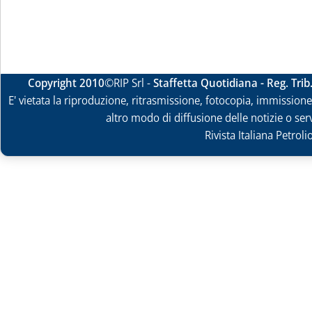
Copyright 2010
©RIP Srl -
Staffetta Quotidiana - Reg. Tri
E' vietata la riproduzione, ritrasmissione, fotocopia, immissione 
altro modo di diffusione delle notizie o ser
Rivista Italiana Petrol