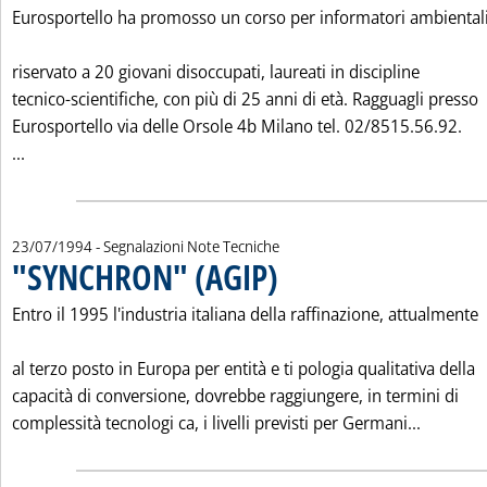
Eurosportello ha promosso un corso per informatori ambiental
riservato a 20 giovani disoccupati, laureati in discipline
tecnico-scientifiche, con più di 25 anni di età. Ragguagli presso
Eurosportello via delle Orsole 4b Milano tel. 02/8515.56.92.
Leggi tutta la notizia: 'CORSO PER INFORMATORI AMBIENT
...
23/07/1994
- Segnalazioni Note Tecniche
"SYNCHRON" (AGIP)
. Pubblicata sabato 23 luglio 1994 alle 0
Entro il 1995 l'industria italiana della raffinazione, attualmente
al terzo posto in Europa per entità e ti pologia qualitativa della
capacità di conversione, dovrebbe raggiungere, in termini di
Leggi tu
complessità tecnologi ca, i livelli previsti per Germani...