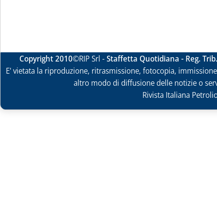
Copyright 2010
©RIP Srl -
Staffetta Quotidiana - Reg. Tri
E' vietata la riproduzione, ritrasmissione, fotocopia, immissione 
altro modo di diffusione delle notizie o ser
Rivista Italiana Petrol