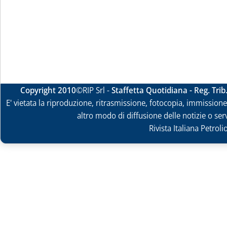
Copyright 2010
©RIP Srl -
Staffetta Quotidiana - Reg. Tri
E' vietata la riproduzione, ritrasmissione, fotocopia, immissione 
altro modo di diffusione delle notizie o ser
Rivista Italiana Petrol