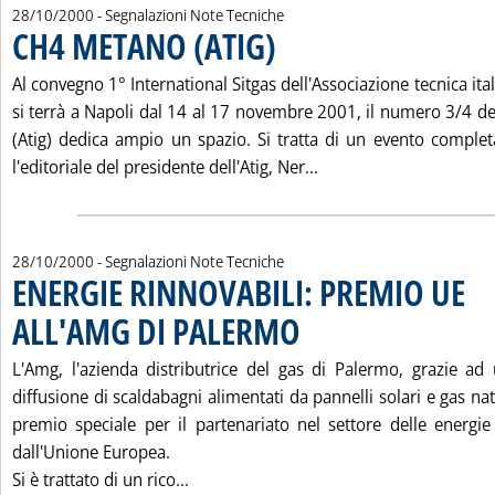
28/10/2000
- Segnalazioni Note Tecniche
CH4 METANO (ATIG)
. Pubblicata sabato 28 ottobre 2000 alle 
Al convegno 1° International Sitgas dell'Associazione tecnica ital
si terrà a Napoli dal 14 al 17 novembre 2001, il numero 3/4 de
(Atig) dedica ampio un spazio. Si tratta di un evento compl
Leggi tutta la notizia
l'editoriale del presidente dell'Atig, Ner...
28/10/2000
- Segnalazioni Note Tecniche
ENERGIE RINNOVABILI: PREMIO UE
ALL'AMG DI PALERMO
. Pubblicata sabato 28 ottobre 2000 a
L'Amg, l'azienda distributrice del gas di Palermo, grazie a
diffusione di scaldabagni alimentati da pannelli solari e gas nat
premio speciale per il partenariato nel settore delle energie
dall'Unione Europea.
Leggi tutta la notizia: 'ENERGIE RIN
Si è trattato di un rico...