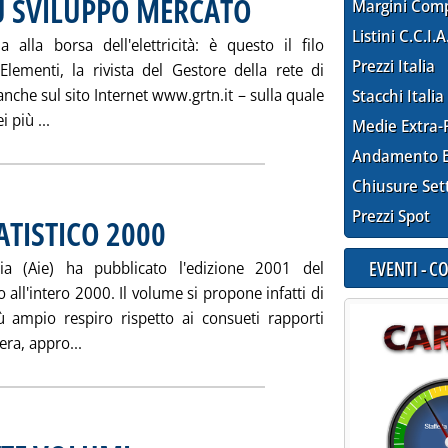
U SVILUPPO MERCATO
. Pubblicata sabato 22 settembre 2001 al
Margini Com
Listini C.C.I.A
 alla borsa dell'elettricità: è questo il filo
Prezzi Italia
ementi, la rivista del Gestore della rete di
anche sul sito Internet www.grtn.it – sulla quale
Stacchi Italia
Leggi tutta la notizia: '“ELEMENTI” (GRTN) SU SVILUP
 più ...
Medie Extra-
Andamento E
Chiusure Set
Prezzi Spot
ATISTICO 2000
. Pubblicata sabato 22 settembre 2001 alle 14.58.
EVENTI - 
gia (Aie) ha pubblicato l'edizione 2001 del
 all'intero 2000. Il volume si propone infatti di
iù ampio respiro rispetto ai consueti rapporti
Leggi tutta la notizia: 'AIE: SUPPLEMENTO STATIST
era, appro...