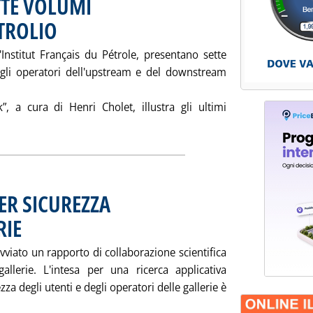
TTE VOLUMI
TROLIO
. Pubblicata sabato 22 settembre 2001 alle 14.56.
Institut Français du Pétrole, presentano sette
 gli operatori dell'upstream e del downstream
”, a cura di Henri Cholet, illustra gli ultimi
eggi tutta la notizia: 'EDIZIONI TECHNIP: SETTE VOLUMI . PE
ER SICUREZZA
RIE
. Pubblicata sabato 22 settembre 2001 alle 14.55.
vviato un rapporto di collaborazione scientifica
allerie. L'intesa per una ricerca applicativa
za degli utenti e degli operatori delle gallerie è
Leggi tutta la notizia: 'ENEA E AUTOSTRADE PER SICUREZZA .