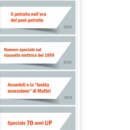
VOLUME . CAMERA DI COMMERCIO DI MILANO'
RENZA CLIMA DI BONN'