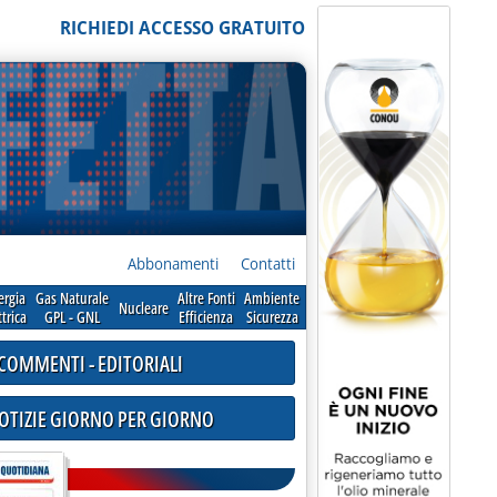
RICHIEDI ACCESSO GRATUITO
Abbonamenti
Contatti
ergia
Gas Naturale
Altre Fonti
Ambiente
Nucleare
ttrica
GPL - GNL
Efficienza
Sicurezza
COMMENTI - EDITORIALI
NOTIZIE GIORNO PER GIORNO