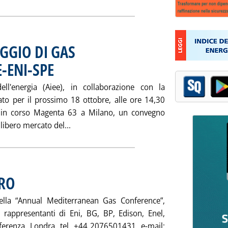
GGIO DI GAS
-ENI-SPE
. Pubblicata sabato 15 settembre 2001 alle 15.7.
ell'energia (Aiee), in collaborazione con la
ato per il prossimo 18 ottobre, alle ore 14,30
i in corso Magenta 63 a Milano, un convegno
Leggi tutta la notizia: 'RUOLO DELLO ST
libero mercato del...
ERO
. Pubblicata sabato 15 settembre 2001 alle 15.3.
ella “Annual Mediterranean Gas Conference”,
i rappresentanti di Eni, BG, BP, Edison, Enel,
nferenza, Londra, tel. +44 2076501431, e-mail: