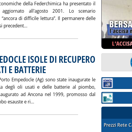
 economiche della Federchimica ha presentato il
e aggiornato all'agosto 2001. Lo scenario
ancora di difficile lettura”. Il permanere delle
Leggi tutta la notizia: 'PRESENTATO IL RAPPORT
si precedent...
L’ACCIS
PEDOCLE ISOLE DI RECUPERO
TI E BATTERIE
. Pubblicata sabato 22 settembre 2001 alle 14.59.
Porto Empedocle (Ag) sono state inaugurate le
Sezione:
ta degli oli usati e delle batterie al piombo,
 inaugurato ad Ancona nel 1999, promosso dal
Sezione: quotaz
Leggi tutta la notizia: 'A TRAPANI E P.TO E
bo esauste e ri...
STAFFETTA PRE
Prezzi Rete 