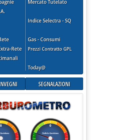
le 14.58.
pagnie
Mercato Tutelato
.A.
Indice Selectra - SQ
PO MERCATO'
Rete
Gas - Consumi
xtra-Rete
Prezzi Contratto GPL
timanali
Today@
CONVEGNI
SEGNALAZIONI
ICO 2000'