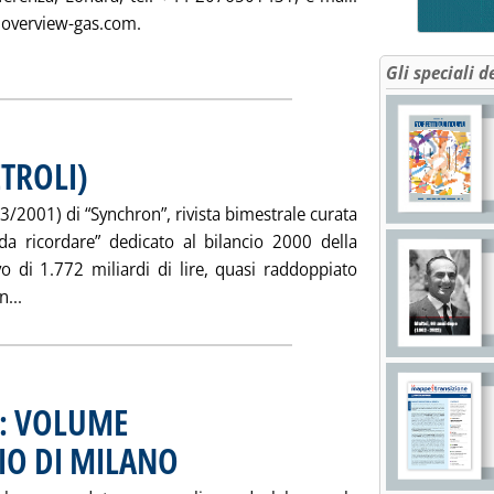
overview-gas.com.
ENZE ALL'ESTERO'
Gli speciali d
TROLI)
. Pubblicata sabato 15 settembre 2001 alle 15.2.
 3/2001) di “Synchron”, rivista bimestrale curata
 da ricordare” dedicato al bilancio 2000 della
vo di 1.772 miliardi di lire, quasi raddoppiato
Leggi tutta la notizia: '“SYNCHRON” (AGIP PETROLI)'
n...
I: VOLUME
O DI MILANO
. Pubblicata sabato 15 settembre 2001 alle 15.2.