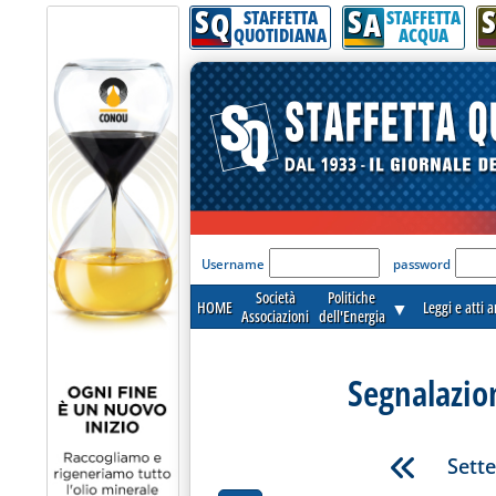
S
S
S
Q
A
STAFFETTA
STAFFETTA
QUOTIDIANA
ACQUA
'Modulo Login per acceder
Username
password
Società
Politiche
HOME
▼
Leggi e atti 
Associazioni
dell'Energia
Segnalazio
Sett