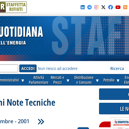
R
STAFFETTA
RIFIUTI
e'
Non riesco ad accedere
Ricerca
Attività
Mercati e
Distribuzione
En
amministrativi
▼
▼
▼
Petrolio
▼
Parlamentare
Prezzi
e Consumi
Ele
ni Note Tecniche
LE 
embre - 2001