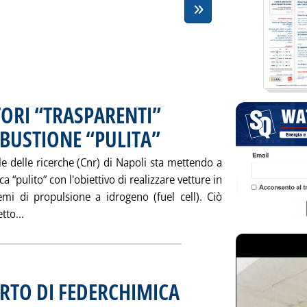
ORI “TRASPARENTI”
BUSTIONE “PULITA”
. Pubblicata sabato 29 settembre 2001 alle 1
le delle ricerche (Cnr) di Napoli sta mettendo a
pulito” con l'obiettivo di realizzare vetture in
mi di propulsione a idrogeno (fuel cell). Ciò
Leggi tutta la notizia: 'STUDIO CNR CON MOTORI “TRAS
tto...
RTO DI FEDERCHIMICA
. Pubblicata sabato 29 settembre 2001 