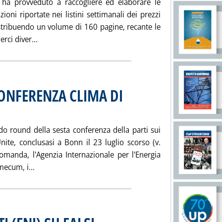
a provveduto a raccogliere ed elaborare le
oni riportate nei listini settimanali dei prezzi
distribuendo un volume di 160 pagine, recante le
Leggi tutta la notizia: 'MEDIE MENSILI PREZZI: 
rci diver...
ONFERENZA CLIMA DI
le 15.1.
o round della sesta conferenza della parti sui
nite, conclusasi a Bonn il 23 luglio scorso (v.
domanda, l'Agenzia Internazionale per l'Energia
Leggi tutta la notizia: 'VADEMECUM AIE SU CONFE
mecum, i...