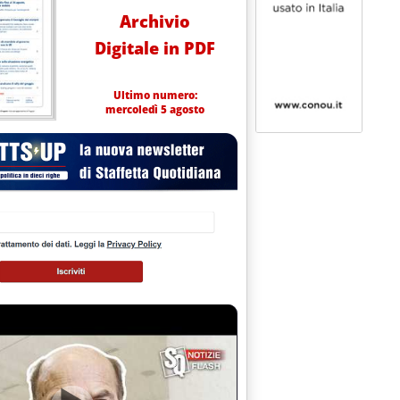
Archivio
Digitale in PDF
Ultimo numero:
mercoledì 5 agosto
5.13.
PARENTI” . PER STUDIARE LA COMBUSTIONE “PULITA”'
alle 15.12.