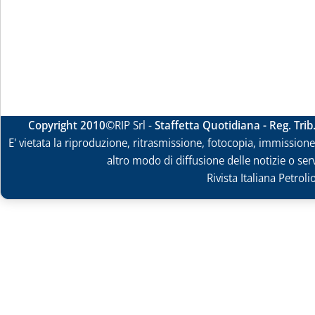
Copyright 2010
©RIP Srl -
Staffetta Quotidiana - Reg. Tri
E' vietata la riproduzione, ritrasmissione, fotocopia, immissione 
altro modo di diffusione delle notizie o ser
Rivista Italiana Petrol