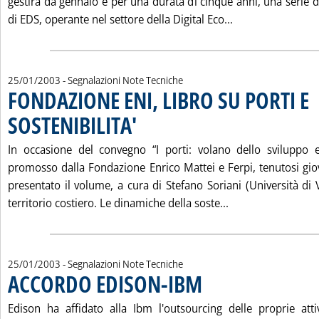
gestirà da gennaio e per una durata di cinque anni, una serie di 
Leggi tutta la 
di EDS, operante nel settore della Digital Eco...
25/01/2003
- Segnalazioni Note Tecniche
FONDAZIONE ENI, LIBRO SU PORTI E
SOSTENIBILITA'
. Pubblicata sabato 25 gennaio 2003 alle 15.11.
In occasione del convegno “I porti: volano dello sviluppo e
promosso dalla Fondazione Enrico Mattei e Ferpi, tenutosi gio
presentato il volume, a cura di Stefano Soriani (Università di Ve
Leggi tutta la no
territorio costiero. Le dinamiche della soste...
25/01/2003
- Segnalazioni Note Tecniche
ACCORDO EDISON-IBM
. Pubblicata sabato 25 gennaio 200
Edison ha affidato alla Ibm l'outsourcing delle proprie atti