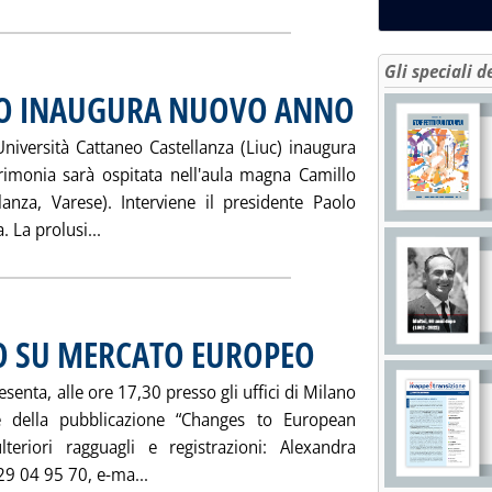
Gli speciali d
EO INAUGURA NUOVO ANNO
. Pubblicata sabato 22 no
Università Cattaneo Castellanza (Liuc) inaugura
imonia sarà ospitata nell'aula magna Camillo
lanza, Varese). Interviene il presidente Paolo
Leggi tutta la notizia: 'UNIVERSITA' CATTANE
 La prolusi...
O SU MERCATO EUROPEO
. Pubblicata sabato 22 novembre 
enta, alle ore 17,30 presso gli uffici di Milano
e della pubblicazione “Changes to European
teriori ragguagli e registrazioni: Alexandra
Leggi tutta la notizia: 'ALLEN&OVERY, S
29 04 95 70, e-ma...