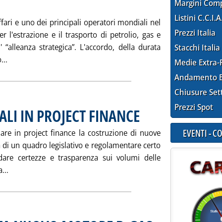
29 novembre 2003 alle 14.52.
Margini Com
Listini C.C.I.A
fari e uno dei principali operatori mondiali nel
Prezzi Italia
r l'estrazione e il trasporto di petrolio, gas e
“alleanza strategica”. L'accordo, della durata
Stacchi Italia
Leggi tutta la notizia: 'TENARIS SI ALLEA CON SOCOTHERM P
...
Medie Extra-
Andamento E
Chiusure Set
Prezzi Spot
ALI IN PROJECT FINANCE
. Pubblicata sabato 29 novembre 2
EVENTI - 
iare in project finance la costruzione di nuove
a di un quadro legislativo e regolamentare certo
i dare certezze e trasparenza sui volumi delle
Leggi tutta la notizia: 'ABI, STUDIO SU CENTRALI IN PROJEC
...
. Pubblicata sabato 29 novem