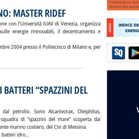
NO: MASTER RIDEF
. Pubblicata sabato 29 novembre 2003 alle 14.48
ione con l'Università IUAV di Venezia, organizza
 sulle energie rinnovabili, il decentramento e
mbre 2004 presso il Politecnico di Milano e, per
LITECNICO DI MILANO: MASTER RIDEF'
 BATTERI “SPAZZINI DEL
alle 15.5.
dal petrolio. Sono Alcanivorax, Oleiphilus,
 squadra di “spazzini del mare” scoperta dai
biente marino costiero, del Cnr di Messina.
Leggi tutta la notizia: 'IAMC-CNR, STUDIO SUI B
 batteri idro...