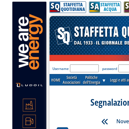
S
S
S
Q
A
STAFFETTA
STAFFETTA
QUOTIDIANA
ACQUA
'Modulo Login per acceder
Username
password
Società
Politiche
HOME
▼
Leggi e atti 
Associazioni
dell'Energia
Segnalazio
Nove