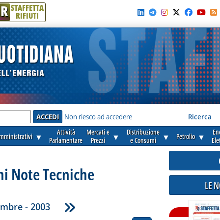
R
STAFFETTA
RIFIUTI
e'
Non riesco ad accedere
Ricerca
Attività
Mercati e
Distribuzione
En
amministrativi
▼
▼
▼
Petrolio
▼
Parlamentare
Prezzi
e Consumi
Ele
ni Note Tecniche
LE 
mbre - 2003