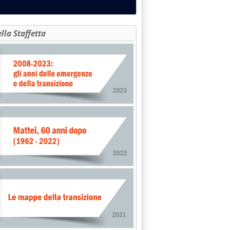
ella Staffetta
vembre 2003 alle 15.5.
O INAUGURA NUOVO ANNO'
2003 alle 15.4.
TUDIO SU MERCATO EUROPEO'