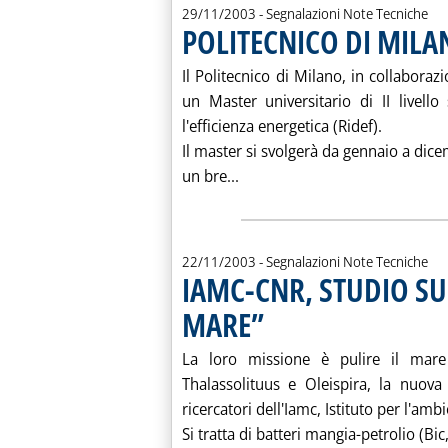
29/11/2003
- Segnalazioni Note Tecniche
POLITECNICO DI MILA
Il Politecnico di Milano, in collaboraz
un Master universitario di II livello
l'efficienza energetica (Ridef).
Il master si svolgerà da gennaio a dice
Leggi tutta la notizia: 'PO
un bre...
22/11/2003
- Segnalazioni Note Tecniche
IAMC-CNR, STUDIO SUI
MARE”
. Pubblicata sabato 22 novembre 2003 
La loro missione è pulire il mare 
Thalassolituus e Oleispira, la nuova
ricercatori dell'Iamc, Istituto per l'am
Si tratta di batteri mangia-petrolio (Bic,