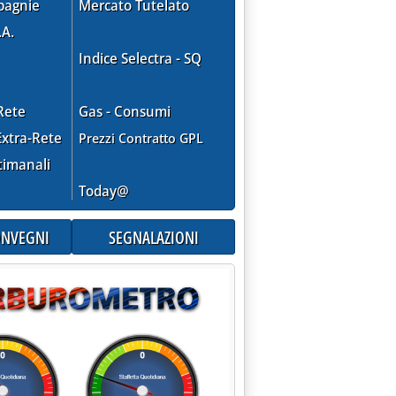
pagnie
Mercato Tutelato
.A.
Indice Selectra - SQ
ER I RIVESTIMENTI'
Rete
Gas - Consumi
xtra-Rete
Prezzi Contratto GPL
timanali
Today@
003 alle 14.49.
CONVEGNI
SEGNALAZIONI
T FINANCE'
bre 2003 alle 14.49.