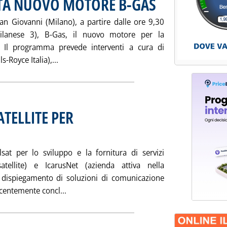
TA NUOVO MOTORE B-GAS
an Giovanni (Milano), a partire dalle ore 9,30
 Milanese 3), B-Gas, il nuovo motore per la
a. Il programma prevede interventi a cura di
Leggi tutta la notizia: 'ROLLS-ROYCE PRES
s-Royce Italia),...
ATELLITE PER
ato 29 novembre 2003 alle 14.48.
telsat per lo sviluppo e la fornitura di servizi
tellite) e IcarusNet (azienda attiva nella
el dispiegamento di soluzioni di comunicazione
Leggi tutta la notizia: 'RETE INTEGRATA VI
centemente concl...