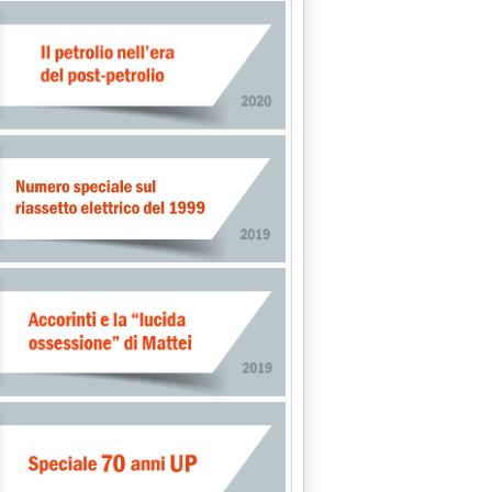
2003 alle 15.4.
NDS OF MONTE CARLO'
le 15.4.
ZIONE (ENEA)'