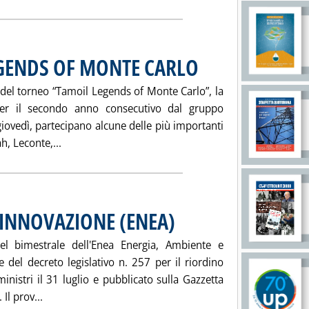
GENDS OF MONTE CARLO
. Pubblicata sabato 22 novembre 
del torneo “Tamoil Legends of Monte Carlo”, la
per il secondo anno consecutivo dal gruppo
 giovedì, partecipano alcune delle più importanti
Leggi tutta la notizia: 'TAMOIL, SPONSOR LEGE
h, Leconte,...
 INNOVAZIONE (ENEA)
. Pubblicata sabato 22 novembre 2003 al
el bimestrale dell'Enea Energia, Ambiente e
 del decreto legislativo n. 257 per il riordino
ministri il 31 luglio e pubblicato sulla Gazzetta
Leggi tutta la notizia: 'ENERGIA, AMBIENTE E INNOVA
Il prov...