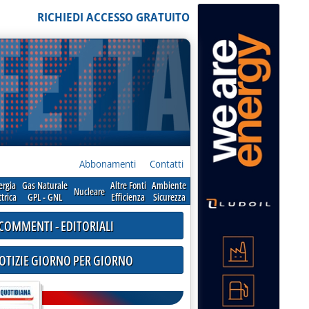
RICHIEDI ACCESSO GRATUITO
Abbonamenti
Contatti
ergia
Gas Naturale
Altre Fonti
Ambiente
Nucleare
ttrica
GPL - GNL
Efficienza
Sicurezza
COMMENTI - EDITORIALI
NOTIZIE GIORNO PER GIORNO