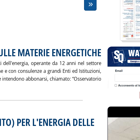
ULLE MATERIE ENERGETICHE
. Pubblicata sabato 29 no
i dell'energia, operante da 12 anni nel settore
che e con consulenze a grandi Enti ed Istituzioni,
he intendono abbonarsi, chiamato: “Osservatorio
Leggi tutta la notizia: 'OSSERVATORIO AIEE SULLE MATERIE E
TO) PER L'ENERGIA DELLE