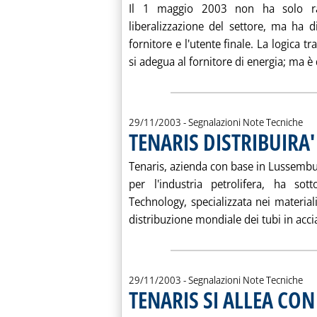
. Pubblicata sabato 29 novembre 2003 alle 14.54.
Il 1 maggio 2003 non ha solo rap
liberalizzazione del settore, ma ha di
fornitore e l'utente finale. La logica tr
si adegua al fornitore di energia; ma è q
29/11/2003
- Segnalazioni Note Tecniche
TENARIS DISTRIBUIRA'
Tenaris, azienda con base in Lussemburg
per l'industria petrolifera, ha so
Technology, specializzata nei material
distribuzione mondiale dei tubi in accia
29/11/2003
- Segnalazioni Note Tecniche
TENARIS SI ALLEA CO