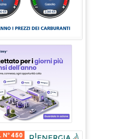
ENTA NUOVO MOTORE B-GAS'
A SATELLITE PER IDROELETTRICO'