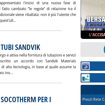
presentato l'inizio di una nuova fase di
 fatto cambiato “le regole” di relazione tra il
adizionale viene ribaltata: non è più l'utente che
Leggi tutta la notizia: 'SERVICELAB (UNICREDITO) PE
uest'ult...
L’ACCIS
 TUBI SANDVIK
. Pubblicata sabato 29 novembre 2003 alle 14.53.
o e attiva nella fornitura di tubazioni e servizi
ttoscritto un accordo con Sandvik Materials
i di alta tecnologia, in base al quale assume la
Sezione:
Leggi tutta la notizia: 'TENARIS DISTRIBUIRA' TUBI SA
io ino...
Sezione: quotaz
N SOCOTHERM PER I
STAFFETTA PRE
Prezzi Rete 