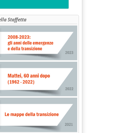
ella Staffetta
GAS, CONVEGNO SOMEDIA'
 2004 alle 12.8.
MBIENTE VA IN CINA'