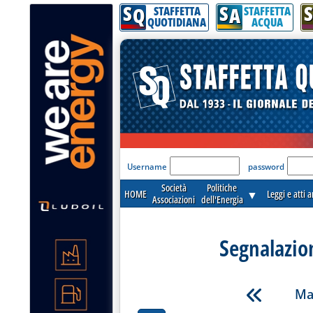
S
S
S
Q
A
STAFFETTA
STAFFETTA
QUOTIDIANA
ACQUA
'Modulo Login per acceder
Username
password
Società
Politiche
HOME
▼
Leggi e atti 
Associazioni
dell'Energia
Segnalazio
Ma