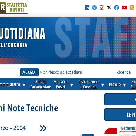
R
STAFFETTA
RIFIUTI
e'
Non riesco ad accedere
Ricerca
Attività
Mercati e
Distribuzione
En
amministrativi
▼
▼
▼
Petrolio
▼
Parlamentare
Prezzi
e Consumi
Ele
ni Note Tecniche
LE 
rzo - 2004