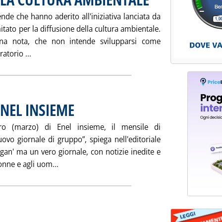
nde che hanno aderito all'iniziativa lanciata da
tato per la diffusione della cultura ambientale.
 una nota, che non intende svilupparsi come
Leggi tutta la notizia: 'NASCE COMITATO PER LA CU
atorio ...
NEL INSIEME
. Pubblicata sabato 20 marzo 2004 alle 14.40.
ro (marzo) di Enel insieme, il mensile di
vo giornale di gruppo”, spiega nell'editoriale
rgan' ma un vero giornale, con notizie inedite e
Leggi tutta la notizia: 'PRIMO NUMERO PER E
onne e agli uom...
abato 20 marzo 2004 alle 14.40.