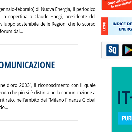
gennaio-febbraio) di Nuova Energia, il periodico
a la copertina a Claude Haegi, presidente del
viluppo sostenibile delle Regioni che lo scorso
Leggi tutta la notizia: 'NUOVA ENERGIA'
forum dal...
COMUNICAZIONE
marzo 2004 alle 14.39.
one d'oro 2003”, il riconoscimento con il quale
nda che più si è distinta nella comunicazione a
 ritirato, nell'ambito del “Milano Finanza Global
Leggi tutta la notizia: 'HERA PREMIATA PER COMUNICAZI
o...