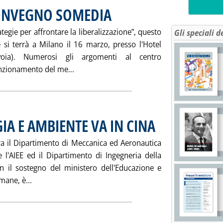
CONVEGNO SOMEDIA
. Pubblicata sabato 13 marzo 2004 alle 12.9.
tegie per affrontare la liberalizzazione”, questo
Gli speciali d
 si terrà a Milano il 16 marzo, presso l'Hotel
voia). Numerosi gli argomenti al centro
Leggi tutta la notizia: 'MERCATO DEL 
nzionamento del me...
IA E AMBIENTE VA IN CINA
. Pubblicata sabato 13 marzo
tra il Dipartimento di Meccanica ed Aeronautica
 l'AIEE ed il Dipartimento di Ingegneria della
n il sostegno del ministero dell'Educazione e
Leggi tutta la notizia: 'IL MASTER DELL'ENERGIA E A
imane, è...