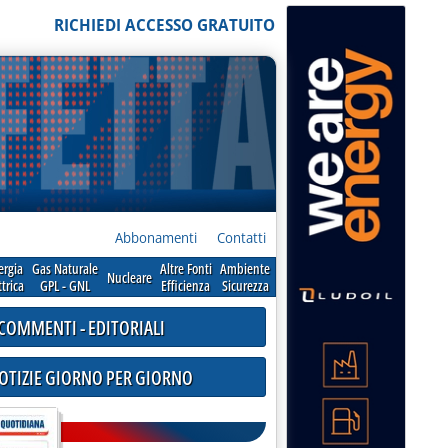
RICHIEDI ACCESSO GRATUITO
Abbonamenti
Contatti
ergia
Gas Naturale
Altre Fonti
Ambiente
Nucleare
ttrica
GPL - GNL
Efficienza
Sicurezza
COMMENTI - EDITORIALI
NOTIZIE GIORNO PER GIORNO