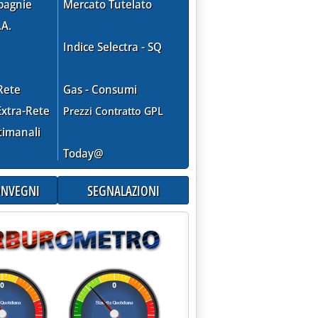
pagnie
Mercato Tutelato
.A.
Indice Selectra - SQ
Rete
Gas - Consumi
xtra-Rete
Prezzi Contratto GPL
timanali
0.
Today@
CONVEGNI
SEGNALAZIONI
MONZA E BRIANZA'
004 alle 14.49.