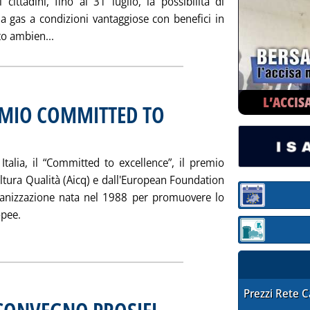
cittadini, fino al 31 luglio, la possibilità di
 a gas a condizioni vantaggiose con benefici in
Leggi tutta la notizia: 'ITALGAS AVVIA CAMPAGNA
to ambien...
L’ACCIS
REMIO COMMITTED TO
rzo 2004 alle 14.51.
Italia, il “Committed to excellence”, il premio
ultura Qualità (Aicq) e dall'European Foundation
ganizzazione nata nel 1988 per promuovere lo
Sezione:
opee.
RICEVE IL PREMIO COMMITTED TO EXCELLENCE'
Sezione: quotaz
STAFFETTA PRE
Prezzi Rete 
. Pubblicata sabato 27 marzo 2004 alle 14.50