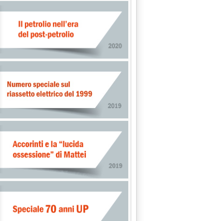
 E CONVEGNO SULL'IDROGENO'
RT AMBIENTALE 2002'