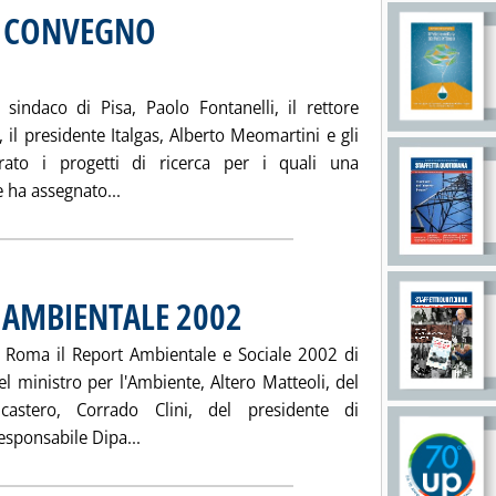
 E CONVEGNO
abato 13 marzo 2004 alle 12.8.
sindaco di Pisa, Paolo Fontanelli, il rettore
, il presidente Italgas, Alberto Meomartini e gli
trato i progetti di ricerca per i quali una
Leggi tutta la notizia: 'XVI PREMIO ITALGAS
 ha assegnato...
 AMBIENTALE 2002
. Pubblicata sabato 13 marzo 2004 alle 12.7.
 Roma il Report Ambientale e Sociale 2002 di
del ministro per l'Ambiente, Altero Matteoli, del
icastero, Corrado Clini, del presidente di
Leggi tutta la notizia: 'AUTOSTRADE. REPO
esponsabile Dipa...