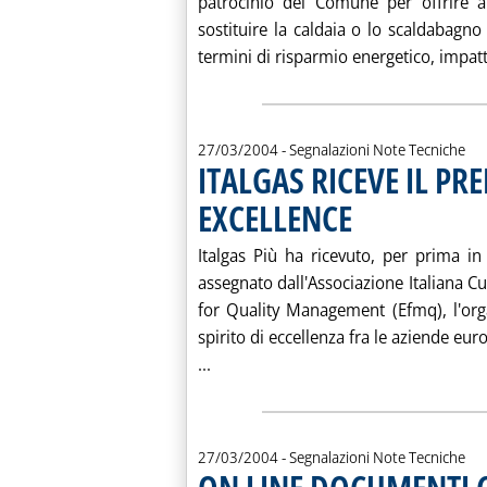
patrocinio del Comune per offrire ai 
sostituire la caldaia o lo scaldabagno
termini di risparmio energetico, impat
27/03/2004
- Segnalazioni Note Tecniche
ITALGAS RICEVE IL P
EXCELLENCE
. Pubblicata sabato 27 ma
Italgas Più ha ricevuto, per prima in 
assegnato dall'Associazione Italiana C
for Quality Management (Efmq), l'or
spirito di eccellenza fra le aziende eur
Leggi tutta la notizia: 'ITALGAS 
...
27/03/2004
- Segnalazioni Note Tecniche