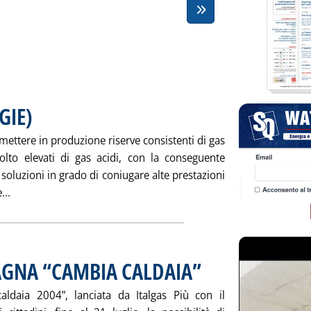
GIE)
. Pubblicata sabato 27 marzo 2004 alle 14.52.
mettere in produzione riserve consistenti di gas
lto elevati di gas acidi, con la conseguente
 soluzioni in grado di coniugare alte prestazioni
Leggi tutta la notizia: 'T-POINT (ENITECNOLOGIE)'
...
AGNA “CAMBIA CALDAIA”
. Pubblicata sabato 27 marzo 200
caldaia 2004”, lanciata da Italgas Più con il