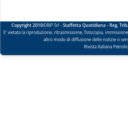
Copyright 2010
©RIP Srl -
Staffetta Quotidiana - Reg. Tri
E' vietata la riproduzione, ritrasmissione, fotocopia, immissione 
altro modo di diffusione delle notizie o ser
Rivista Italiana Petrol