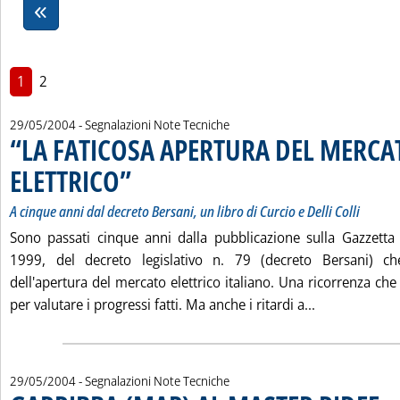
1
2
29/05/2004
- Segnalazioni Note Tecniche
“LA FATICOSA APERTURA DEL MERCA
ELETTRICO”
. Sottotitolo: A cinque anni dal decreto Bersani, un libro di Curci
. Pubblicata sabato 29 maggio 2004 alle 14.58.
A cinque anni dal decreto Bersani, un libro di Curcio e Delli Colli
Sono passati cinque anni dalla pubblicazione sulla Gazzetta 
1999, del decreto legislativo n. 79 (decreto Bersani) ch
dell'apertura del mercato elettrico italiano. Una ricorrenza che
Leggi tutta 
per valutare i progressi fatti. Ma anche i ritardi a...
29/05/2004
- Segnalazioni Note Tecniche
. Pu