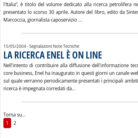
l'Italia”, è titolo del volume dedicato alla ricerca petrolifera 
presentato lo scorso 30 aprile. Autore del libro, edito da Sintes
Leggi tutta la notizia: 
Marcoccia, giornalista caposervizio ...
15/05/2004
- Segnalazioni Note Tecniche
LA RICERCA ENEL È ON LINE
. Pubblicata sabato 15 m
Nell'intento di contribuire alla diffusione dell'informazione tec
core business, Enel ha inaugurato in questi giorni un canale we
sul quale verranno periodicamente presentati i principali ambiti i
Leggi tutta la notizia: 'LA 
ricerca è impegnata corredati da...
Torna su...
1
2