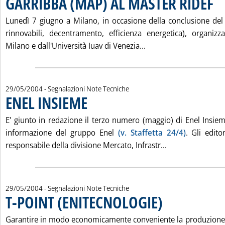
GARRIBBA (MAP) AL MASTER RIDEF
Lunedì 7 giugno a Milano, in occasione della conclusione del
rinnovabili, decentramento, efficienza energetica), organizz
Leggi tutta la notizi
Milano e dall'Università Iuav di Venezia...
29/05/2004
- Segnalazioni Note Tecniche
ENEL INSIEME
. Pubblicata sabato 29 maggio 2004 alle 14.57.
E' giunto in redazione il terzo numero (maggio) di Enel Insiem
informazione del gruppo Enel
(v. Staffetta 24/4)
. Gli edito
Leggi tutta la n
responsabile della divisione Mercato, Infrastr...
29/05/2004
- Segnalazioni Note Tecniche
T-POINT (ENITECNOLOGIE)
. Pubblicata sabato 29 maggio 2004 alle 14.57.
Garantire in modo economicamente conveniente la produzione d