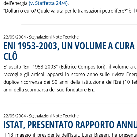
dell'energia
(v. Staffetta 24/4)
.
“Dollari o euro? Quale valuta per le transazioni petrolifere?” è il t
22/05/2004
- Segnalazioni Note Tecniche
ENI 1953-2003, UN VOLUME A CURA 
CLÔ
. Pubblicata sabato 22 maggio 2004 alle 15.0.
E' uscito “Eni 1953-2003” (Editrice Compositori), il volume a 
raccoglie gli articoli apparsi lo scorso anno sulle riviste Ene
duplice ricorrenza dei 50 anni della istituzione dell'Eni (10 
Leggi tutta la no
anni della scomparsa del suo fondatore En...
22/05/2004
- Segnalazioni Note Tecniche
ISTAT, PRESENTATO RAPPORTO ANN
Il 18 maggio il presidente dell'Istat, Luigi Biggeri, ha presen