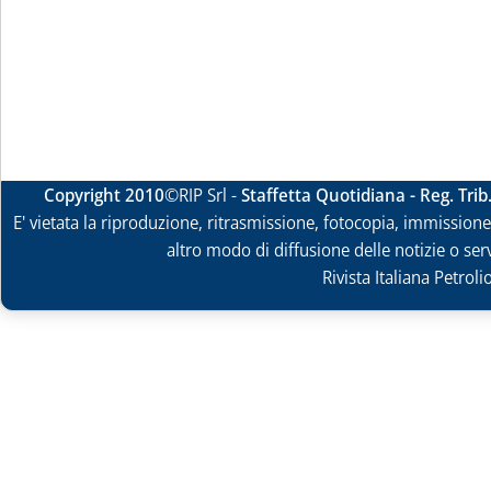
Copyright 2010
©RIP Srl -
Staffetta Quotidiana - Reg. Tri
E' vietata la riproduzione, ritrasmissione, fotocopia, immissione 
altro modo di diffusione delle notizie o ser
Rivista Italiana Petrol