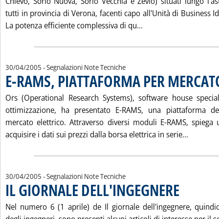
Chievo, Sorio Nuova, Sorio Vecchia e Zevio) situati lungo l'ast
tutti in provincia di Verona, facenti capo all'Unità di Business I
Leggi tutta la notiz
La potenza efficiente complessiva di qu...
30/04/2005
- Segnalazioni Note Tecniche
E-RAMS, PIATTAFORMA PER MERCATO
Ors (Operational Research Systems), software house speciali
ottimizzazione, ha presentato E-RAMS, una piattaforma ded
mercato elettrico. Attraverso diversi moduli E-RAMS, spiega
Leggi tu
acquisire i dati sui prezzi dalla borsa elettrica in serie...
30/04/2005
- Segnalazioni Note Tecniche
IL GIORNALE DELL'INGEGNERE
. Pubblicata saba
Nel numero 6 (1 aprile) de Il giornale dell'ingegnere, quindi