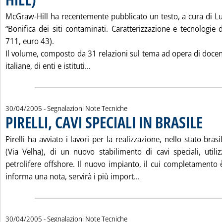
McGraw-Hill ha recentemente pubblicato un testo, a cura di L
“Bonifica dei siti contaminati. Caratterizzazione e tecnologie
711, euro 43).
Il volume, composto da 31 relazioni sul tema ad opera di docent
Leggi tutta la notizia: 'BONIFICA D
italiane, di enti e istituti...
30/04/2005
- Segnalazioni Note Tecniche
PIRELLI, CAVI SPECIALI IN BRASILE
. Pubblicata sabato 30 aprile 2005 alle 14.37.
Pirelli ha avviato i lavori per la realizzazione, nello stato bras
(Via Velha), di un nuovo stabilimento di cavi speciali, utiliz
petrolifere offshore. Il nuovo impianto, il cui completamento 
Leggi tutta la notizia: 
informa una nota, servirà i più import...
30/04/2005
- Segnalazioni Note Tecniche