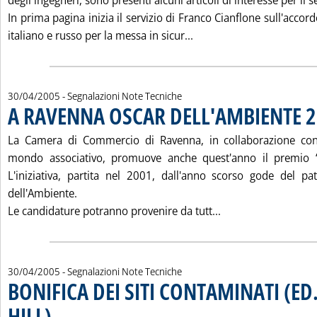
degli ingegneri, sono presenti alcuni articoli di interesse per il 
In prima pagina inizia il servizio di Franco Cianflone sull'accord
Leggi tutta la notizia:
italiano e russo per la messa in sicur...
30/04/2005
- Segnalazioni Note Tecniche
A RAVENNA OSCAR DELL'AMBIENTE 
La Camera di Commercio di Ravenna, in collaborazione con is
mondo associativo, promuove anche quest'anno il premio “O
L'iniziativa, partita nel 2001, dall'anno scorso gode del pa
dell'Ambiente.
Leggi tutta la no
Le candidature potranno provenire da tutt...
30/04/2005
- Segnalazioni Note Tecniche
BONIFICA DEI SITI CONTAMINATI (E
HILL)
. Pubblicata sabato 30 aprile 2005 alle 14.38.