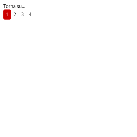
Torna su...
1
2
3
4