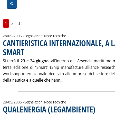
1
2
3
28/05/2005
- Segnalazioni Note Tecniche
CANTIERISTICA INTERNAZIONALE, A L
SMART
. Pubblicata sabato 28 maggio 2005 alle 15.24.
Si terrà il
23 e 24 giugno
, all'interno dell'Arsenale marittimo m
terza edizione di “Smart” (Ship manufacture alliance research
workshop internazionale dedicato alle imprese del settore dell
Leggi tutta la notizia: 'C
della nautica e a quelle che hann...
28/05/2005
- Segnalazioni Note Tecniche
QUALENERGIA (LEGAMBIENTE)
. Pubblicata sa