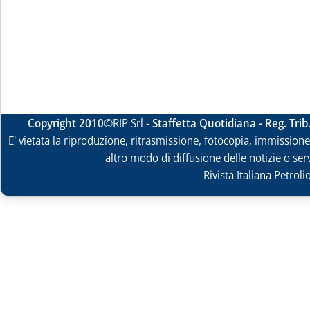
Copyright 2010
©RIP Srl -
Staffetta Quotidiana - Reg. Tri
E' vietata la riproduzione, ritrasmissione, fotocopia, immissione 
altro modo di diffusione delle notizie o ser
Rivista Italiana Petrol