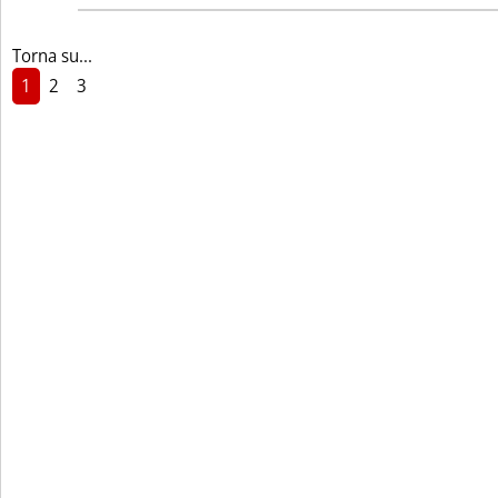
Torna su...
1
2
3