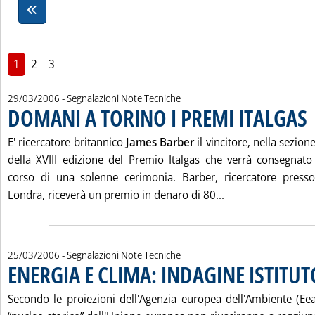
1
2
3
29/03/2006
- Segnalazioni Note Tecniche
DOMANI A TORINO I PREMI ITALGAS
. 
E' ricercatore britannico
James Barber
il vincitore, nella sezio
della XVIII edizione del Premio Italgas che verrà consegnat
corso di una solenne cerimonia. Barber, ricercatore presso 
Leggi tutta la no
Londra, riceverà un premio in denaro di 80...
25/03/2006
- Segnalazioni Note Tecniche
ENERGIA E CLIMA: INDAGINE ISTITUT
. Pubblicata sabato 25 marzo 2006 alle 15.24.
Secondo le proiezioni dell'Agenzia europea dell'Ambiente (Eea)