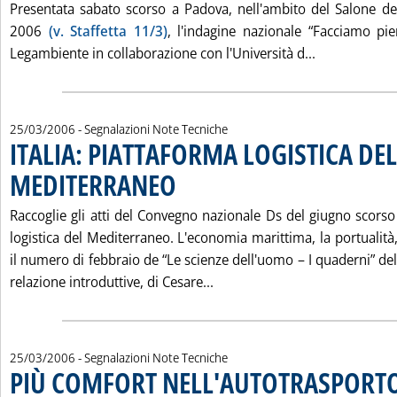
Presentata sabato scorso a Padova, nell'ambito del Salone de
2006
(v. Staffetta 11/3)
, l'indagine nazionale “Facciamo pi
Leggi tutta
Legambiente in collaborazione con l'Università d...
25/03/2006
- Segnalazioni Note Tecniche
ITALIA: PIATTAFORMA LOGISTICA DEL
MEDITERRANEO
. Pubblicata sabato 25 marzo 2006 alle 15.21.
Raccoglie gli atti del Convegno nazionale Ds del giugno scorso 
logistica del Mediterraneo. L'economia marittima, la portualità, 
il numero di febbraio de “Le scienze dell'uomo – I quaderni” dell
Leggi tutta la notizia: 'IT
relazione introduttive, di Cesare...
25/03/2006
- Segnalazioni Note Tecniche
PIÙ COMFORT NELL'AUTOTRASPORT