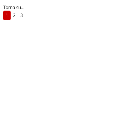
Torna su...
1
2
3