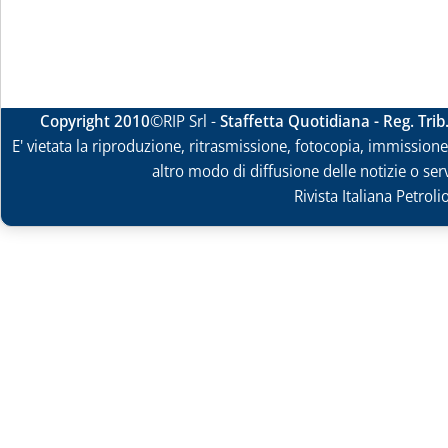
Copyright 2010
©RIP Srl -
Staffetta Quotidiana - Reg. Tri
E' vietata la riproduzione, ritrasmissione, fotocopia, immissione 
altro modo di diffusione delle notizie o ser
Rivista Italiana Petrol