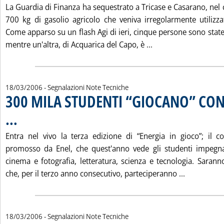
La Guardia di Finanza ha sequestrato a Tricase e Casarano, nel co
700 kg di gasolio agricolo che veniva irregolarmente utilizz
Come apparso su un flash Agi di ieri, cinque persone sono stat
Leggi tutta la not
mentre un'altra, di Acquarica del Capo, è ...
18/03/2006
- Segnalazioni Note Tecniche
300 MILA STUDENTI “GIOCANO” CON
…
. Pubblicata sabato 18 marzo 2006 alle 15.28.
Entra nel vivo la terza edizione di “Energia in gioco”; il 
promosso da Enel, che quest'anno vede gli studenti impegnat
cinema e fotografia, letteratura, scienza e tecnologia. Sarann
Leggi tutt
che, per il terzo anno consecutivo, parteciperanno ...
18/03/2006
- Segnalazioni Note Tecniche