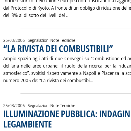
“nucleo storico” dell'Unione europea non riusciranno a raggiunger
dal Protocollo di Kyoto. A fronte di un obbligo di riduzione dell
Leggi tutta la notizia: 'ENE
dell'8% al di sotto dei livelli del ...
25/03/2006
- Segnalazioni Note Tecniche
“LA RIVISTA DEI COMBUSTIBILI”
. Pubblicata
Ampio spazio agli atti di due Convegni su “Combustione ed a
dell'aria nelle aree urbane: il ruolo della ricerca per la ridu
atmosferico”, svoltisi rispettivamente a Napoli e Piacenza la sco
Leggi tutta la not
numero 2005 de: “La rivista dei combustibi...
25/03/2006
- Segnalazioni Note Tecniche
ILLUMINAZIONE PUBBLICA: INDAGIN
LEGAMBIENTE
. Pubblicata sabato 25 marzo 2006 alle 15.22.