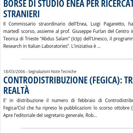
BORSE DI STUDIO ENEA PER RICERCA
STRANIERI
. Pubblicata sabato 18 marzo 2006 alle 15.27.
Il Commissario straordinario dell'Enea, Luigi Paganetto, 
martedì scorso, assieme al prof. Giuseppe Furlan del Centro in
Teorica di Trieste “Abdus Salam” (Ictp) dell'Unesco, il program
Leggi tutta la
Research in Italian Laboratories”. L'iniziativa è ...
18/03/2006
- Segnalazioni Note Tecniche
CONTRODISTRIBUZIONE (FEGICA): TR
REALTÀ
. Pubblicata sabato 18 marzo 2006 alle 15.27.
E' in distribuzione il numero di febbraio di Controdistrib
Fegica/Cisl che ha ripreso le pubblicazioni lo scorso ottobre
Leggi tutta la n
Apre l'editoriale del segretario generale, Rob...