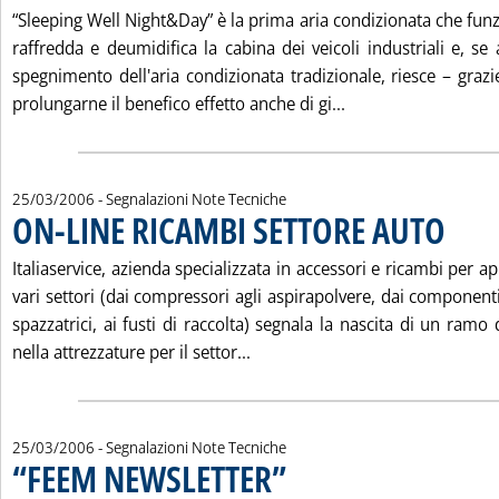
“Sleeping Well Night&Day” è la prima aria condizionata che fun
raffredda e deumidifica la cabina dei veicoli industriali e, s
spegnimento dell'aria condizionata tradizionale, riesce – graz
Leggi tutta la no
prolungarne il benefico effetto anche di gi...
25/03/2006
- Segnalazioni Note Tecniche
ON-LINE RICAMBI SETTORE AUTO
. Pubblicata sabato 25 marzo 2006 alle 15.20.
Italiaservice, azienda specializzata in accessori e ricambi per a
vari settori (dai compressori agli aspirapolvere, dai componenti
spazzatrici, ai fusti di raccolta) segnala la nascita di un ramo d
Leggi tutta la notizia: 'ON-LI
nella attrezzature per il settor...
25/03/2006
- Segnalazioni Note Tecniche
“FEEM NEWSLETTER”
. Pubblicata sabato 25 marzo 2006 alle 