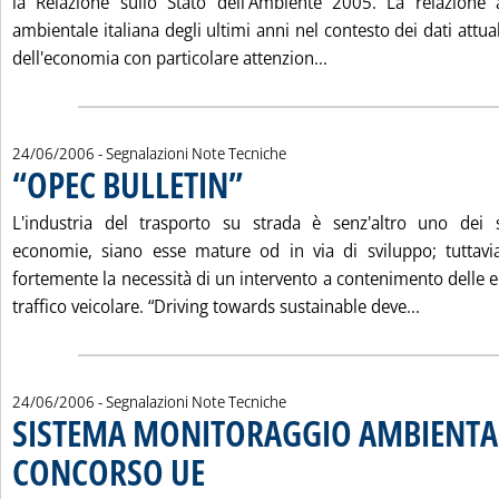
la Relazione sullo Stato dell'Ambiente 2005. La relazione a
ambientale italiana degli ultimi anni nel contesto dei dati attual
Leggi tutta la notiz
dell'economia con particolare attenzion...
24/06/2006
- Segnalazioni Note Tecniche
“OPEC BULLETIN”
. Pubblicata sabato 24 giugno 2006 alle 14.36.
L'industria del trasporto su strada è senz'altro uno dei se
economie, siano esse mature od in via di sviluppo; tuttavi
fortemente la necessità di un intervento a contenimento delle 
Leggi tutt
traffico veicolare. “Driving towards sustainable deve...
24/06/2006
- Segnalazioni Note Tecniche
SISTEMA MONITORAGGIO AMBIENTA
CONCORSO UE
. Pubblicata sabato 24 giugno 2006 alle 14.35.