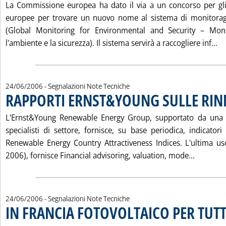
La Commissione europea ha dato il via a un concorso per gli
europee per trovare un nuovo nome al sistema di monitora
(Global Monitoring for Environmental and Security – Moni
Le
l'ambiente e la sicurezza). Il sistema servirà a raccogliere inf...
24/06/2006
- Segnalazioni Note Tecniche
RAPPORTI ERNST&YOUNG SULLE RIN
. Pubblicata sabato 24 giugno 2006 alle 14.35.
L'Ernst&Young Renewable Energy Group, supportato da una r
specialisti di settore, fornisce, su base periodica, indicator
Renewable Energy Country Attractiveness Indices. L'ultima us
Leggi tu
2006), fornisce Financial advisoring, valuation, mode...
24/06/2006
- Segnalazioni Note Tecniche
IN FRANCIA FOTOVOLTAICO PER TUTT