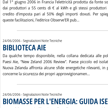
Dal 1° giugno 2006 in Francia l'elettricità prodotta da fonte so
dai produttori a 55 cents di € al kWh e gli stessi produttori
credito d'imposta pari al 50% degli importi dovuti. Per spi
Leggi tutta la 
queste facilitazioni, l'editrice Observe'ER pub...
24/06/2006
- Segnalazioni Note Tecniche
BIBLIOTECA AIE
. Pubblicata sabato 24 giugno 2006 alle 14.34.
Da qualche tempo disponibile, nella collana dedicata alle pol
Paesi Aie, “New Zeland 2006 Review”. Paese piccolo ed isola
Nuova Zelanda affronta alcune sfide energetiche rilevanti, in 
Leggi tutta
concerne la sicurezza dei propri approvvigionamen...
24/06/2006
- Segnalazioni Note Tecniche
BIOMASSE PER L'ENERGIA: GUIDA ISE