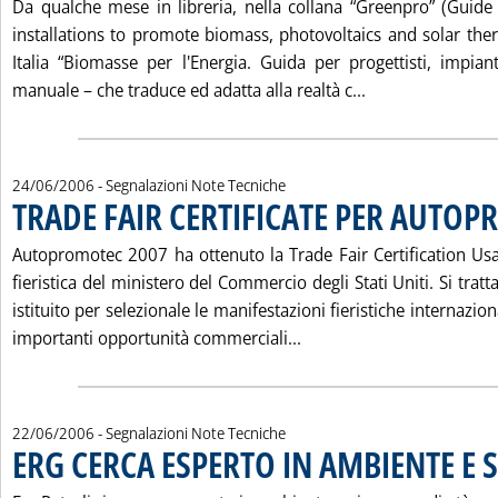
Da qualche mese in libreria, nella collana “Greenpro” (Guid
installations to promote biomass, photovoltaics and solar ther
Italia “Biomasse per l'Energia. Guida per progettisti, impiantis
Leggi tutta la n
manuale – che traduce ed adatta alla realtà c...
24/06/2006
- Segnalazioni Note Tecniche
TRADE FAIR CERTIFICATE PER AUTO
. Pubblicata sabato 24 giugno 2006 alle 14.27.
Autopromotec 2007 ha ottenuto la Trade Fair Certification Usa,
fieristica del ministero del Commercio degli Stati Uniti. Si trat
istituito per selezionale le manifestazioni fieristiche internazio
Leggi tutta la notizia:
importanti opportunità commerciali...
22/06/2006
- Segnalazioni Note Tecniche
ERG CERCA ESPERTO IN AMBIENTE E 