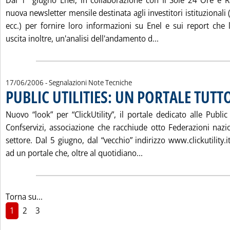
Dal 1° giugno Enel, in collaborazione con Il Sole 24 Ore e 
nuova newsletter mensile destinata agli investitori istituzionali 
ecc.) per fornire loro informazioni su Enel e sui report che 
Leggi tutta la no
uscita inoltre, un'analisi dell'andamento d...
17/06/2006
- Segnalazioni Note Tecniche
PUBLIC UTILITIES: UN PORTALE TUT
Nuovo “look” per “ClickUtility”, il portale dedicato alle Public
Confservizi, associazione che racchiude otto Federazioni nazio
settore. Dal 5 giugno, dal “vecchio” indirizzo www.clickutility.i
Leggi tutta la notizia
ad un portale che, oltre al quotidiano...
Torna su...
1
2
3