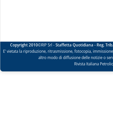
Copyright 2010
©RIP Srl -
Staffetta Quotidiana - Reg. Tri
E' vietata la riproduzione, ritrasmissione, fotocopia, immissione 
altro modo di diffusione delle notizie o ser
Rivista Italiana Petrol