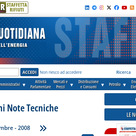
R
STAFFETTA
RIFIUTI
e'
Non riesco ad accedere
Ricerca
Attività
Mercati e
Distribuzione
En
amministrativi
▼
▼
▼
Petrolio
▼
Parlamentare
Prezzi
e Consumi
Ele
ni Note Tecniche
LE 
mbre - 2008