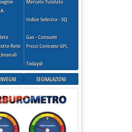
pagnie
Mercato Tutelato
.A.
Indice Selectra - SQ
Rete
Gas - Consumi
xtra-Rete
Prezzi Contratto GPL
timanali
Today@
CONVEGNI
SEGNALAZIONI