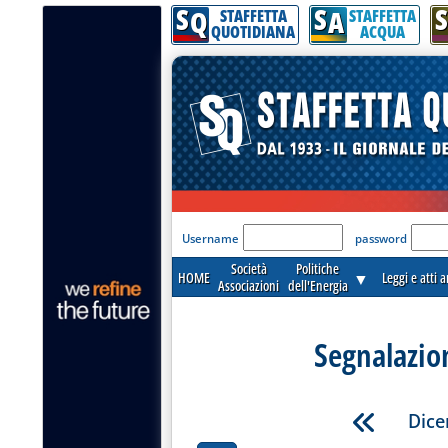
S
S
S
Q
A
STAFFETTA
STAFFETTA
QUOTIDIANA
ACQUA
'Modulo Login per acceder
Username
password
Società
Politiche
HOME
▼
Leggi e atti 
Associazioni
dell'Energia
Segnalazio
Dice