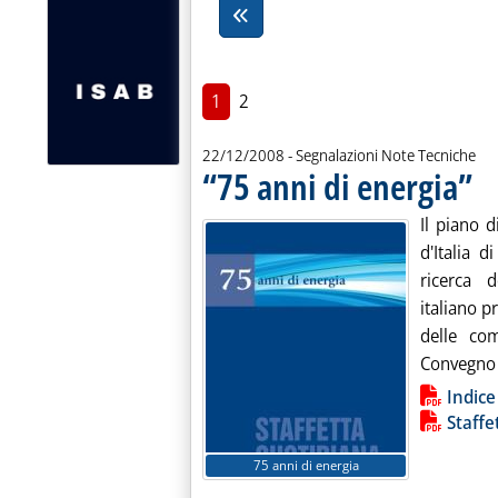
1
2
22/12/2008
- Segnalazioni Note Tecniche
“75 anni di energia”
. Pu
Il piano d
d'Italia 
ricerca d
italiano p
delle com
Convegno n
Lista allegati PDF alla notiz
Indice
Staffe
75 anni di energia