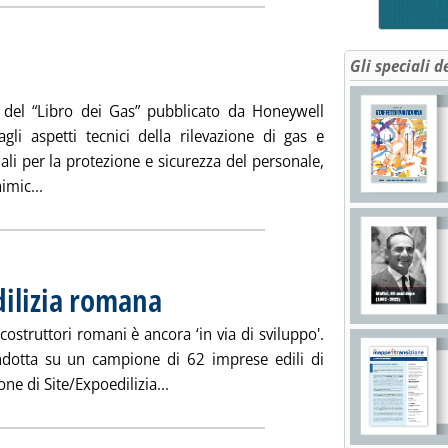
Gli speciali d
 venerdì 12 dicembre 2008 alle 15.41.
e del “Libro dei Gas” pubblicato da Honeywell
gli aspetti tecnici della rilevazione di gas e
iali per la protezione e sicurezza del personale,
Leggi tutta la notizia: 'Il “Libro dei Gas”'
imic...
dilizia romana
. Pubblicata venerdì 12 dicembre 2008 alle 15.37.
costruttori romani è ancora ‘in via di sviluppo'.
dotta su un campione di 62 imprese edili di
Leggi tutta la notizia: 'Ancora poco ver
ne di Site/Expoedilizia...