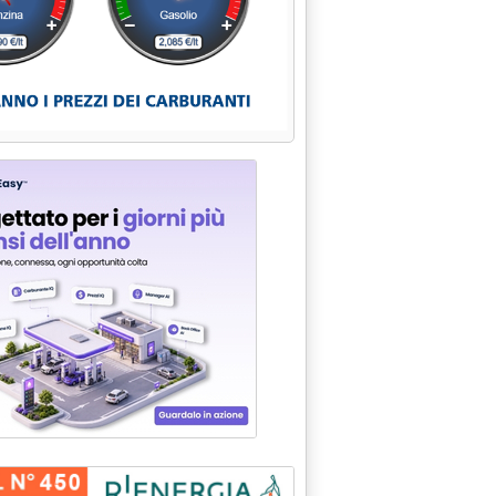
lle 15.54.
ranti'
oster Wheeler Italiana '