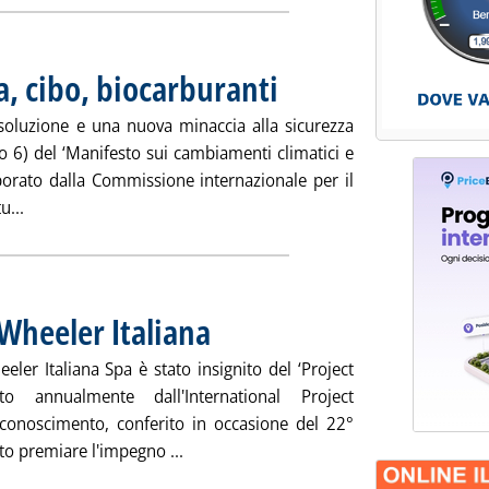
a, cibo, biocarburanti
. Pubblicata venerdì 19 dicembre 2008 a
a soluzione e una nuova minaccia alla sicurezza
to 6) del ‘Manifesto sui cambiamenti climatici e
aborato dalla Commissione internazionale per il
Leggi tutta la notizia: '“Bioagricoltura”: clima, cibo, biocarbu
u...
Wheeler Italiana
. Pubblicata venerdì 19 dicembre 2008 alle 15.53.
eler Italiana Spa è stato insignito del ‘Project
 annualmente dall'International Project
conoscimento, conferito in occasione del 22°
Leggi tutta la notizia: 'Premio IPMA a F
o premiare l'impegno ...