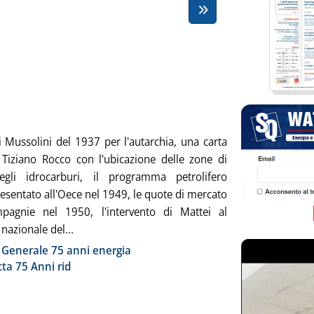
bblicata lunedì 22 dicembre 2008 alle 14.58.
i Mussolini del 1937 per l'autarchia, una carta
di Tiziano Rocco con l'ubicazione delle zone di
egli idrocarburi, il programma petrolifero
resentato all'Oece nel 1949, le quote di mercato
pagnie nel 1950, l'intervento di Mattei al
Leggi tutta la notizia: '“75 anni di energia”'
azionale del...
ia
 Generale 75 anni energia
tta 75 Anni rid