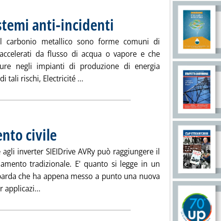
stemi anti-incidenti
. Pubblicata venerdì 12 dicembre 2008 alle 1
el carbonio metallico sono forme comuni di
ccelerati da flusso di acqua o vapore e che
ure negli impianti di produzione di energia
Leggi tutta la notizia: 'Nucleare, da Ma
tali rischi, Electricité ...
nto civile
. Pubblicata venerdì 12 dicembre 2008 alle 15.36.
 agli inverter SIEIDrive AVRy può raggiungere il
mento tradizionale. E' quanto si legge in un
mbarda che ha appena messo a punto una nuova
Leggi tutta la notizia: 'Inverter per sollevamento civ
 applicazi...