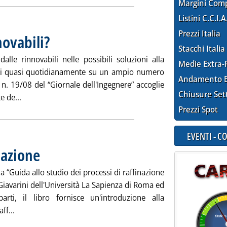
Margini Com
Listini C.C.I.A
Prezzi Italia
novabili?
. Pubblicata venerdì 19 dicembre 2008 alle 15.55.
Stacchi Italia
dalle rinnovabili nelle possibili soluzioni alla
Medie Extra-
mai quasi quotidianamente su un ampio numero
Andamento E
l n. 19/08 del “Giornale dell'Ingegnere” accoglie
Chiusure Set
Leggi tutta la notizia: 'Quale ruolo per le rinnovabili?'
e de...
Prezzi Spot
EVENTI - 
nazione
. Pubblicata venerdì 19 dicembre 2008 alle 15.54.
la “Guida allo studio dei processi di raffinazione
 Giavarini dell'Università La Sapienza di Roma ed
rti, il libro fornisce un'introduzione alla
Leggi tutta la notizia: 'Terza Guida alla Raffinazione'
ff...