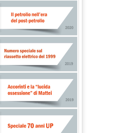
5.37.
ple sistemi anti-incidenti'
ile'