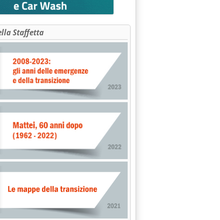
ella Staffetta
de l'edilizia romana'