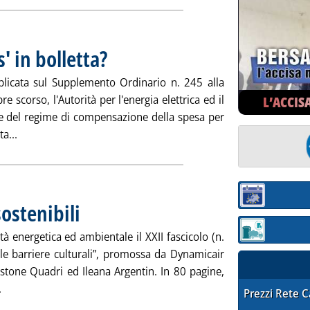
' in bolletta?
. Pubblicata venerdì 19 dicembre 2008 alle 15.56.
licata sul Supplemento Ordinario n. 245 alla
 scorso, l'Autorità per l'energia elettrica ed il
L’ACCIS
ive del regime di compensazione della spesa per
Leggi tutta la notizia: 'Chi ha diritto al ‘bonus' in bolletta?'
a...
Sezione:
ostenibili
. Pubblicata venerdì 19 dicembre 2008 alle 15.56.
Sezione: quotaz
tà energetica ed ambientale il XXII fascicolo (n.
e le barriere culturali”, promossa da Dynamicair
stone Quadri ed Ileana Argentin. In 80 pagine,
Leggi tutta la notizia: 'Ambiente ed energia sostenibili'
.
STAFFETTA PRE
Prezzi Rete 