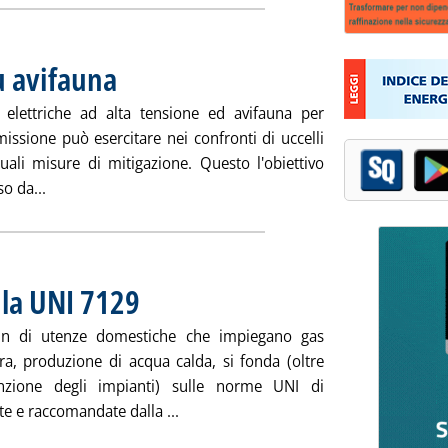
u avifauna
. Pubblicata venerdì 19 dicembre 2008 alle 15.53.
e elettriche ad alta tensione ed avifauna per
smissione può esercitare nei confronti di uccelli
tuali misure di mitigazione. Questo l'obiettivo
Leggi tutta la notizia: 'Accordo Terna/LIPU su avifauna'
o da...
 la UNI 7129
. Pubblicata venerdì 12 dicembre 2008 alle 15.41.
 mln di utenze domestiche che impiegano gas
ra, produzione di acqua calda, si fonda (oltre
nzione degli impianti) sulle norme UNI di
Leggi tutta la notizia: 'Gas: più sicur
te e raccomandate dalla ...