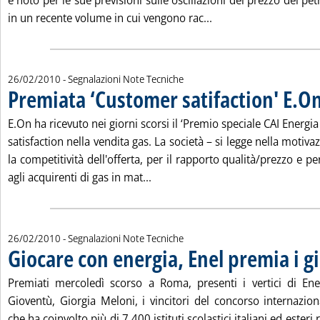
e noto per le sue previsioni sulle oscillazioni del prezzo del pe
Leggi tutta la notizia:
in un recente volume in cui vengono rac...
26/02/2010
- Segnalazioni Note Tecniche
Premiata ‘Customer satifaction' E.O
E.On ha ricevuto nei giorni scorsi il ‘Premio speciale CAI Energi
satisfaction nella vendita gas. La società – si legge nella motivaz
la competitività dell'offerta, per il rapporto qualità/prezzo e p
Leggi tutta la notizia: 'Premiata 
agli acquirenti di gas in mat...
26/02/2010
- Segnalazioni Note Tecniche
Giocare con energia, Enel premia i g
Premiati mercoledì scorso a Roma, presenti i vertici di Ene
Gioventù, Giorgia Meloni, i vincitori del concorso internazion
che ha coinvolto più di 7.400 istituti scolastici italiani ed esteri