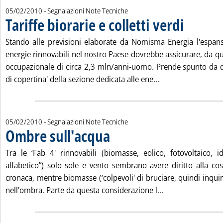
05/02/2010
- Segnalazioni Note Tecniche
Tariffe biorarie e colletti verdi
. Pubblicata ven
Stando alle previsioni elaborate da Nomisma Energia l'espans
energie rinnovabili nel nostro Paese dovrebbe assicurare, da qu
occupazionale di circa 2,3 mln/anni-uomo. Prende spunto da que
Leggi tutta la notiz
di copertina' della sezione dedicata alle ene...
05/02/2010
- Segnalazioni Note Tecniche
Ombre sull'acqua
. Pubblicata venerdì 05 febbraio 2010 alle 15.1.
Tra le ‘Fab 4' rinnovabili (biomasse, eolico, fotovoltaico, id
alfabetico”) solo sole e vento sembrano avere diritto alla cos
cronaca, mentre biomasse (‘colpevoli' di bruciare, quindi inqu
Leggi tutta la no
nell'ombra. Parte da questa considerazione l...