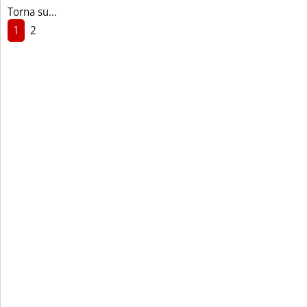
Torna su...
1
2