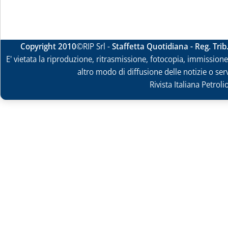
Copyright 2010
©RIP Srl -
Staffetta Quotidiana - Reg. Tri
E' vietata la riproduzione, ritrasmissione, fotocopia, immissione 
altro modo di diffusione delle notizie o ser
Rivista Italiana Petrol