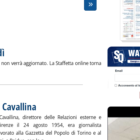
dì
. Pubblicata lunedì 31 ottobre 2011 alle 20.39.
o non verrà aggiornato. La Staffetta online torna
 'Arrivederci a mercoledì'
 Cavallina
. Pubblicata lunedì 31 ottobre 2011 alle 15.5.
vallina, direttore delle Relazioni esterne e
renze il 24 agosto 1954, era giornalista
vorato alla Gazzetta del Popolo di Torino e al