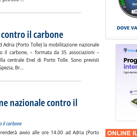
 contro il carbone
. Pubblicata venerdì 28 ottobre 2011 alle 15.49.
 Adria (Porto Tolle) la mobilitazione nazionale
o il carbone, – formata da 35 associazioni –
la centrale Enel di Porto Tolle. Sono previsti
Leggi tutta la notizia: 'Al via la mobilitazione contro
pezia, Br...
e nazionale contro il
la coalizione Fermiamo il carbone
1 alle 11.24.
o il carbone
enderà avvio alle ore 14.00 ad Adria (Porto