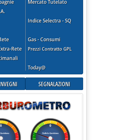
pagnie
Mercato Tutelato
.A.
Indice Selectra - SQ
Rete
Gas - Consumi
xtra-Rete
Prezzi Contratto GPL
timanali
Today@
CONVEGNI
SEGNALAZIONI
e emissioni'