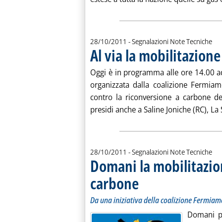
28/10/2011
- Segnalazioni Note Tecniche
Al via la mobilitazione
Oggi è in programma alle ore 14.00 ad
organizzata dalla coalizione Fermiam
contro la riconversione a carbone del
presidi anche a Saline Joniche (RC), La S
28/10/2011
- Segnalazioni Note Tecniche
Domani la mobilitazion
carbone
. Sottotitolo: Da una iniziativa del
. Pubblicata venerdì 28 ottobre 201
Da una iniziativa della coalizione Fermiam
Domani pr