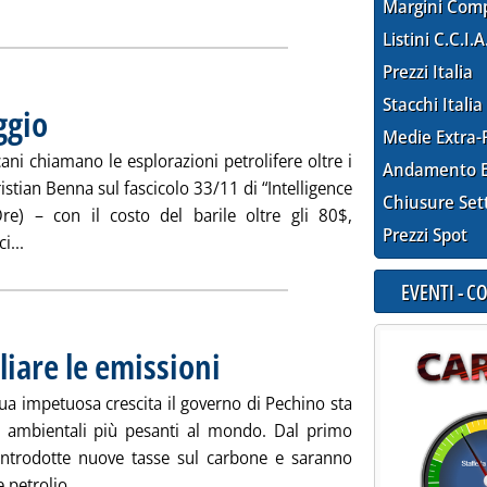
Margini Com
Listini C.C.I.A
Prezzi Italia
Stacchi Italia
ggio
. Pubblicata venerdì 28 ottobre 2011 alle 16.7.
Medie Extra-
ani chiamano le esplorazioni petrolifere oltre i
Andamento E
istian Benna sul fascicolo 33/11 di “Intelligence
Chiusure Set
re) – con il costo del barile oltre gli 80$,
Prezzi Spot
Leggi tutta la notizia: 'Com'è profondo il greggio'
i...
EVENTI - 
liare le emissioni
. Pubblicata venerdì 28 ottobre 2011 alle 16.7.
 sua impetuosa crescita il governo di Pechino sta
 ambientali più pesanti al mondo. Dal primo
introdotte nuove tasse sul carbone e saranno
Leggi tutta la notizia: 'Cina: più tasse per tagliare l
 petrolio ...