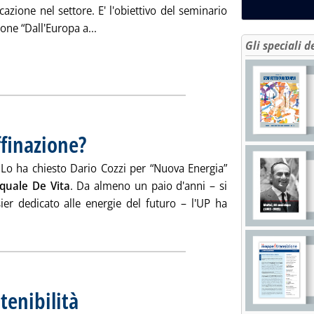
azione nel settore. E' l'obiettivo del seminario
Leggi tutta la notizia: 'Comunicare l'energ
one “Dall'Europa a...
Gli speciali d
ffinazione?
. Pubblicata venerdì 21 ottobre 2011 alle 12.14.
? Lo ha chiesto Dario Cozzi per “Nuova Energia”
quale De Vita
. Da almeno un paio d'anni – si
sier dedicato alle energie del futuro – l'UP ha
Leggi tutta la notizia: 'Quale futuro per la raffinazione?'
tenibilità
. Pubblicata venerdì 21 ottobre 2011 alle 12.13.