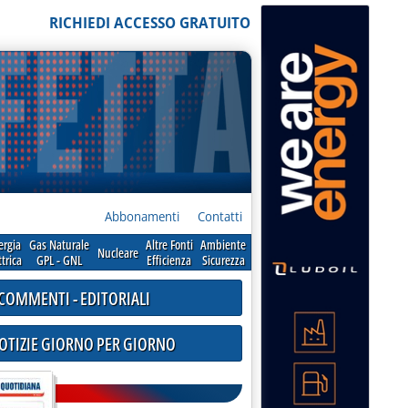
RICHIEDI ACCESSO GRATUITO
Abbonamenti
Contatti
ergia
Gas Naturale
Altre Fonti
Ambiente
Nucleare
ttrica
GPL - GNL
Efficienza
Sicurezza
COMMENTI - EDITORIALI
NOTIZIE GIORNO PER GIORNO