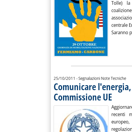
Tolle) la
coalizio
associazi
centrale E
Saranno pr
25/10/2011
- Segnalazioni Note Tecniche
Comunicare l'energia,
Commissione UE
. Pubblicata m
Aggiornar
recenti 
europeo,
regolazion