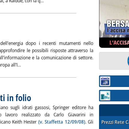
Leggi tutta la notizia: 'Acea, morto Pierg
i, a Raidue, con la q...
Pubblicata venerdì 28 ottobre 2011 alle 16.8.
L’ACCIS
dell'energia dopo i recenti mutamenti nello
pprofondire le possibili risposte attraverso la
ull'informazione e la comunicazione di settore.
Leggi tutta la notizia: 'Comunicare l'energia'
opa all'I...
Sezione:
ti in folio
. Pubblicata venerdì 28 ottobre 2011 alle 16.8.
Sezione: quotaz
ano sugli idrati gassosi, Springer editore ha
o lavoro realizzato da Carlo Giavarini in
ricano Keith Hester
(v. Staffetta 12/09/08)
. Gli
STAFFETTA PRE
Prezzi Rete 
degli idrati in folio'