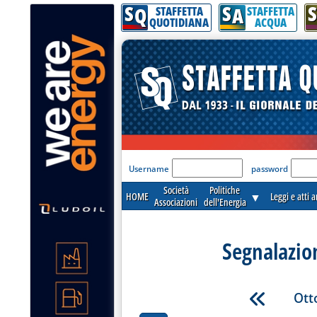
S
S
S
Q
A
STAFFETTA
STAFFETTA
QUOTIDIANA
ACQUA
'Modulo Login per acceder
Username
password
Società
Politiche
HOME
▼
Leggi e atti 
Associazioni
dell'Energia
Segnalazio
Ott