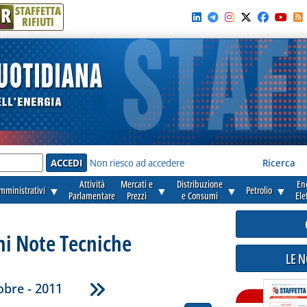
R
STAFFETTA
RIFIUTI
e'
Non riesco ad accedere
Ricerca
Attività
Mercati e
Distribuzione
En
amministrativi
▼
▼
▼
Petrolio
▼
Parlamentare
Prezzi
e Consumi
Ele
ni Note Tecniche
LE 
obre - 2011