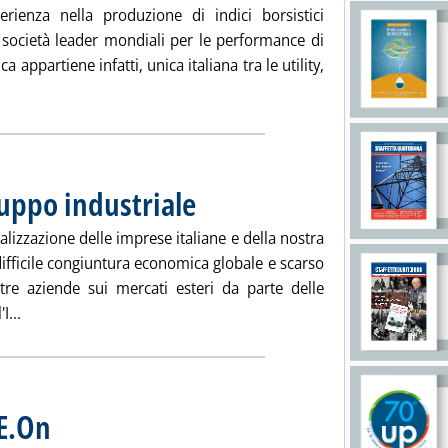
rienza nella produzione di indici borsistici
e società leader mondiali per le performance di
ica appartiene infatti, unica italiana tra le utility,
ggi tutta la notizia: 'Terna promossa in sostenibilità'
luppo industriale
. Pubblicata venerdì 21 ottobre 2011 alle 12.13.
lizzazione delle imprese italiane e della nostra
ifficile congiuntura economica globale e scarso
stre aziende sui mercati esteri da parte delle
Leggi tutta la notizia: 'Costituito Istituto sviluppo industrial
I...
E.On
. Pubblicata venerdì 21 ottobre 2011 alle 12.12.