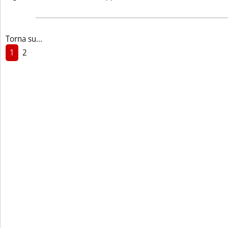
Torna su...
1
2