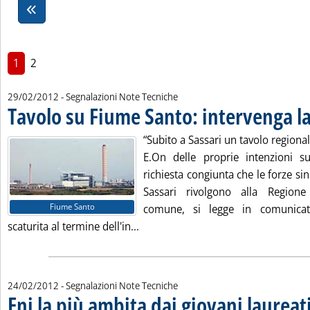
1
2
29/02/2012
- Segnalazioni Note Tecniche
Tavolo su Fiume Santo: intervenga l
“Subito a Sassari un tavolo regiona
E.On delle proprie intenzioni s
richiesta congiunta che le forze sin
Sassari rivolgono alla Region
Fiume Santo
comune, si legge in comunicat
Leggi tutta la notizia: 'Tavolo su 
scaturita al termine dell'in...
24/02/2012
- Segnalazioni Note Tecniche
Eni la più ambita dai giovani laureat