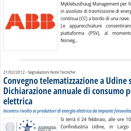
Myklebusthaug Management per for
in assoluto di trasmissione di energ
continua (CC) a bordo di una nave.
Le apparecchiature consentira
piattaforma (PSV), al moment
Leggi tutta la notizia: '
Norveg...
21/02/2012
- Segnalazioni Note Tecniche
Convegno telematizzazione a Udine 
Dichiarazione annuale di consumo pe
elettrica
. Sottotitolo: Incontro rivolto ai produttori di energia elettrica da impiant
. Pubblicata martedì 21 febbraio 2012 alle 15.40.
Incontro rivolto ai produttori di energia elettrica da impianti fotovolta
Si terrà il 24 febbraio, alle ore 1
Confindustria Udine, in Larg