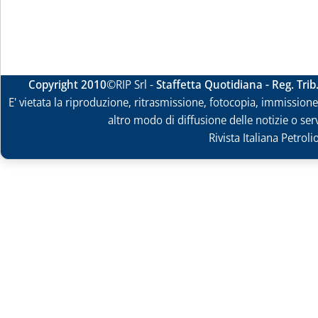
Copyright 2010
©RIP Srl -
Staffetta Quotidiana - Reg. Tri
E' vietata la riproduzione, ritrasmissione, fotocopia, immissione 
altro modo di diffusione delle notizie o ser
Rivista Italiana Petrol