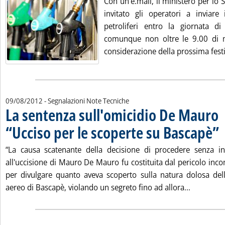
Con un'e.mail, il ministero per lo
invitato gli operatori a inviare 
petroliferi entro la giornata d
comunque non oltre le 9.00 di m
considerazione della prossima festiv
09/08/2012
- Segnalazioni Note Tecniche
La sentenza sull'omicidio De Mauro
“Ucciso per le scoperte su Bascapè”
. 
“La causa scatenante della decisione di procedere senza i
all'uccisione di Mauro De Mauro fu costituita dal pericolo inc
per divulgare quanto aveva scoperto sulla natura dolosa dell
Leggi tutt
aereo di Bascapè, violando un segreto fino ad allora...