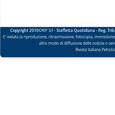
Copyright 2010
©RIP Srl -
Staffetta Quotidiana - Reg. Tri
E' vietata la riproduzione, ritrasmissione, fotocopia, immissione 
altro modo di diffusione delle notizie o ser
Rivista Italiana Petrol