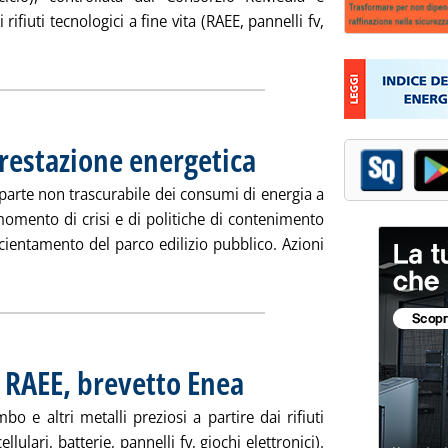
 rifiuti tecnologici a fine vita (RAEE, pannelli fv,
gi tutta la notizia: 'ReMedia lancia servizio tutoraggio Sistri'
prestazione energetica
. Pubblicata venerdì 31 gennaio 2014 al
 parte non trascurabile dei consumi di energia a
momento di crisi e di politiche di contenimento
ficientamento del parco edilizio pubblico. Azioni
i tutta la notizia: 'Guida ai contratti di prestazione energetica'
 RAEE, brevetto Enea
. Pubblicata venerdì 31 gennaio 2014 alle 
o e altri metalli preziosi a partire dai rifiuti
cellulari, batterie, pannelli fv, giochi elettronici).