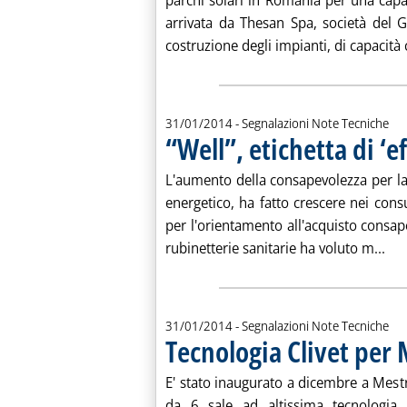
parchi solari in Romania per una cap
arrivata da Thesan Spa, società del 
costruzione degli impianti, di capacità
31/01/2014
- Segnalazioni Note Tecniche
“Well”, etichetta di ‘ef
L'aumento della consapevolezza per la 
energetico, ha fatto crescere nei consum
per l'orientamento all'acquisto consape
Leg
rubinetterie sanitarie ha voluto m...
31/01/2014
- Segnalazioni Note Tecniche
Tecnologia Clivet per 
E' stato inaugurato a dicembre a Mest
da 6 sale ad altissima tecnologia r