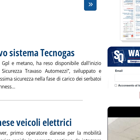
ovo sistema Tecnogas
. Pubblicata venerdì 31 gennaio 2014 alle 1
e Gpl e metano, ha reso disponibile dall'inizio
 Sicurezza Travaso Automezzi”, sviluppato e
assima sicurezza nella fase di carico dei serbatoi
Leggi tutta la notizia: 'Sicurezza travasi, nuovo sistema
nness...
se veicoli elettrici
. Pubblicata venerdì 31 gennaio 2014 alle 15.
ver, primo operatore danese per la mobilità