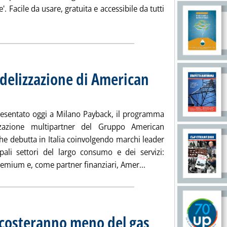
ce'. Facile da usare, gratuita e accessibile da tutti
a la notizia: 'Eni.com: miglior sito, conquista l'utenza '
delizzazione di American
14 alle 17.1.
presentato oggi a Milano Payback, il programma
izzazione multipartner del Gruppo American
he debutta in Italia coinvolgendo marchi leader
ipali settori del largo consumo e dei servizi:
Leggi tutta la notizia
Premium e, come partner finanziari, Amer...
0 costeranno meno del gas
. Pubblicata mercoledì 29 genna