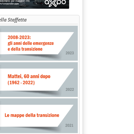
Enea'
ella Staffetta
 in Algeria '