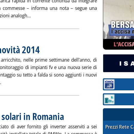
icarica rapida in corrente continua da integrare
. La commesse – informa una nota – segue una
Leggi tutta la notizia: 'Ricariche ABB rete danese 
zioni analogh...
L’ACCIS
novità 2014
. Pubblicata venerdì 31 gennaio 2014 alle 15.3.
 arricchito, nelle prime settimane dell'anno, di
onitoraggio di impianti fv e una nuova serie di
taggio su tetto a falda si sono aggiunti i nuovi
Leggi tutta la notizia: 'Soluzioni Conergy, le novità 2014 '
.
Sezione:
Sezione: quotaz
solari in Romania
. Pubblicata venerdì 31 gennaio 2014 alle 15.2.
o di aver fornito gli inverter asserviti a sei
STAFFETTA PRE
Prezzi Rete 