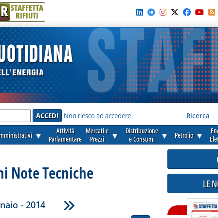
R
STAFFETTA
RIFIUTI
e'
Non riesco ad accedere
Ricerca
Attività
Mercati e
Distribuzione
En
amministrativi
▼
▼
▼
Petrolio
▼
Parlamentare
Prezzi
e Consumi
Ele
ni Note Tecniche
LE 
naio - 2014