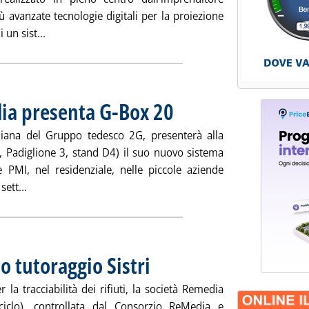
ù avanzate tecnologie digitali per la proiezione
Leggi tutta la notizia: 'Tecnologia Clivet per Multiplex
 un sist...
lia presenta G-Box 20
. Pubblicata venerdì 31 gennaio 2014 all
aliana del Gruppo tedesco 2G, presenterà alla
o, Padiglione 3, stand D4) il suo nuovo sistema
PMI, nel residenziale, nelle piccole aziende
Leggi tutta la notizia: 'Cogenerazione, 2G Italia presenta
sett...
o tutoraggio Sistri
. Pubblicata venerdì 31 gennaio 2014 alle 14.54
r la tracciabilità dei rifiuti, la società Remedia
ciclo), controllata dal Consorzio ReMedia e