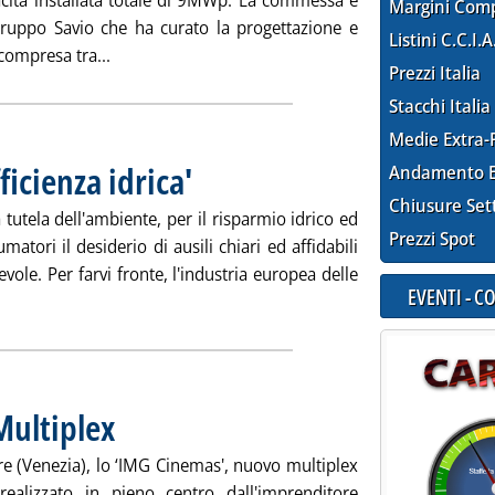
acità installata totale di 9MWp. La commessa è
Margini Com
Gruppo Savio che ha curato la progettazione e
Listini C.C.I.A
Leggi tutta la notizia: 'Power-One per parchi sol
 compresa tra...
Prezzi Italia
Stacchi Italia
Medie Extra-
ficienza idrica'
. Pubblicata venerdì 31 gennaio 2014 alle 15.1.
Andamento E
Chiusure Set
tutela dell'ambiente, per il risparmio idrico ed
Prezzi Spot
atori il desiderio di ausili chiari ed affidabili
vole. Per farvi fronte, l'industria europea delle
EVENTI - 
gi tutta la notizia: '“Well”, etichetta di ‘efficienza idrica' '
Multiplex
. Pubblicata venerdì 31 gennaio 2014 alle 15.1.
re (Venezia), lo ‘IMG Cinemas', nuovo multiplex
ealizzato in pieno centro dall'imprenditore