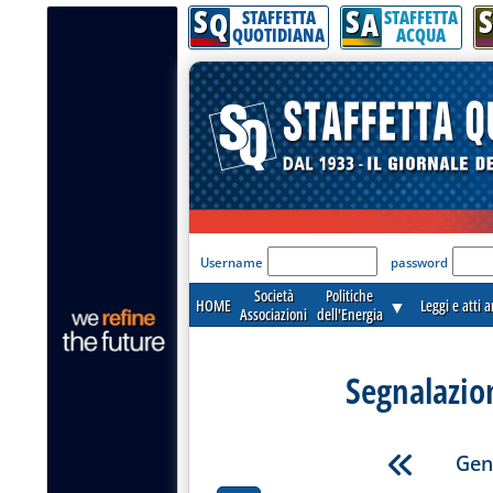
S
S
S
Q
A
STAFFETTA
STAFFETTA
QUOTIDIANA
ACQUA
'Modulo Login per acceder
Username
password
Società
Politiche
HOME
▼
Leggi e atti 
Associazioni
dell'Energia
Segnalazio
Gen