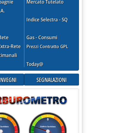
pagnie
Mercato Tutelato
.A.
ari in Romania'
Indice Selectra - SQ
Rete
Gas - Consumi
xtra-Rete
Prezzi Contratto GPL
timanali
Today@
CONVEGNI
SEGNALAZIONI