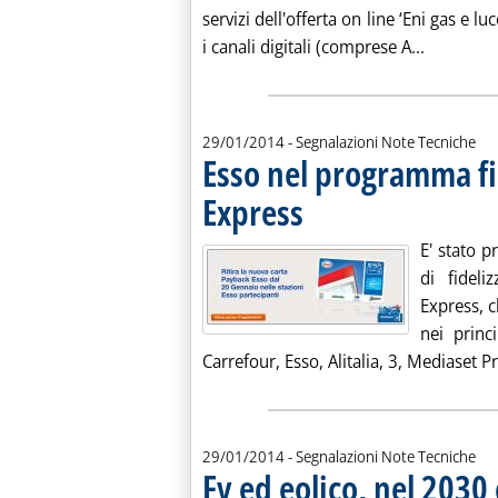
servizi dell'offerta on line ‘Eni gas e lu
Leggi tutt
i canali digitali (comprese A...
29/01/2014
- Segnalazioni Note Tecniche
Esso nel programma fi
Express
. Pubblicata mercoledì 29 gennaio 20
E' stato 
di fidel
Express, c
nei princ
Carrefour, Esso, Alitalia, 3, Mediaset 
29/01/2014
- Segnalazioni Note Tecniche
Fv ed eolico, nel 203