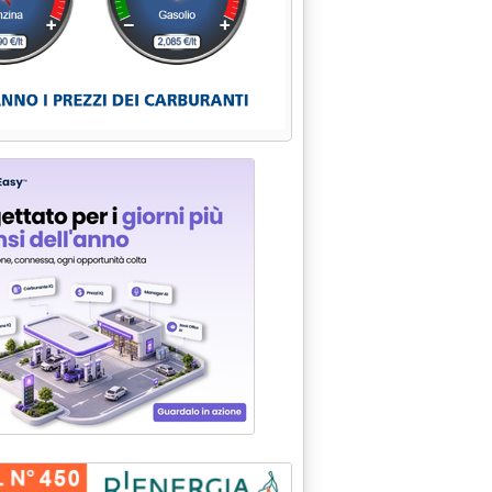
'
e 14.58.
 G-Box 20 '
.