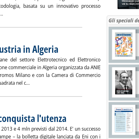
odologia, basata su un innovativo processo
Leggi tutta la notizia: 'Recupero materiali da RAEE, brevetto 
..
Gli speciali d
stria in Algeria
. Pubblicata venerdì 31 gennaio 2014 alle 14.53.
ne del settore Elettrotecnico ed Elettronico
ione commerciale in Algeria organizzata da ANIE
 Promos Milano e con la Camera di Commercio
Leggi tutta la notizia: 'Missione ANIE/Confidustria
uadrata nel c...
 conquista l'utenza
. Pubblicata venerdì 31 gennaio 2014 alle 14.51.
el 2013 e 4 mln previsti dal 2014. E' un successo
pe – la bolletta digitale lanciata da Eni con i