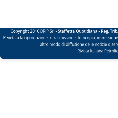
Copyright 2010
©RIP Srl -
Staffetta Quotidiana - Reg. Tri
E' vietata la riproduzione, ritrasmissione, fotocopia, immissione 
altro modo di diffusione delle notizie o ser
Rivista Italiana Petrol