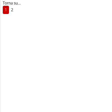
Torna su...
1
2