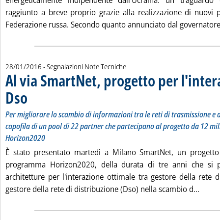
energeticamente indipendente dall'Ucraina: un traguardo
raggiunto a breve proprio grazie alla realizzazione di nuovi p
Federazione russa. Secondo quanto annunciato dal governatore 
28/01/2016
- Segnalazioni Note Tecniche
Al via SmartNet, progetto per l'inter
Dso
. Sottotitolo: Per migliorare lo scambio di informazioni tra le reti di trasmissione 
. Pubblicata giovedì 28 gennaio 2016 alle 16.48.
Per migliorare lo scambio di informazioni tra le reti di trasmissione e d
capofila di un pool di 22 partner che partecipano al progetto da 12 mili
Horizon2020
È stato presentato martedì a Milano SmartNet, un progetto
programma Horizon2020, della durata di tre anni che si p
architetture per l'interazione ottimale tra gestore della rete 
Leggi 
gestore della rete di distribuzione (Dso) nella scambio d...