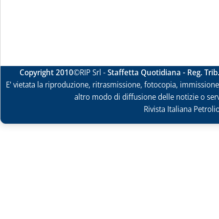
Copyright 2010
©RIP Srl -
Staffetta Quotidiana - Reg. Tri
E' vietata la riproduzione, ritrasmissione, fotocopia, immissione 
altro modo di diffusione delle notizie o ser
Rivista Italiana Petrol