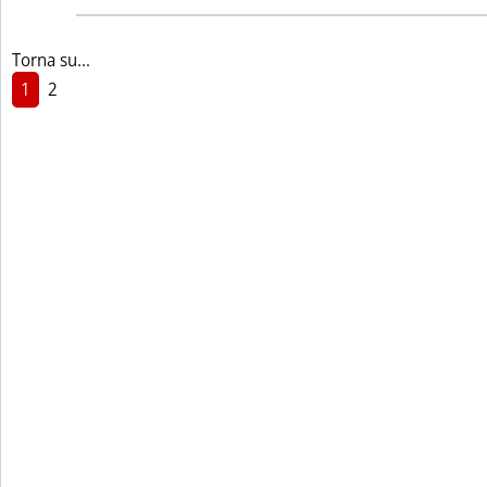
Torna su...
1
2