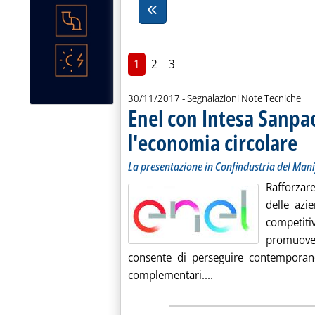
1
2
3
30/11/2017
- Segnalazioni Note Tecniche
Enel con Intesa Sanpao
l'economia circolare
. Sot
. Pub
La presentazione in Confindustria del Mani
Rafforza
delle azie
competi
promuove
consente di perseguire contemporane
Leggi tutta la notiz
complementari....