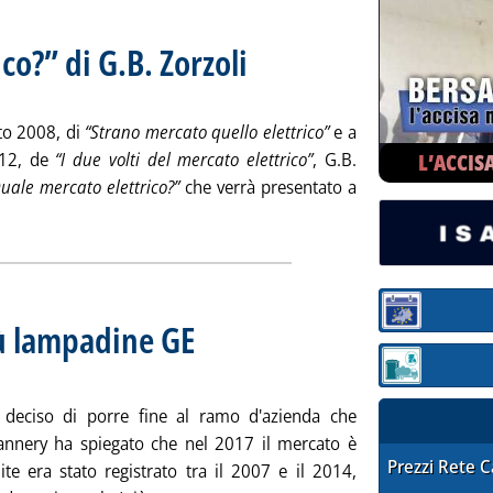
co?” di G.B. Zorzoli
. Sottotitolo: Presentazioni il 5, il 13 e il 19 di
. Pubblicata martedì 28 novembre 2017 alle 10
sto 2008, di
“Strano mercato quello elettrico”
e a
L’ACCIS
2012, de
“I due volti del mercato elettrico”
, G.B.
uale mercato elettrico?”
che verrà presentato a
 la notizia: '“Quale mercato elettrico?” di G.B. Zorzoli'
Sezione:
iù lampadine GE
Sezione: quotaz
 deciso di porre fine al ramo d'azienda che
lannery ha spiegato che nel 2017 il mercato è
STAFFETTA PRE
Prezzi Rete 
te era stato registrato tra il 2007 e il 2014,