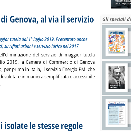
 Genova, al via il servizio
Gli speciali d
l'eliminazione del servizio di maggior tutela dal 1° luglio 2019. Presentato anche Rapporto TASP 2
 novembre 2017 alle 11.9.
aggior tutela dal 1° luglio 2019. Presentato anche
) su rifiuti urbani e servizio idrico nel 2017
ell'eliminazione del servizio di maggior tutela
glio 2019, la Camera di Commercio di Genova
o, per prima in Italia, il servizio Energia PMI che
i valutare in maniera semplificata e accessibile
Leggi tutta la notizia: 'Camera di Commercio di Genova, al via 
..
ia
i isolate le stesse regole