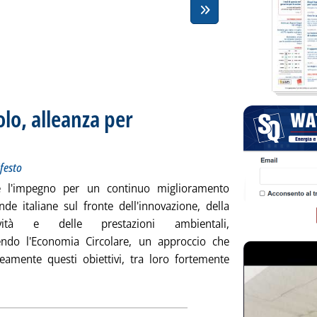
lo, alleanza per
totitolo: La presentazione in Confindustria del Manifesto
blicata giovedì 30 novembre 2017 alle 16.20.
festo
re l'impegno per un continuo miglioramento
nde italiane sul fronte dell'innovazione, della
tività e delle prestazioni ambientali,
ndo l'Economia Circolare, un approccio che
amente questi obiettivi, tra loro fortemente
ia: 'Enel con Intesa Sanpaolo, alleanza per l'economia circolare'