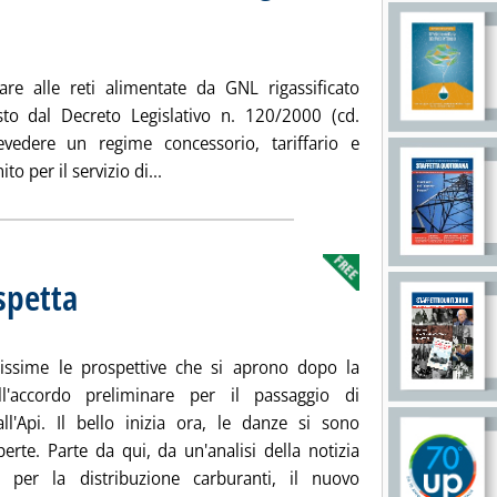
ro di RiEnergia
embre 2017 alle 16.46.
are alle reti alimentate da GNL rigassificato
sto dal Decreto Legislativo n. 120/2000 (cd.
evedere un regime concessorio, tariffario e
Leggi tutta la notizia: 'GNL, Anigas: per le
o per il servizio di...
aspetta
. Sottotitolo: Il nuovo numero di Today@
. Pubblicata venerdì 17 novembre 2017 alle 11.20.
issime le prospettive che si aprono dopo la
ll'accordo preliminare per il passaggio di
all'Api. Il bello inizia ora, le danze si sono
erte. Parte da qui, da un'analisi della notizia
 per la distribuzione carburanti, il nuovo