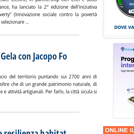
ce, ha lanciato la 2° edizione dell'iniziativa
verty” (Innovazione sociale contro la povertà
Leggi tutta la notizia: '15 idee per combattere la F
selezionare ...
i Gela con Jacopo Fo
ancio del territorio puntando sui 2700 anni di
, oltre che di un grande patrimonio naturale, di
e attività artigianali. Per farlo, la città sicula si
 tutta la notizia: 'Eni riscopre i tesori di Gela con Jacopo Fo . . '
 resilienza habitat