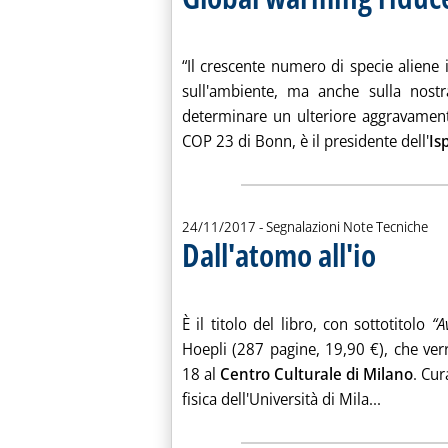
. Pubblicata venerdì 24 novembre 2017 alle 10.19.
“Il crescente numero di specie aliene
sull'ambiente, ma anche sulla nostr
determinare un ulteriore aggravament
COP 23 di Bonn, è il presidente dell'
Is
24/11/2017
- Segnalazioni Note Tecniche
Dall'atomo all'io
. Pubblicata venerdì 24 novembre 2017 alle 10.19.
È il titolo del libro, con sottotitolo
“A
Hoepli (287 pagine, 19,90 €), che ve
18 al
Centro Culturale di Milano
. Cu
Leggi tutt
fisica dell'Università di Mila...