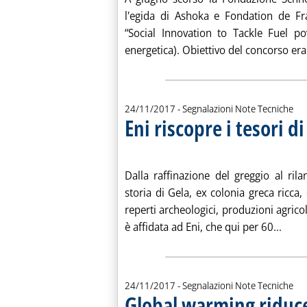
l'egida di Ashoka e Fondation de Fran
“Social Innovation to Tackle Fuel po
energetica). Obiettivo del concorso era 
24/11/2017
- Segnalazioni Note Tecniche
Eni riscopre i tesori d
. Pubblicata venerdì 24 novembre 2017 alle 10.20.
Dalla raffinazione del greggio al ril
storia di Gela, ex colonia greca ricca
reperti archeologici, produzioni agricole 
Leggi
è affidata ad Eni, che qui per 60...
24/11/2017
- Segnalazioni Note Tecniche
Global warming riduce