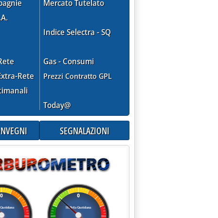
 più lampadine GE . . '
pagnie
Mercato Tutelato
.A.
Indice Selectra - SQ
Rete
Gas - Consumi
xtra-Rete
Prezzi Contratto GPL
timanali
Today@
etto . . '
CONVEGNI
SEGNALAZIONI