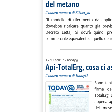
del metano
. Sottotitolo: Il nuovo nume
. Pubblicata lunedì 20 nov
Il nuovo numero di RiEnergia
"Il modello di riferimento da applic
dovrebbe ricalcare quanto già previ
Decreto Letta). Si dovrà quindi pr
commerciale equivalente a quello definit
17/11/2017
- Today@
Api-TotalErg, cosa ci 
Il nuovo numero di Today@
Sono tant
firma de
TotalErg 
appena ap
del mese