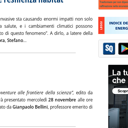
 invasive sta causando enormi impatti non solo
a salute, e i cambiamenti climatici possono
o di questo fenomeno”. A dirlo, a latere della
Leggi tutta la notizia: 'Global warming riduce resili
pra
,
Stefano
...
vventure alle frontiere della scienza”,
edito da
rrà presentato mercoledì
28 novembre
alle ore
rato da
Gianpaolo Bellini
, professore emerito di
a la notizia: 'Dall'atomo all'io . . '