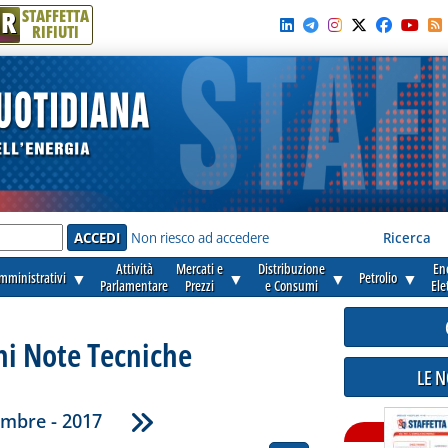
R
STAFFETTA
RIFIUTI
e'
Non riesco ad accedere
Ricerca
Attività
Mercati e
Distribuzione
En
amministrativi
▼
▼
▼
Petrolio
▼
Parlamentare
Prezzi
e Consumi
Ele
ni Note Tecniche
LE 
mbre - 2017