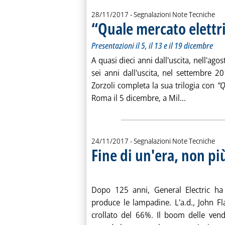
28/11/2017
- Segnalazioni Note Tecniche
“Quale mercato elettri
Presentazioni il 5, il 13 e il 19 dicembre
A quasi dieci anni dall'uscita, nell'ago
sei anni dall'uscita, nel settembre 
Zorzoli completa la sua trilogia con
“Q
Leggi tutta
Roma il 5 dicembre, a Mil...
24/11/2017
- Segnalazioni Note Tecniche
Fine di un'era, non p
. Pubblicata venerdì 24 novembre 2017 alle 10.20.
Dopo 125 anni, General Electric ha
produce le lampadine. L'a.d., John F
crollato del 66%. Il boom delle vendi