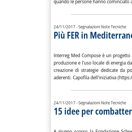
quando le persone hanno cominciato ad 
24/11/2017
- Segnalazioni Note Tecniche
Più FER in Mediterran
. Pubblicata venerdì 24 novembre 2017 alle 10.20.
Interreg Med Compose è un progetto e
produzione e l'uso locale di energia da 
creazione di strategie dedicate da p
aderenti. Capofila dell'iniziativa (https:/
24/11/2017
- Segnalazioni Note Tecniche
15 idee per combatter
. Pubblicata venerdì 24 novembre 2017 alle 10.20.
A giugno scorso la Fondazione Schnei