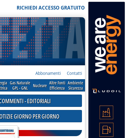
RICHIEDI ACCESSO GRATUITO
Abbonamenti
Contatti
ergia
Gas Naturale
Altre Fonti
Ambiente
Nucleare
ttrica
GPL - GNL
Efficienza
Sicurezza
COMMENTI - EDITORIALI
NOTIZIE GIORNO PER GIORNO