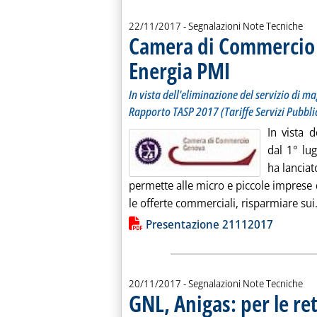
22/11/2017
- Segnalazioni Note Tecniche
Camera di Commercio di
Energia PMI
. Sottotitolo: In vista del
. Pubblicata mercoledì 22
In vista dell'eliminazione del servizio di m
Rapporto TASP 2017 (Tariffe Servizi Pubblici
In vista d
dal 1° lu
ha lanciat
permette alle micro e piccole imprese d
le offerte commerciali, risparmiare sui.
Lista allegati PDF alla notiz
Presentazione 21112017
20/11/2017
- Segnalazioni Note Tecniche
GNL, Anigas: per le ret