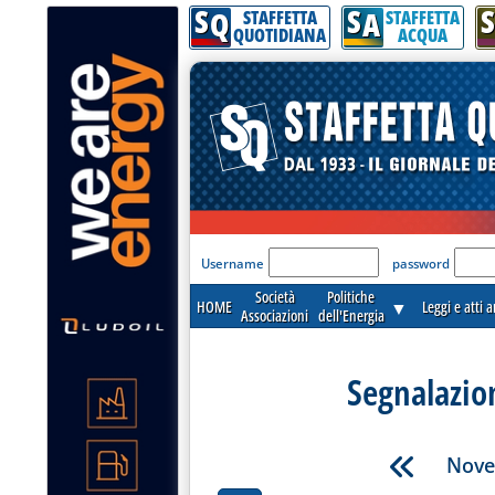
S
S
S
Q
A
STAFFETTA
STAFFETTA
QUOTIDIANA
ACQUA
'Modulo Login per acceder
Username
password
Società
Politiche
HOME
▼
Leggi e atti 
Associazioni
dell'Energia
Segnalazio
Nove