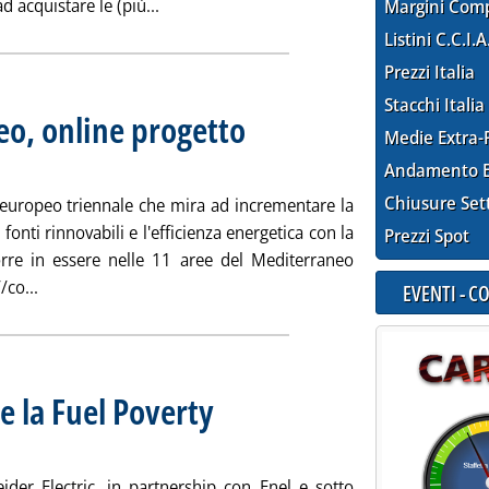
Leggi tutta la notizia: 'Fine di un'era, non
acquistare le (più...
Margini Com
Listini C.C.I.A
Prezzi Italia
Stacchi Italia
eo, online progetto
Medie Extra-
Andamento E
Chiusure Set
uropeo triennale che mira ad incrementare la
fonti rinnovabili e l'efficienza energetica con la
Prezzi Spot
orre in essere nelle 11 aree del Mediterraneo
Leggi tutta la notizia: 'Più FER in Mediterraneo, online prog
/co...
EVENTI - 
e la Fuel Poverty
der Electric, in partnership con Enel e sotto