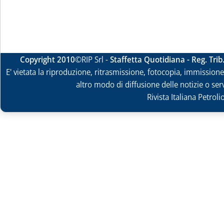
Copyright 2010
©RIP Srl -
Staffetta Quotidiana - Reg. Tri
E' vietata la riproduzione, ritrasmissione, fotocopia, immissione 
altro modo di diffusione delle notizie o ser
Rivista Italiana Petrol