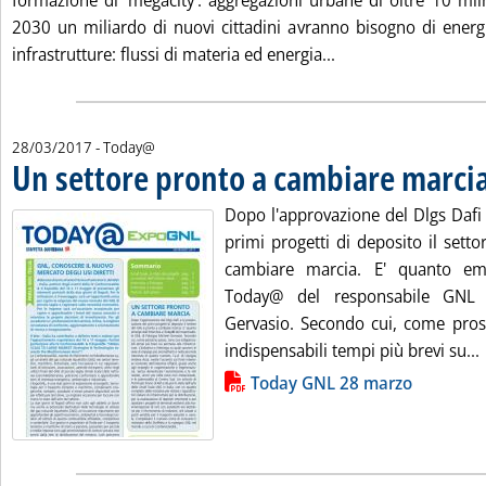
formazione di ‘megacity': aggregazioni urbane di oltre 10 miln
2030 un miliardo di nuovi cittadini avranno bisogno di energi
Leggi tutta la notiz
infrastrutture: flussi di materia ed energia...
28/03/2017
- Today@
Un settore pronto a cambiare marci
Dopo l'approvazione del Dlgs Dafi 
primi progetti di deposito il sett
cambiare marcia. E' quanto emer
Today@ del responsabile GNL 
Gervasio. Secondo cui, come pro
indispensabili tempi più brevi su...
Lista allegati PDF alla notizia
Today GNL 28 marzo