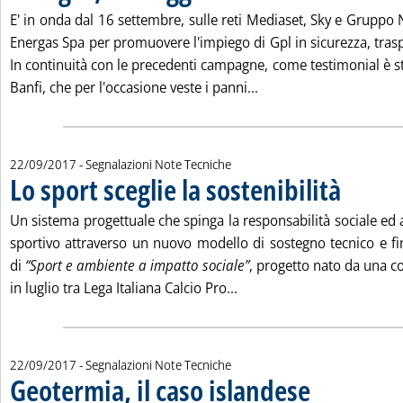
. Pubblicata venerdì 22 settembre 2017 alle 12.0.
E' in onda dal 16 settembre, sulle reti Mediaset, Sky e Gruppo 
Energas Spa per promuovere l'impiego di Gpl in sicurezza, trasp
In continuità con le precedenti campagne, come testimonial è s
Leggi tutta la notizia: 
Banfi, che per l'occasione veste i panni...
22/09/2017
- Segnalazioni Note Tecniche
Lo sport sceglie la sostenibilità
. Pubblicata v
Un sistema progettuale che spinga la responsabilità sociale e
sportivo attraverso un nuovo modello di sostegno tecnico e fina
di
“Sport e ambiente a impatto sociale”
, progetto nato da una c
Leggi tutta la notizia: 'Lo 
in luglio tra Lega Italiana Calcio Pro...
22/09/2017
- Segnalazioni Note Tecniche
Geotermia, il caso islandese
. Pubblicata venerdì 