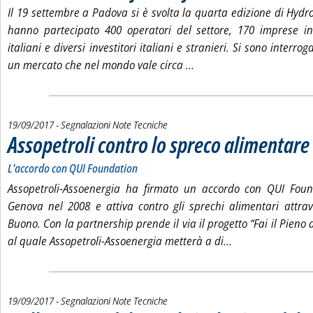
. Pubblicata venerdì 22 settembre 2017 alle 11.57.
Il 19 settembre a Padova si è svolta la quarta edizione di Hydro
hanno partecipato 400 operatori del settore, 170 imprese in
italiani e diversi investitori italiani e stranieri. Si sono interro
Leggi tutta la notizia: 'Id
un mercato che nel mondo vale circa ...
19/09/2017
- Segnalazioni Note Tecniche
Assopetroli contro lo spreco alimentare
.
.
L'accordo con QUI Foundation
Assopetroli-Assoenergia ha firmato un accordo con QUI Fou
Genova nel 2008 e attiva contro gli sprechi alimentari attrav
Buono. Con la partnership prende il via il progetto “Fai il Pieno d
Leggi tutta la no
al quale Assopetroli-Assoenergia metterà a di...
19/09/2017
- Segnalazioni Note Tecniche