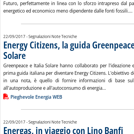
Futuro, perfettamente in linea con lo sforzo intrapreso dal 
energetico ed economico meno dipendente dalle fonti fossili....
22/09/2017
- Segnalazioni Note Tecniche
Energy Citizens, la guida Greenpeace
Solare
. Pubblicata venerdì 22 settembre 2017 alle 13.1.
Greenpeace e Italia Solare hanno collaborato per l'ideazione e
prima guida italiana per diventare Energy Citizens. L'obiettivo 
in una nota, è quello di fornire informazioni di base sul
Leggi tutta l
all'autoproduzione e all'autoconsumo di energia...
Lista allegati PDF alla notizia
Pieghevole Energia WEB
22/09/2017
- Segnalazioni Note Tecniche
Energas, in viaggio con Lino Banfi