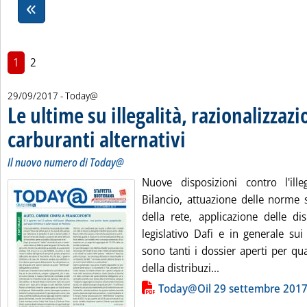
1
2
29/09/2017
- Today@
Le ultime su illegalità, razionalizzazi
carburanti alternativi
. Sottotitolo: Il nuovo numero di Tod
. Pubblicata venerdì 29 settembre 20
Il nuovo numero di Today@
Nuove disposizioni contro l'ille
Bilancio, attuazione delle norme s
della rete, applicazione delle di
legislativo Dafi e in generale sui 
sono tanti i dossier aperti per qu
Leggi tutta la noti
della distribuzi...
Lista allegati PDF alla notizia
Today@Oil 29 settembre 201