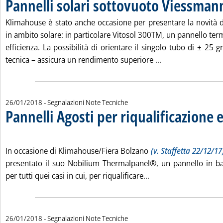
Pannelli solari sottovuoto Viessman
Klimahouse è stato anche occasione per presentare la novità
in ambito solare: in particolare Vitosol 300TM, un pannello ter
efficienza. La possibilità di orientare il singolo tubo di ± 25 
Leggi tutta la no
tecnica – assicura un rendimento superiore ...
26/01/2018
- Segnalazioni Note Tecniche
Pannelli Agosti per riqualificazione 
. Pubblicata venerdì 26 gennaio 2018 alle 11.49.
In occasione di Klimahouse/Fiera Bolzano
(v. Staffetta 22/12/17
presentato il suo Nobilium Thermalpanel®, un pannello in b
Leggi tutta la notizia
per tutti quei casi in cui, per riqualificare...
26/01/2018
- Segnalazioni Note Tecniche