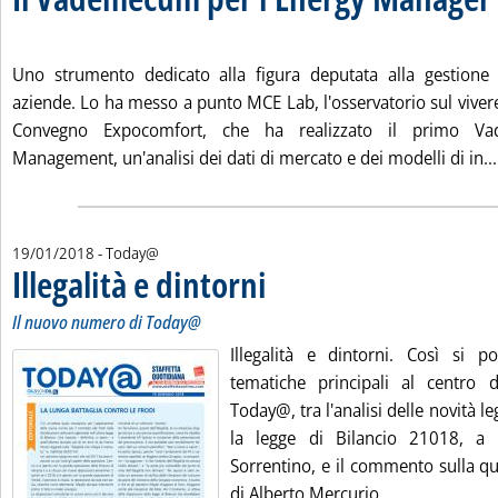
. Pubblicata venerdì 26 gennaio 2018 alle 11.46.
Uno strumento dedicato alla figura deputata alla gestione d
aziende. Lo ha messo a punto MCE Lab, l'osservatorio sul viver
Convegno Expocomfort, che ha realizzato il primo Va
Management, un'analisi dei dati di mercato e dei modelli di in...
19/01/2018
- Today@
Illegalità e dintorni
. Sottotitolo: Il nuovo numero di Today@
. Pubblicata venerdì 19 gennaio 2018 alle 1
Il nuovo numero di Today@
Illegalità e dintorni. Così si 
tematiche principali al centro
Today@, tra l'analisi delle novità le
la legge di Bilancio 21018, a
Sorrentino, e il commento sulla qu
di Alberto Mercurio.