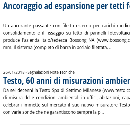
Ancoraggio ad espansione per tetti f
. Pubblicata venerdì 26 gennaio 2018 alle 11.49.
Un ancorante passante con filetto esterno per carichi medio
consolidamento e il fissaggio su tetto di pannelli fotovoltai
produce l'azienda italo/tedesca Bossong NA (www.bossong.c
Leggi tut
mm. Il sistema (completo di barra in acciaio filettata, ...
26/01/2018
- Segnalazioni Note Tecniche
Testo, 60 anni di misurazioni ambien
Da sei decenni la Testo Spa di Settimo Milanese (www.testo.c
di misura delle condizioni ambientali in uffici, abitazioni, cap
celebrarli immette sul mercato il suo nuovo misuratore Test
Leggi tutta l
con varie sonde che ne garantiscono sempre la p...