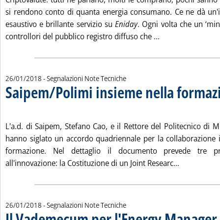
si rendono conto di quanta energia consumano. Ce ne dà un'
esaustivo e brillante servizio su
Eniday
. Ogni volta che un ‘min
Leggi tutta la not
controllori del pubblico registro diffuso che ...
26/01/2018
- Segnalazioni Note Tecniche
Saipem/Polimi insieme nella formaz
. Pubblicata venerdì 26 gennaio 2018 alle 11.47.
L'a.d. di Saipem, Stefano Cao, e il Rettore del Politecnico di M
hanno siglato un accordo quadriennale per la collaborazione in
formazione. Nel dettaglio il documento prevede tre pri
Leggi tutta 
all'innovazione: la Costituzione di un Joint Researc...
26/01/2018
- Segnalazioni Note Tecniche
Il Vademecum per l'Energy Manager