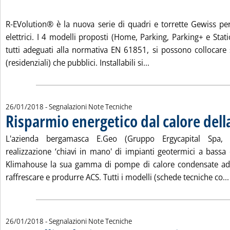
. Pubblicata venerdì 26 gennaio 2018 alle 11.52.
R-EVolution® è la nuova serie di quadri e torrette Gewiss per 
elettrici. I 4 modelli proposti (Home, Parking, Parking+ e Sta
tutti adeguati alla normativa EN 61851, si possono collocare s
Leggi tutta la notizia: '
(residenziali) che pubblici. Installabili si...
26/01/2018
- Segnalazioni Note Tecniche
Risparmio energetico dal calore dell
L'azienda bergamasca E.Geo (Gruppo Ergycapital Spa, E
realizzazione ‘chiavi in mano' di impianti geotermici a bassa 
Klimahouse la sua gamma di pompe di calore condensate ad 
raffrescare e produrre ACS. Tutti i modelli (schede tecniche co...
26/01/2018
- Segnalazioni Note Tecniche