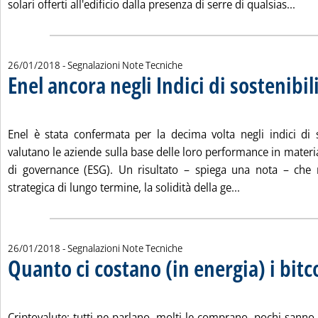
Legg
solari offerti all'edificio dalla presenza di serre di qualsias...
26/01/2018
- Segnalazioni Note Tecniche
Enel ancora negli Indici di sostenibil
. Pubblicata venerdì 26 gennaio 2018 alle 11.47.
Enel è stata confermata per la decima volta negli indici di s
valutano le aziende sulla base delle loro performance in materi
di governance (ESG). Un risultato – spiega una nota – che 
Leggi tutta la no
strategica di lungo termine, la solidità della ge...
26/01/2018
- Segnalazioni Note Tecniche
Quanto ci costano (in energia) i bitc
. Pubblicata venerdì 26 gennaio 2018 alle 11.47.
Criptovalute: tutti ne parlano, molti le comprano, pochi sanno