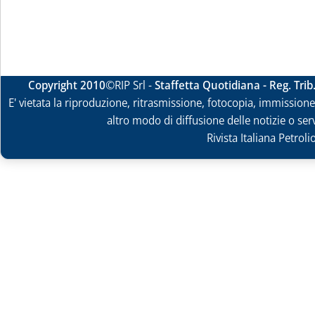
Copyright 2010
©RIP Srl -
Staffetta Quotidiana - Reg. Tri
E' vietata la riproduzione, ritrasmissione, fotocopia, immissione 
altro modo di diffusione delle notizie o ser
Rivista Italiana Petrol