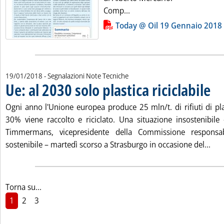
Leggi tutta la notizia: 'Ille
Comp...
Lista allegati PDF alla notizia
Today @ Oil 19 Gennaio 2018
19/01/2018
- Segnalazioni Note Tecniche
Ue: al 2030 solo plastica riciclabile
. Pubblicata venerdì 19 gennaio 2018 alle 11.19.
Ogni anno l'Unione europea produce 25 mln/t. di rifiuti di pla
30% viene raccolto e riciclato. Una situazione insostenibil
Timmermans, vicepresidente della Commissione responsab
Legg
sostenibile – martedì scorso a Strasburgo in occasione del...
Torna su...
1
2
3