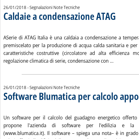
26/01/2018
- Segnalazioni Note Tecniche
Caldaie a condensazione ATAG
. Pubblicata venerdì 26 gennaio 2018 alle 11.48.
ASerie di ATAG Italia è una caldaia a condensazione a temper
premiscelato per la produzione di acqua calda sanitaria e per
caratteristiche costruttive (circolatore ad alta efficienza 
Leggi tutta 
regolazione climatica di serie, condensazione con ...
26/01/2018
- Segnalazioni Note Tecniche
Software Blumatica per calcolo appor
. Pubblicata venerdì 26 gennaio 2018 alle 11.48.
Un software per il calcolo del guadagno energetico offerto 
propone l'azienda di software per l'edilizia e la s
(www.blumatica.it). Il software – spiega una nota– è in grado 