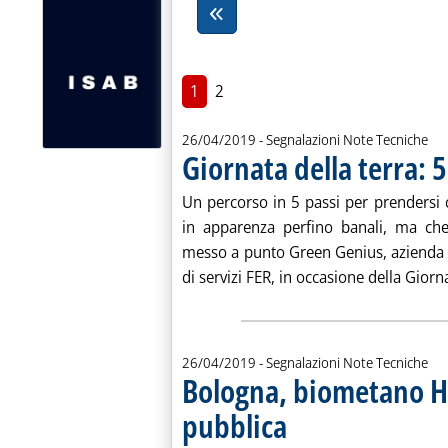
1
2
26/04/2019
- Segnalazioni Note Tecniche
Giornata della terra: 5 
. Pubblicata venerdì 26 aprile 2019 alle 11.47.
Un percorso in 5 passi per prendersi c
in apparenza perfino banali, ma ch
messo a punto Green Genius, azienda 
di servizi FER, in occasione della Giorna
26/04/2019
- Segnalazioni Note Tecniche
Bologna, biometano He
pubblica