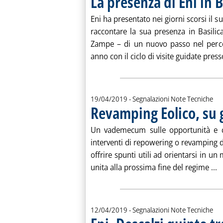
La presenza di Eni in B
. Pubblicata venerdì 19 aprile 2019 alle 13.36.
Eni ha presentato nei giorni scorsi il s
raccontare la sua presenza in Basilic
Zampe – di un nuovo passo nel percor
anno con il ciclo di visite guidate presso
19/04/2019
- Segnalazioni Note Tecniche
Revamping Eolico, su 
. Pubblicata venerdì 19 aprile 2019 alle 13.36.
Un vademecum sulle opportunità e crit
interventi di repowering o revamping de
offrire spunti utili ad orientarsi in un
L
unita alla prossima fine del regime ...
12/04/2019
- Segnalazioni Note Tecniche