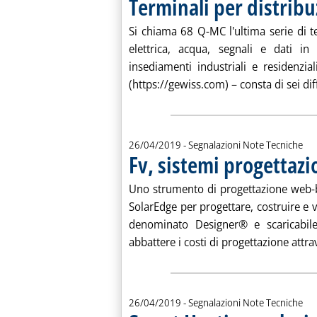
Terminali per distrib
. Pubblicata venerdì 26 aprile 2019 alle 11.45.
Si chiama 68 Q-MC l'ultima serie di t
elettrica, acqua, segnali e dati in
insediamenti industriali e residenzi
(https://gewiss.com) – consta di sei diff
26/04/2019
- Segnalazioni Note Tecniche
Fv, sistemi progettaz
. Pubblicata venerdì 26 aprile 2019 alle 11.45.
Uno strumento di progettazione web-b
SolarEdge per progettare, costruire e va
denominato Designer® e scaricabil
abbattere i costi di progettazione attrave
26/04/2019
- Segnalazioni Note Tecniche