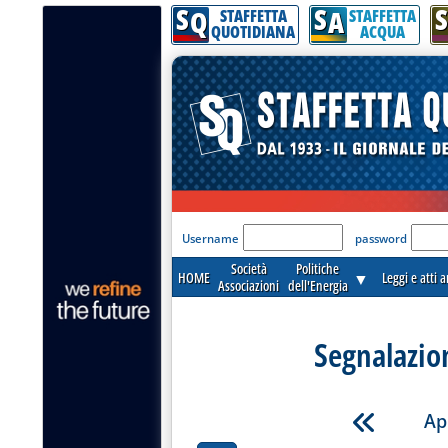
S
S
S
Q
A
STAFFETTA
STAFFETTA
QUOTIDIANA
ACQUA
'Modulo Login per acceder
Username
password
Società
Politiche
HOME
▼
Leggi e atti 
Associazioni
dell'Energia
Segnalazio
Ap