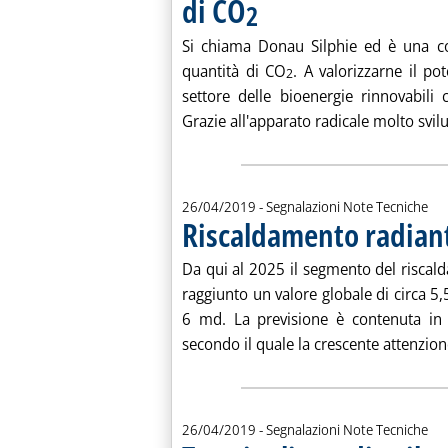
di CO
2
. Pubblicata venerdì 26 aprile 2019 alle 11.45.
Si chiama Donau Silphie ed è una col
quantità di CO
. A valorizzarne il pot
2
settore delle bioenergie rinnovabili
Grazie all'apparato radicale molto svilu
26/04/2019
- Segnalazioni Note Tecniche
Riscaldamento radiant
. Pubblicata venerdì 26 aprile 2019 alle 11.45.
Da qui al 2025 il segmento del risca
raggiunto un valore globale di circa 5,
6 md. La previsione è contenuta in 
secondo il quale la crescente attenzion
26/04/2019
- Segnalazioni Note Tecniche