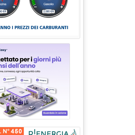
energia . '
dge . '