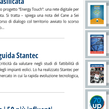
asilicata
uo progetto “Energy Touch”: una rete digitale per
ata. Si tratta – spiega una nota del Cane a Sei
so di dialogo col territorio avviato lo scorso
Leggi tutta la notizia: 'La presenza di Eni in Basilicata . '
...
guida Stantec
icità da valutare negli studi di fattibilità di
gli impianti eolici. Lo ha realizzato Stantec per
 mercato in cui la rapida evoluzione tecnologica,
eggi tutta la notizia: 'Revamping Eolico, su guida Stantec . '