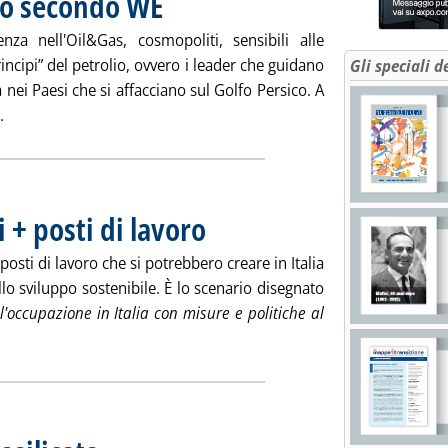
lio secondo WE
a nell'Oil&Gas, cosmopoliti, sensibili alle
incipi” del petrolio, ovvero i leader che guidano
Gli speciali d
nei Paesi che si affacciano sul Golfo Persico. A
Leggi tutta la notizia: 'I “principi” del petrolio secondo WE . '
.
 + posti di lavoro
posti di lavoro che si potrebbero creare in Italia
o sviluppo sostenibile. È lo scenario disegnato
l'occupazione in Italia con misure e politiche al
tutta la notizia: 'Con misure ambientali + posti di lavoro . '