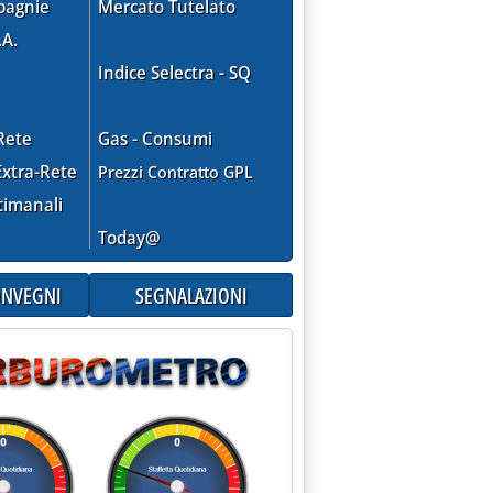
pagnie
Mercato Tutelato
.A.
Indice Selectra - SQ
ad alto assorbimento di CO2 . '
Rete
Gas - Consumi
xtra-Rete
Prezzi Contratto GPL
timanali
Today@
CONVEGNI
SEGNALAZIONI
ra:+7% al 2025 . '