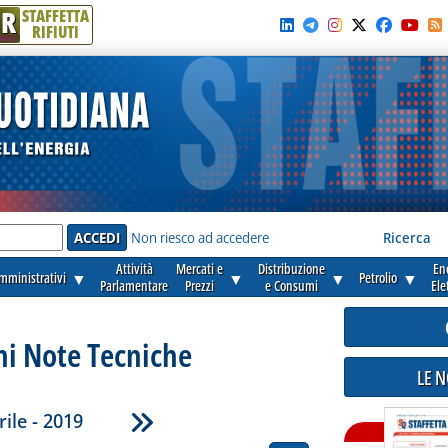
R
STAFFETTA
RIFIUTI
e'
Non riesco ad accedere
Ricerca
Attività
Mercati e
Distribuzione
En
amministrativi
▼
▼
▼
Petrolio
▼
Parlamentare
Prezzi
e Consumi
Ele
ni Note Tecniche
LE 
rile - 2019