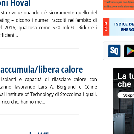
oni Hoval
oT sta rivoluzionando c'è sicuramente quello del
ting – dicono i numeri raccolti nell'ambito di
 nel 2016, qualcosa come 520 mld/€. Ridurre i
Leggi tutta la notizia: 'Smart Heating, soluzioni Hoval .
ficient...
 accumula/libera calore
. Pubblicata venerdì 26 aprile 2019 
solanti e capacità di rilasciare calore con
 stanno lavorando Lars A. Berglund e Céline
al Institute of Technology di Stoccolma i quali,
Leggi tutta la notizia: 'Dalla Svezia legn
 ricerche, hanno me...