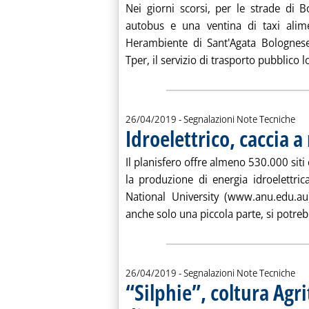
. Pubblicata venerdì 26 aprile 2019 alle 11.46.
Nei giorni scorsi, per le strade di 
autobus e una ventina di taxi alim
Herambiente di Sant'Agata Bolognese. 
Tper, il servizio di trasporto pubblico l
26/04/2019
- Segnalazioni Note Tecniche
Idroelettrico, caccia 
. Pubblicata venerdì 26 aprile 2019 alle 11.46.
Il planisfero offre almeno 530.000 siti
la produzione di energia idroelettrica
National University (www.anu.edu.au
anche solo una piccola parte, si potreb
26/04/2019
- Segnalazioni Note Tecniche
“Silphie”, coltura Agr