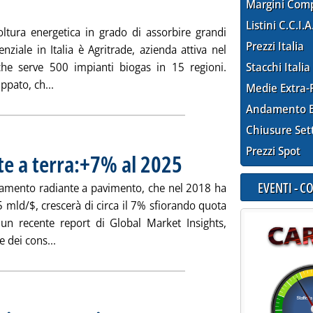
Margini Com
Listini C.C.I.A
tura energetica in grado di assorbire grandi
Prezzi Italia
enziale in Italia è Agritrade, azienda attiva nel
 che serve 500 impianti biogas in 15 regioni.
Stacchi Italia
Leggi tutta la notizia: '“Silphie”, coltura Agritrade 
ppato, ch...
Medie Extra-
Andamento E
Chiusure Set
Prezzi Spot
e a terra:+7% al 2025
EVENTI - 
ldamento radiante a pavimento, che nel 2018 ha
5 mld/$, crescerà di circa il 7% sfiorando quota
un recente report di Global Market Insights,
Leggi tutta la notizia: 'Riscaldamento radiante a ter
e dei cons...