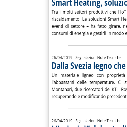
Smart Heating, soluzi
. Pubblicata venerdì 26 aprile 2019 alle 11.44.
Tra i molti settori produttivi che l'I
riscaldamento. Le soluzioni Smart Hea
eventi di settore – ha fatto girare,
consumi di energia e gestirli in modo ef
26/04/2019
- Segnalazioni Note Tecniche
Dalla Svezia legno che
Un materiale ligneo con proprietà i
l'abbassarsi delle temperature. Ci
Montanari, due ricercatori del KTH Roy
recuperando e modificando precedenti
26/04/2019
- Segnalazioni Note Tecniche