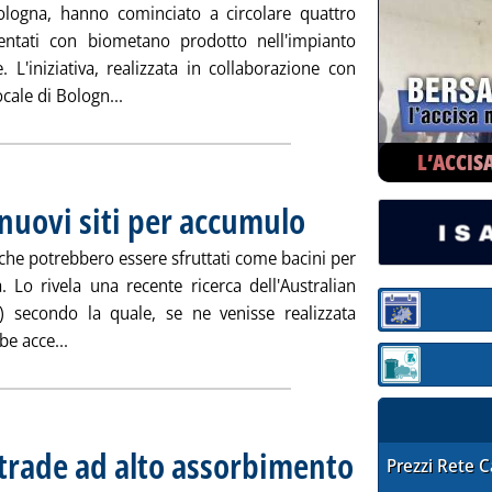
Bologna, hanno cominciato a circolare quattro
entati con biometano prodotto nell'impianto
L'iniziativa, realizzata in collaborazione con
Leggi tutta la notizia: 'Bologna, biometano Hera
ocale di Bologn...
L’ACCIS
a nuovi siti per accumulo
 che potrebbero essere sfruttati come bacini per
. Lo rivela una recente ricerca dell'Australian
) secondo la quale, se ne venisse realizzata
Sezione:
Leggi tutta la notizia: 'Idroelettrico, caccia a nuovi sit
be acce...
Sezione: quotaz
itrade ad alto assorbimento
STAFFETTA PRE
Prezzi Rete 