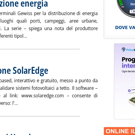
uzione energia
erminali Gewiss per la distribuzione di energia
 luoghi quali porti, campeggi, aree urbane,
ali. La serie – spiega una nota del produttore
Leggi tutta la notizia: 'Terminali per distribuzione 
erenti tipol...
ione SolarEdge
ased, interattivo e gratuito, messo a punto da
lidare sistemi fotovoltaici a tetto. Il software –
e al link: www.solaredge.com – consente di
Leggi tutta la notizia: 'Fv, sistemi progettazione SolarE
rso: l'...