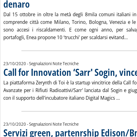
denaro
. Pubblicata venerdì 23 ottobre 2020 alle 11.9.
Dal 15 ottobre in oltre la metà degli 8mila comuni italiani in
comprende città come Milano, Torino, Bologna, Venezia e le
sono accesi i riscaldamenti. E come ogni anno, per salv
Legg
portafogli, Enea propone 10 ‘trucchi' per scaldarsi evitand...
23/10/2020
- Segnalazioni Note Tecniche
Call for Innovation ‘Sarr' Sogin, vinc
. Pubblicata venerdì 23 ottobre 2020 alle 11.8.
La piattaforma Zerynth di Toi è la startup vincitrice della Call f
Avanzate per i Rifiuti Radioattivi/Sarr' lanciata dal Sogin e giu
Leggi tu
con il supporto dell'incubatore italiano Digital Magics ...
23/10/2020
- Segnalazioni Note Tecniche
Servizi green, partenrship Edison/B