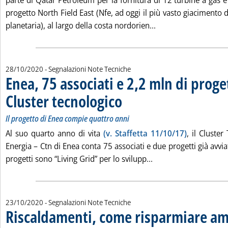
parte di Qatar Petroleum per la fornitura di 12 turbine a gas 
progetto North Field East (Nfe, ad oggi il più vasto giacimento d
Leggi tutta la notizi
planetaria), al largo della costa nordorien...
28/10/2020
- Segnalazioni Note Tecniche
Enea, 75 associati e 2,2 mln di proget
Cluster tecnologico
. Sottotitolo: Il progetto di Enea compie qua
. Pubblicata mercoledì 28 ottobre 2020 alle
Il progetto di Enea compie quattro anni
Al suo quarto anno di vita
(v. Staffetta 11/10/17)
, il Cluste
Energia – Ctn di Enea conta 75 associati e due progetti già avvia
Leggi tutta la notizi
progetti sono “Living Grid” per lo svilupp...
23/10/2020
- Segnalazioni Note Tecniche
Riscaldamenti, come risparmiare am