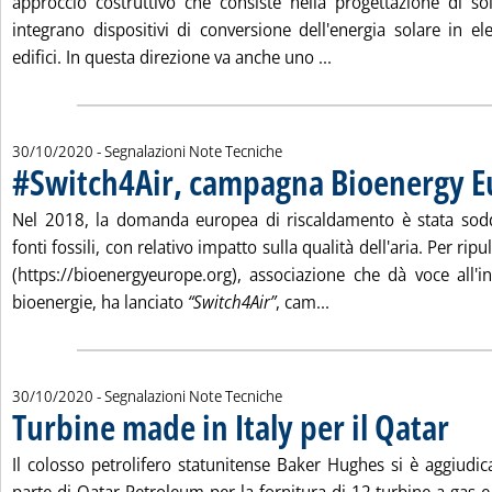
approccio costruttivo che consiste nella progettazione di so
integrano dispositivi di conversione dell'energia solare in elet
Leggi tutta la notizia
edifici. In questa direzione va anche uno ...
30/10/2020
- Segnalazioni Note Tecniche
#Switch4Air, campagna Bioenergy E
. Pubblicata venerdì 30 ottobre 2020 alle 10.18.
Nel 2018, la domanda europea di riscaldamento è stata sodd
fonti fossili, con relativo impatto sulla qualità dell'aria. Per rip
(https://bioenergyeurope.org), associazione che dà voce all'i
Leggi tutta la notiz
bioenergie, ha lanciato
“Switch4Air”
, cam...
30/10/2020
- Segnalazioni Note Tecniche
Turbine made in Italy per il Qatar
. Pubblicata venerdì 30 ottobre 2020 alle 10.18.
Il colosso petrolifero statunitense Baker Hughes si è aggiu