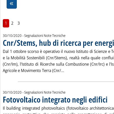
1
2
3
30/10/2020
- Segnalazioni Note Tecniche
Cnr/Stems, hub di ricerca per energi
. Pubblicata venerdì 30 ottobre 2020 alle 10.19.
Dal 1 ottobre scorso è operativo il nuovo Istituto di Scienze e T
e la Mobilità Sostenibili (Cnr/Stems), realtà nella quale conflui
(Cnr/Im), l'Istituto di Ricerche sulla Combustione (Cnr/Irc) e l'
Leggi tutta la notizia: 'Cnr/
Agricole e Movimento Terra (Cnr/...
30/10/2020
- Segnalazioni Note Tecniche
Fotovoltaico integrato negli edifici
. Pubblicata venerdì 30 ottobre 2020 alle 10.18.
Il building integrated photovoltaics (fotovoltaico architettoni