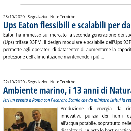
23/10/2020
- Segnalazioni Note Tecniche
Ups Eaton flessibili e scalabili per d
. Pubblicata venerdì 23 ottobre 2020 alle 11.5.
Eaton ha immesso sul mercato la seconda generazione dei suo
(Ups) trifase 93PM. Il design modulare e scalabile dell'Ups 93
permette agli operatori di datacenter di aumentarne la capacit
Leggi tutta la
protezione dell'alimentazione mantenendo i più ...
22/10/2020
- Segnalazioni Note Tecniche
Ambiente marino, i 13 anni di Natu
Ieri un evento a Roma con Pecoraro Scanio che da ministro istituì la re
Produzione di energia da rin
innovativi, pulizia dei fiumi dal
all'acqua potabile, soprattutto nell
dissalatrici. Queste le best practic