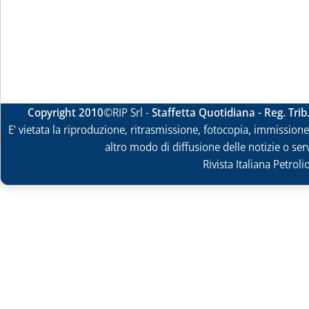
Copyright 2010
©RIP Srl -
Staffetta Quotidiana - Reg. Tri
E' vietata la riproduzione, ritrasmissione, fotocopia, immissione 
altro modo di diffusione delle notizie o ser
Rivista Italiana Petrol