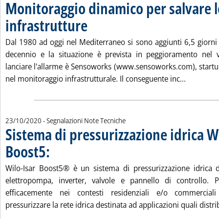
Monitoraggio dinamico per salvare l
infrastrutture
. Pubblicata venerdì 23 ottobre 2020 alle 11.6.
Dal 1980 ad oggi nel Mediterraneo si sono aggiunti 6,5 giorni
decennio e la situazione è prevista in peggioramento nel 
lanciare l'allarme è Sensoworks (www.sensoworks.com), startup 
Leggi tut
nel monitoraggio infrastrutturale. Il conseguente inc...
23/10/2020
- Segnalazioni Note Tecniche
Sistema di pressurizzazione idrica W
Boost5:
. Pubblicata venerdì 23 ottobre 2020 alle 11.6.
Wilo-Isar Boost5® è un sistema di pressurizzazione idrica 
elettropompa, inverter, valvole e pannello di controllo. 
efficacemente nei contesti residenziali e/o commercial
pressurizzare la rete idrica destinata ad applicazioni quali distrib