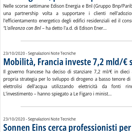
Nelle scorse settimane Edison Energia e Bnl (Gruppo Bnp/Par
una partnership volta a supportare i clienti nell'adozi
l'efficientamento energetico degli edifici residenziali ed il co
Leggi tutta 
“L'alleanza con Bnl
– ha detto l'a.d. di Edison Ener...
23/10/2020
- Segnalazioni Note Tecniche
Mobilità, Francia investe 7,2 mld/€ 
. Pubblicata venerdì 23 ottobre 2020 alle 11.7.
Il governo francese ha deciso di stanziare 7,2 ml/€ in dieci
propria strategia per lo sviluppo di drogeno a basso tenore di
elettrolisi dell'acqua utilizzando elettricità da fonti ri
Leggi tutt
L'investimento – hanno spiegato a Le Figaro i minist...
23/10/2020
- Segnalazioni Note Tecniche
Sonnen Eins cerca professionisti per 