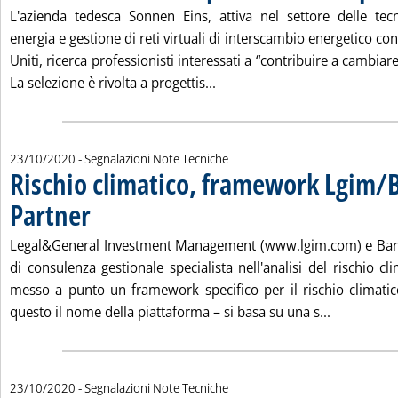
. Pubblicata venerdì 23 ottobre 2020 alle 11.7.
L'azienda tedesca Sonnen Eins, attiva nel settore delle te
energia e gestione di reti virtuali di interscambio energetico con f
Uniti, ricerca professionisti interessati a “contribuire a cambiare 
Leggi tutta la notizia: 'Sonne
La selezione è rivolta a progettis...
23/10/2020
- Segnalazioni Note Tecniche
Rischio climatico, framework Lgim/
Partner
. Pubblicata venerdì 23 ottobre 2020 alle 11.6.
Legal&General Investment Management (www.lgim.com) e Bari
di consulenza gestionale specialista nell'analisi del rischio cl
messo a punto un framework specifico per il rischio climati
Leggi tutt
questo il nome della piattaforma – si basa su una s...
23/10/2020
- Segnalazioni Note Tecniche