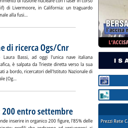
rimento di fusione nucleare con i laser in corso
Nif) di Livermoore, in California: un traguardo
Leggi tutta la notizia: 'Llnl: Fusione nucleare con 
ale alla fusi...
L’ACCIS
ne di ricerca Ogs/Cnr
. Pubblicata venerdì 27 agosto 2021 alle 9.
 Laura Bassi, ad oggi l'unica nave italiana
fica, è salpata da Trieste diretta verso la sua
ti a bordo, ricercatori dell'Istituto Nazionale di
Leggi tutta la notizia: 'Artico, partita missione di ricer
le (Og...
Sezione:
Sezione: quotaz
: 200 entro settembre
. Pubblicata venerdì 27 agosto 2021 alle
ende inserire in organico 200 figure, l'85% delle
STAFFETTA PRE
Prezzi Rete 