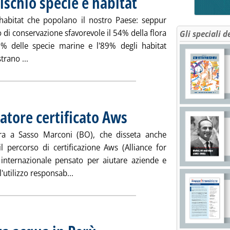
rischio specie e habitat
i habitat che popolano il nostro Paese: seppur
o di conservazione sfavorevole il 54% della flora
Gli speciali d
2% delle specie marine e l'89% degli habitat
Leggi tutta la notizia: 'Biodiversità, Ispra: a rischio spec
trano ...
atore certificato Aws
era a Sasso Marconi (BO), che disseta anche
 percorso di certificazione Aws (Alliance for
internazionale pensato per aiutare aziende e
Leggi tutta la notizia: 'Hera, primo potabili
'utilizzo responsab...