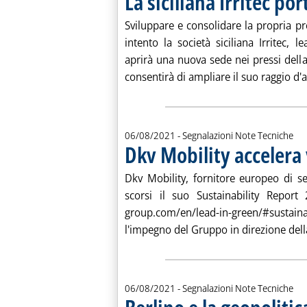
La siciliana Irritec po
. Pubblicata venerdì 06 agosto 2021 alle 10.17.
Sviluppare e consolidare la propria 
intento la società siciliana Irritec, l
aprirà una nuova sede nei pressi dell
consentirà di ampliare il suo raggio d'a
06/08/2021
- Segnalazioni Note Tecniche
Dkv Mobility accelera 
. Pubblicata venerdì 06 agosto 2021 alle 10.16.
Dkv Mobility, fornitore europeo di se
scorsi il suo Sustainability Report 
group.com/en/lead-in-green/#susta
l'impegno del Gruppo in direzione della
06/08/2021
- Segnalazioni Note Tecniche