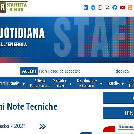
R
STAFFETTA
RIFIUTI
e'
Non riesco ad accedere
Ricerca
Attività
Mercati e
Distribuzione
En
amministrativi
▼
▼
▼
Petrolio
▼
Parlamentare
Prezzi
e Consumi
Ele
ni Note Tecniche
LE 
sto - 2021