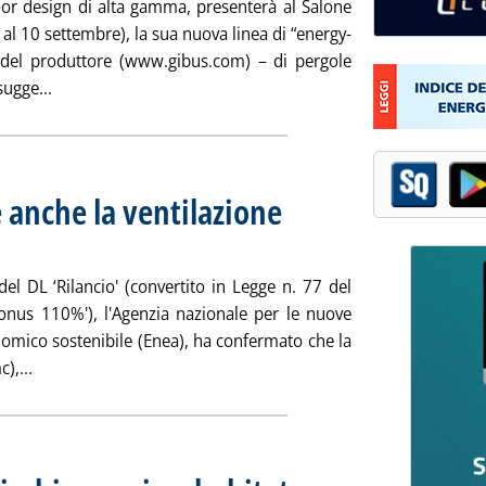
door design di alta gamma, presenterà al Salone
 al 10 settembre), la sua nuova linea di “energy-
a del produttore (www.gibus.com) – di pergole
Leggi tutta la notizia: 'Pergole fotovoltaiche Gibus'
sugge...
anche la ventilazione
o 2021 alle 9.45.
 del DL ‘Rilancio' (convertito in Legge n. 77 del
onus 110%'), l'Agenzia nazionale per le nuove
onomico sostenibile (Enea), ha confermato che la
Leggi tutta la notizia: 'Superbonus 110%, c'è anche la ven
),...
. Pubblicata venerdì 06 agosto 2021 al