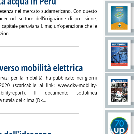
rta acqua in Perù
presenza nel mercato sudamericano. Con questo
eader nel settore dell'irrigazione di precisione,
a capitale peruviana Lima; un'operazione che le
Leggi tutta la notizia: 'La siciliana Irritec porta acqua in P
zion...
verso mobilità elettrica
rvizi per la mobilità, ha pubblicato nei giorni
2020 (scaricabile al link: www.dkv-mobility-
inabilityreport). Il documento sottolinea
Leggi tutta la notizia: 'Dkv Mobility accele
 tutela del clima (Dk...
. Pubblicata venerdì 06 agosto 2021 alle 10.16.