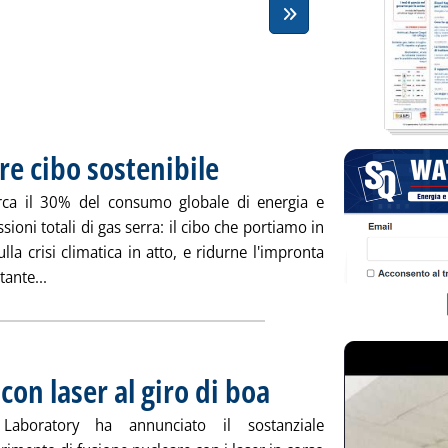
e cibo sostenibile
. Pubblicata venerdì 27 agosto 2021 alle 9.56.
irca il 30% del consumo globale di energia e
sioni totali di gas serra: il cibo che portiamo in
la crisi climatica in atto, e ridurne l'impronta
Leggi tutta la notizia: 'Geotermia per produrre cibo sost
ante...
con laser al giro di boa
. Pubblicata venerdì 27 agosto 2021 a
Laboratory ha annunciato il sostanziale