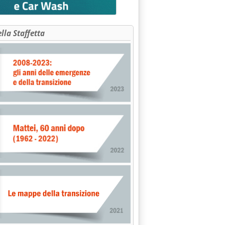
ella Staffetta
ie e habitat '
zzatore certificato Aws . '