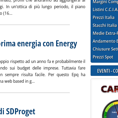
inato; profili che andranno ad aggiungersi ai
Margini Com
i. In un'ottica di più lungo periodo, il piano
Listini C.C.I.A
Leggi tutta la notizia: 'A2A ricerca personale: 200 entro
o (16...
Prezzi Italia
Stacchi Italia
Medie Extra-
prima energia con Energy
Andamento E
Chiusure Set
o 2021 alle 9.50.
Prezzi Spot
doppio rispetto ad un anno fa e probabilmente il
ndo sui budget delle imprese. Tuttavia fare
EVENTI - 
on sempre risulta facile. Per questo Epq ha
Leggi tutta la notizia: 'Risparmiare materia
a web based in g...
di SDProget
. Pubblicata venerdì 27 agosto 2021 alle 9.49.