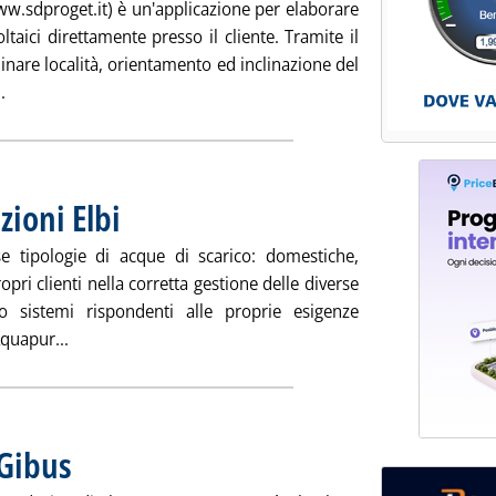
w.sdproget.it) è un'applicazione per elaborare
ltaici direttamente presso il cliente. Tramite il
minare località, orientamento ed inclinazione del
Leggi tutta la notizia: 'Spac EasySol Mobilec di SDProget'
.
zioni Elbi
. Pubblicata venerdì 27 agosto 2021 alle 9.49.
se tipologie di acque di scarico: domestiche,
opri clienti nella corretta gestione delle diverse
o sistemi rispondenti alle proprie esigenze
Leggi tutta la notizia: 'Reflui industriali, soluzioni Elbi'
Aquapur...
 Gibus
. Pubblicata venerdì 27 agosto 2021 alle 9.48.