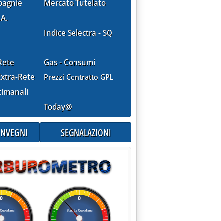
pagnie
Mercato Tutelato
.A.
 settembre'
Indice Selectra - SQ
Rete
Gas - Consumi
xtra-Rete
Prezzi Contratto GPL
timanali
Today@
CONVEGNI
SEGNALAZIONI
 prima energia con Energy Box di Epq'