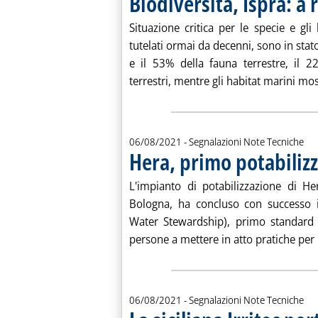
Biodiversità, Ispra: a 
Situazione critica per le specie e gl
tutelati ormai da decenni, sono in stat
e il 53% della fauna terrestre, il 2
terrestri, mentre gli habitat marini mos
06/08/2021
- Segnalazioni Note Tecniche
Hera, primo potabilizz
. Pubblicata venerdì 06 agosto 2021 alle 10.17.
L'impianto di potabilizzazione di H
Bologna, ha concluso con successo il
Water Stewardship), primo standard 
persone a mettere in atto pratiche per l
06/08/2021
- Segnalazioni Note Tecniche