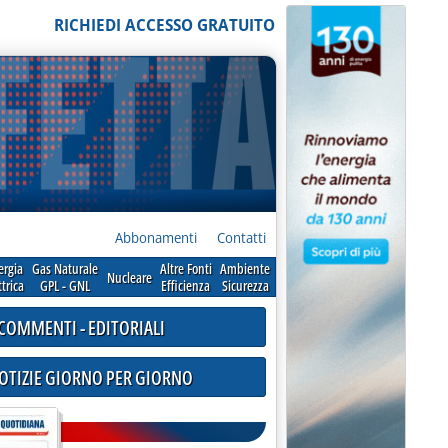
RICHIEDI ACCESSO GRATUITO
Abbonamenti
Contatti
ergia
Gas Naturale
Altre Fonti
Ambiente
Nucleare
ttrica
GPL - GNL
Efficienza
Sicurezza
COMMENTI - EDITORIALI
NOTIZIE GIORNO PER GIORNO