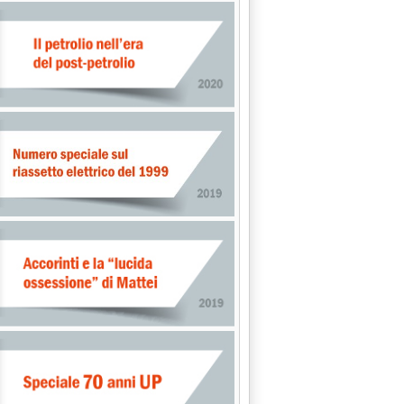
erù . '
ra verso mobilità elettrica . '