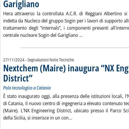
Garigliano
. Pubblicata giovedì 28 novembre 2024 alle 17.22.
Hera attraverso la controllata A.C.R. di Reggiani Albertino si
indetta da Nucleco del gruppo Sogin per i lavori di supporto alle
trattamento degli “internals”, i componenti presenti all'inter
Leggi tutta la notizia:
centrale nucleare Sogin del Garigliano ...
27/11/2024
- Segnalazioni Note Tecniche
Nextchem (Maire) inaugura “NX Eng
District”
. Sottotitolo: Polo tecnologico a Catania
. Pubblicata mercoledì 27 novembre 2024 alle 17.31.
Polo tecnologico a Catania
È stato inaugurato oggi, alla presenza delle istituzioni locali, l
di Catania, il nuovo centro di ingegneria a elevato contenuto 
(Maire). L'NX Engineering District, ubicato presso il Parco Sc
Leggi tutta la notizia: 'Nex
della Sicilia, si inserisce in un con...