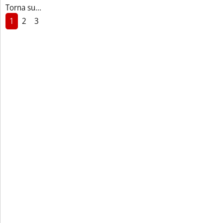
Torna su...
1
2
3