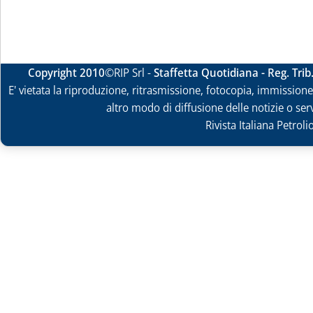
Copyright 2010
©RIP Srl -
Staffetta Quotidiana - Reg. Tri
E' vietata la riproduzione, ritrasmissione, fotocopia, immissione 
altro modo di diffusione delle notizie o ser
Rivista Italiana Petrol