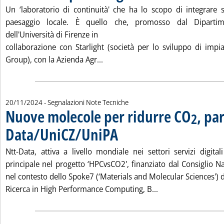
Un ‘laboratorio di continuità' che ha lo scopo di integrare si
paesaggio locale. È quello che, promosso dal Dipartime
dell'Università di Firenze in
collaborazione con Starlight (società per lo sviluppo di impi
Leggi tutta la notizia: 'Agrivoltaic
Group), con la Azienda Agr...
20/11/2024
- Segnalazioni Note Tecniche
Nuove molecole per ridurre CO
, pa
2
Data/UniCZ/UniPA
. Pubblicata mercoledì 20 novembre 2024 al
Ntt-Data, attiva a livello mondiale nei settori servizi digital
principale nel progetto ‘HPCvsCO2', finanziato dal Consiglio N
nel contesto dello Spoke7 (‘Materials and Molecular Sciences') 
Leggi tutta la not
Ricerca in High Performance Computing, B...