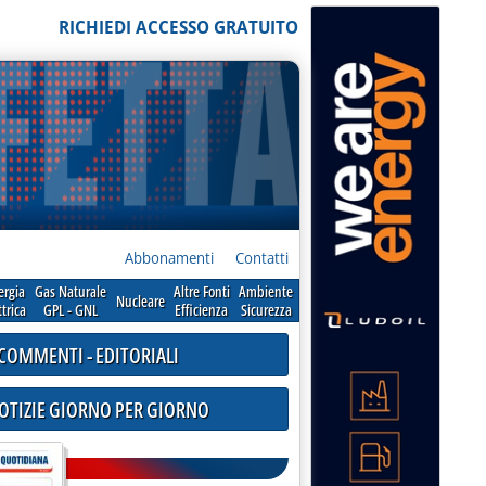
RICHIEDI ACCESSO GRATUITO
Abbonamenti
Contatti
ergia
Gas Naturale
Altre Fonti
Ambiente
Nucleare
ttrica
GPL - GNL
Efficienza
Sicurezza
COMMENTI - EDITORIALI
NOTIZIE GIORNO PER GIORNO