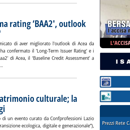
a rating ‘BAA2', outlook
'
. Pubblicata mercoledì 28 maggio 2025 alle 13.39.
L’ACCIS
icato di aver migliorato l'outlook di Acea da
, ha confermato il ‘Long-Term Issuer Rating' e i
Baa2' di Acea, il ‘Baseline Credit Assessment' a
Leggi tutta la notizia: 'Acea: Moody's conferma rating ‘BAA2', o
..
Sezione:
trimonio culturale; la
Sezione: quotaz
gi
. Pubblicata mercoledì 28 maggio 2025 alle 13.38.
o di un evento curato da Confprofessioni Lazio
STAFFETTA PRE
Prezzi Rete 
transizione ecologica, digitale e generazionale”),