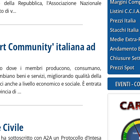
Margini Com
o della Repubblica, l'Associazione Nazionale
Leggi tutta la notizia: 'Ambiente, energia e patrimonio c
 di v...
Listini C.C.I.A
Prezzi Italia
Stacchi Italia
Medie Extra-
rt Community' italiana ad
Andamento E
ata martedì 27 maggio 2025 alle 14.56.
Chiusure Set
Prezzi Spot
tivo dove i membri producono, consumano,
biano beni e servizi, migliorando qualità della
EVENTI - 
ci anche a livello economico e sociale. È entrata
Leggi tutta la notizia: 'Enea testa prima ‘Smart Comm
ncia di ...
 Civile
. Pubblicata martedì 27 maggio 2025 alle 14.56.
e ha sottoscritto con A2A un Protocollo d'Intesa