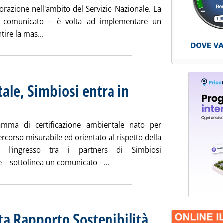
aborazione nell'ambito del Servizio Nazionale. La
un comunicato – è volta ad implementare un
Leggi tutta la notizia: 'Intesa A2A/Protezione Civil
ire la mas...
ale, Simbiosi entra in
blicata lunedì 26 maggio 2025 alle 16.59.
amma di certificazione ambientale nato per
corso misurabile ed orientato al rispetto della
 l'ingresso tra i partners di Simbiosi
Leggi tutta la notizia: 'Certific
 – sottolinea un comunicato –...
nta Rapporto Sostenibilità