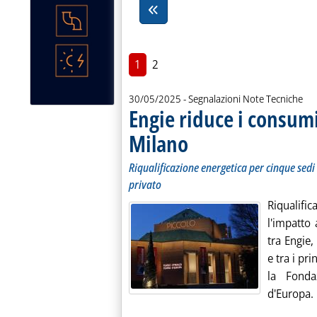
1
2
30/05/2025
- Segnalazioni Note Tecniche
Engie riduce i consumi
Milano
. Sottotitolo: Riqualificazione energet
. Pubblicata venerdì 30 maggio 2025 a
Riqualificazione energetica per cinque sed
privato
Riqualific
l'impatto 
tra Engie,
e tra i pri
la Fonda
d'Europa. .