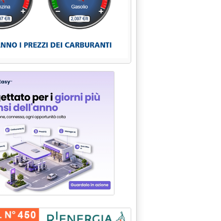
e'
azione ambientale, Simbiosi entra in ‘Zero Carbon Target' '