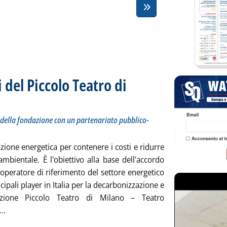
 del Piccolo Teatro di
ica per cinque sedi della fondazione con un partenariato pubblico-privato
lle 9.47.
i della fondazione con un partenariato pubblico-
azione energetica per contenere i costi e ridurre
ambientale. È l'obiettivo alla base dell'accordo
 operatore di riferimento del settore energetico
ncipali player in Italia per la decarbonizzazione e
zione Piccolo Teatro di Milano – Teatro
Leggi tutta la notizia: 'Engie riduce i consumi del Piccolo Teat
..