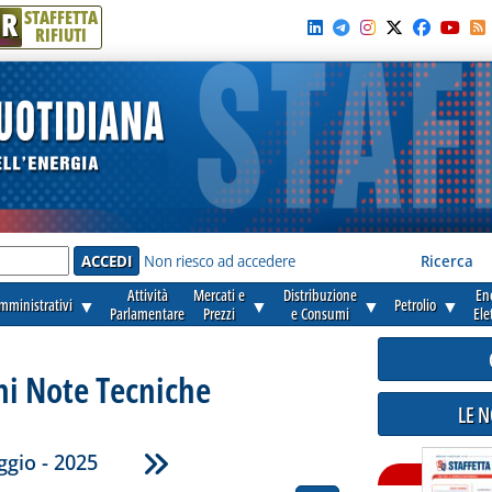
R
STAFFETTA
RIFIUTI
e'
Non riesco ad accedere
Ricerca
Attività
Mercati e
Distribuzione
En
amministrativi
▼
▼
▼
Petrolio
▼
Parlamentare
Prezzi
e Consumi
Ele
ni Note Tecniche
LE 
gio - 2025