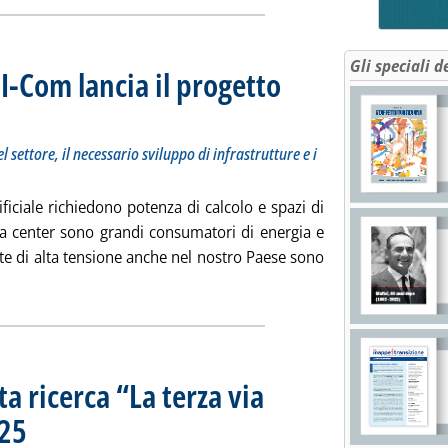
Gli speciali d
 I-Com lancia il progetto
ione del fabbisogno del settore, il necessario sviluppo di infrastrutture e i possibili interventi di
5 alle 12.38.
 settore, il necessario sviluppo di infrastrutture e i
tificiale richiedono potenza di calcolo e spazi di
ta center sono grandi consumatori di energia e
 rete di alta tensione anche nel nostro Paese sono
gi tutta la notizia: 'Energia e data center, I-Com lancia il prog
a ricerca “La terza via
025
. Pubblicata giovedì 22 maggio 2025 alle 10.15.