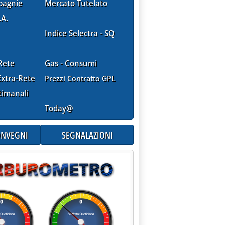
pagnie
Mercato Tutelato
ulturale; la visione degli archeologi'
.A.
Indice Selectra - SQ
Rete
Gas - Consumi
xtra-Rete
Prezzi Contratto GPL
timanali
Today@
CONVEGNI
SEGNALAZIONI
unity' italiana ad Anguillara Sabazia'