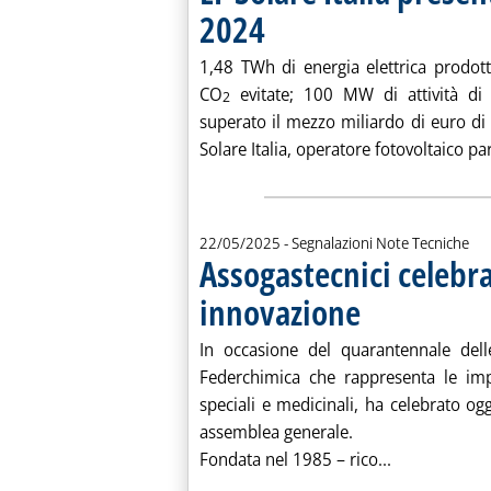
2024
. Pubblicata lunedì 26 maggio 2025 alle 16
1,48 TWh di energia elettrica prodott
CO
evitate; 100 MW di attività di 
2
superato il mezzo miliardo di euro di 
Solare Italia, operatore fotovoltaico par
22/05/2025
- Segnalazioni Note Tecniche
Assogastecnici celebra
innovazione
. Pubblicata giovedì 22 
In occasione del quarantennale delle
Federchimica che rappresenta le impre
speciali e medicinali, ha celebrato oggi
assemblea generale.
Leggi tutta l
Fondata nel 1985 – rico...