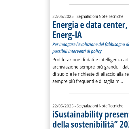
22/05/2025
- Segnalazioni Note Tecniche
Energia e data center,
Energ-IA
. Sottotitolo: Per indagare l'evoluz
. Pubblicata giovedì 22 maggio 202
Per indagare l'evoluzione del fabbisogno del
possibili interventi di policy
Proliferazione di dati e intelligenza ar
archiviazione sempre più grandi. I da
di suolo e le richieste di allaccio alla
Leg
sempre più frequenti e di taglia m...
22/05/2025
- Segnalazioni Note Tecniche
iSustainability present
della sostenibilità” 2