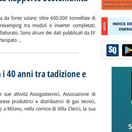
.59.
a da fonte solare; oltre 600.000 tonnellate di
revamping tra moduli e inverter completati;
fatturato. Sono alcuni dei dati pubblicati da EF
Leggi tutta la notizia: 'EF Solare Italia presenta Rap
tecipato ...
 i 40 anni tra tadizione e
maggio 2025 alle 16.36.
 sue attività Assogastecnici, Associazione di
se produttrici e distributrici di gas tecnici,
 a Milano, nella cornice di Villa Clerici, la sua
a notizia: 'Assogastecnici celebra i 40 anni tra tadizione e inno