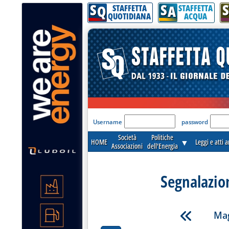
S
S
S
Q
A
STAFFETTA
STAFFETTA
QUOTIDIANA
ACQUA
'Modulo Login per acceder
Username
password
Società
Politiche
HOME
▼
Leggi e atti 
Associazioni
dell'Energia
Segnalazio
Mag