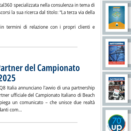
ital360 specializzata nella consulenza in tema di
corsi la sua ricerca dal titolo: “La terza via della
in termini di relazione con i propri clienti e
iSustainability presenta ricerca “La terza via della sostenibilità”
 Partner del Campionato
 2025
. Pubblicata lunedì 19 maggio 2025 alle 21.4.
 Q8 Italia annunciano l'avvio di una partnership
rtner ufficiale del Campionato Italiano di Beach
piega un comunicato – che unisce due realtà
Leggi tutta la notizia: 'Q8 Italia è Title Main Partn
anti com...