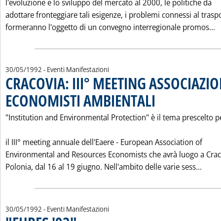
l'evoluzione e lo sviluppo del mercato al 2000, le politiche da
adottare fronteggiare tali esigenze, i problemi connessi al trasp
L
formeranno l'oggetto di un convegno interregionale promos...
30/05/1992
- Eventi Manifestazioni
CRACOVIA: III° MEETING ASSOCIAZI
ECONOMISTI AMBIENTALI
. Pubblicata sabato 30 magg
"Institution and Environmental Protection" è il tema prescelto p
il III° meeting annuale dell'Eaere - European Association of
Environmental and Resources Economists che avrà luogo a Craco
Leggi
Polonia, dal 16 al 19 giugno. Nell'ambito delle varie sess...
30/05/1992
- Eventi Manifestazioni
. Pubblicata sabato 30 maggio 1992 alle 0.0.