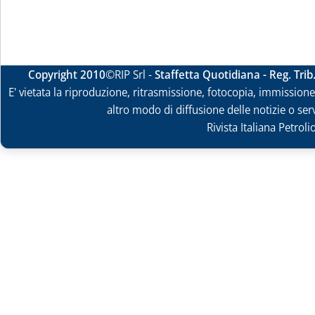
Copyright 2010
©RIP Srl -
Staffetta Quotidiana - Reg. Tri
E' vietata la riproduzione, ritrasmissione, fotocopia, immissione 
altro modo di diffusione delle notizie o ser
Rivista Italiana Petrol