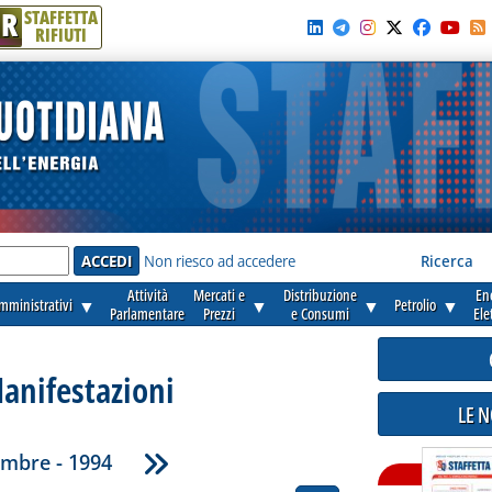
R
STAFFETTA
RIFIUTI
e'
Non riesco ad accedere
Ricerca
Attività
Mercati e
Distribuzione
En
amministrativi
▼
▼
▼
Petrolio
▼
Parlamentare
Prezzi
e Consumi
Ele
anifestazioni
LE 
mbre - 1994