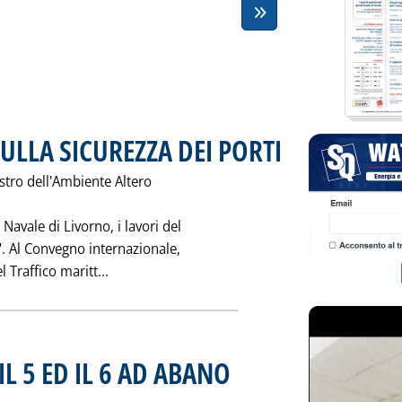
ULLA SICUREZZA DEI PORTI
. Pubblicata sabato 26 nove
stro dell'Ambiente Altero
Navale di Livorno, i lavori del
. Al Convegno internazionale,
Leggi tutta la notizia: 'MEETING A LIVORNO 
 Traffico maritt...
L 5 ED IL 6 AD ABANO
lle 0.0.