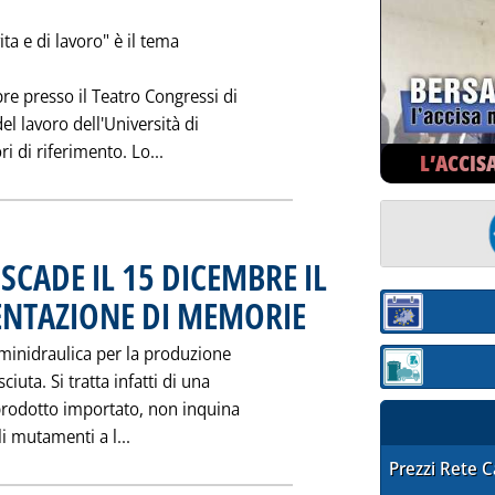
ta e di lavoro" è il tema
re presso il Teatro Congressi di
el lavoro dell'Università di
Leggi tutta la notizia: 'BENZENE: CONVE
ri di riferimento. Lo...
L’ACCIS
SCADE IL 15 DICEMBRE IL
ENTAZIONE DI MEMORIE
. Pubblicata sabato 26 novembre 199
Sezione:
minidraulica per la produzione
Sezione: quotaz
uta. Si tratta infatti di una
 prodotto importato, non inquina
Leggi tutta la notizia: '"HIDROENERGIA '95
li mutamenti a l...
STAFFETTA PRE
Prezzi Rete 