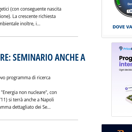
rgetici (con conseguente nascita
ione). La crescente richiesta
Leggi tutta la notizia: 'NUOVE POLITIC
ientale inoltre, i...
RE: SEMINARIO ANCHE A
 alle 0.0.
ovo programma di ricerca
 "Energia non nucleare", con
11) si terrà anche a Napoli
Leggi tutta la notizia: 'ENERGIA N
mma dettagliato dei Se...