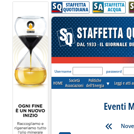
S
S
S
Q
A
STAFFETTA
STAFFETTA
QUOTIDIANA
ACQUA
'Modulo Login per acceder
Username
password
Società
Politiche
HOME
▼
Leggi e atti 
Associazioni
dell'Energia
Eventi M
Nove