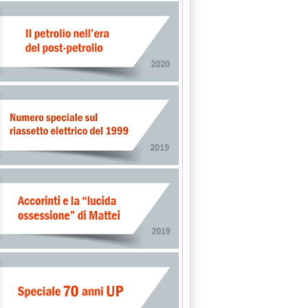
LITICHE STRUMENTALI: GIORNATA DI STUDIO A S.DONATO MILANE
e 0.0.
 PARLATO A MILANO'