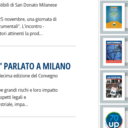
tibili di San Donato Milanese
25 novembre, una giornata di
rumentali". L'incontro -
Leggi tutta la notizia: 'TECNICHE ANA
ori attinenti la prod...
E' PARLATO A MILANO
. Pubblicata sabato 19 novembre 1994 all
 decima edizione del Convegno
ve grandi rischi e loro impatto
spetti legali e
Leggi tutta la notizia: 'GRANDI RISCHI: SE N'E'
striale, impa...