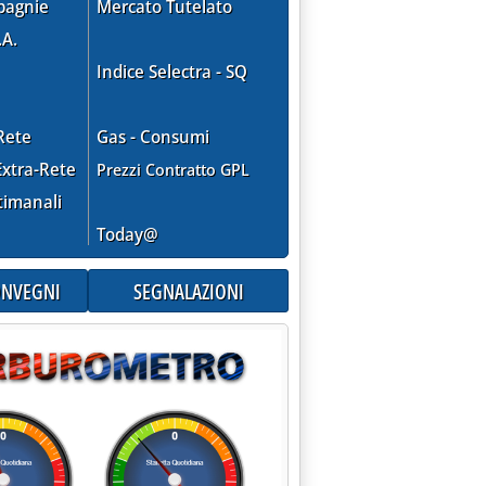
pagnie
Mercato Tutelato
.A.
Indice Selectra - SQ
Rete
Gas - Consumi
xtra-Rete
Prezzi Contratto GPL
timanali
Today@
CONVEGNI
SEGNALAZIONI