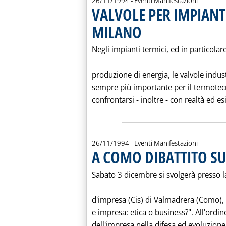
26/11/1994
- Eventi Manifestazioni
VALVOLE PER IMPIANT
MILANO
. Pubblicata sabato 26 novembre 19
Negli impianti termici, ed in particolare
produzione di energia, le valvole indu
sempre più importante per il termotecni
confrontarsi - inoltre - con realtà ed es
26/11/1994
- Eventi Manifestazioni
A COMO DIBATTITO SU
Sabato 3 dicembre si svolgerà presso l
d'impresa (Cis) di Valmadrera (Como), 
e impresa: etica o business?". All'ordin
dell'impresa nella difesa ed evoluzione 