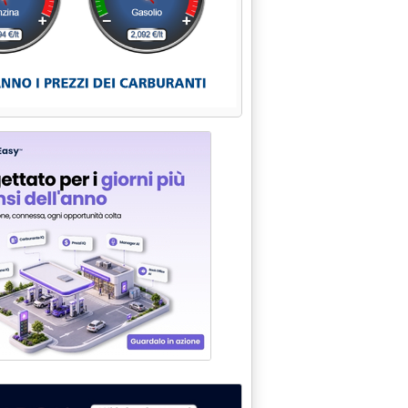
HE ENERGETICHE PER L'EUROPA CONVEGNO INTERNAZIONALE A 
ON NUCLEARE: SEMINARIO ANCHE A NAPOLI'