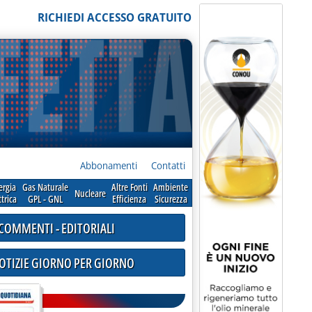
RICHIEDI ACCESSO GRATUITO
Abbonamenti
Contatti
ergia
Gas Naturale
Altre Fonti
Ambiente
Nucleare
ttrica
GPL - GNL
Efficienza
Sicurezza
COMMENTI - EDITORIALI
NOTIZIE GIORNO PER GIORNO