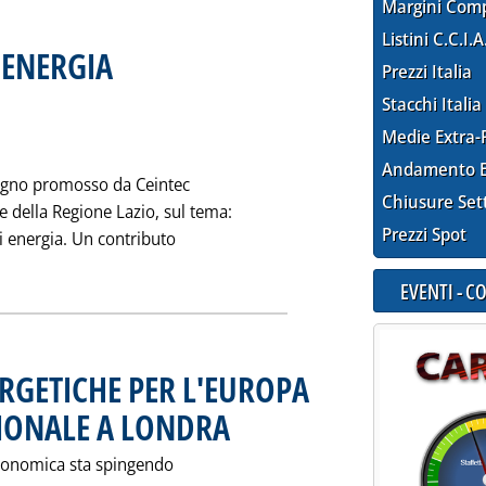
Margini Com
Listini C.C.I.A
I ENERGIA
. Pubblicata sabato 26 novembre 1994 alle 0.0.
Prezzi Italia
Stacchi Italia
Medie Extra-
Andamento E
vegno promosso da Ceintec
Chiusure Set
e della Regione Lazio, sul tema:
Prezzi Spot
 di energia. Un contributo
 notizia: 'DA RIFIUTI A FONTE DI ENERGIA'
EVENTI - 
RGETICHE PER L'EUROPA
IONALE A LONDRA
. Pubblicata sabato 26 novembre 1994 alle 0.0.
 economica sta spingendo