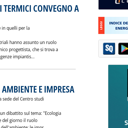
I TERMICI CONVEGNO A
94 alle 0.0.
 in quelli per la
striali hanno assunto un ruolo
co progettista, che si trova a
Leggi tutta la notizia: 'VALVOLE PER IMPI
igenze impiantis...
 AMBIENTE E IMPRESA
. Pubblicata sabato 26 novembre 1994 a
a sede del Centro studi
un dibattito sul tema: "Ecologia
e del giorno il ruolo
Leggi tutta la notizia: 'A COMO DIBAT
dell'ambiente; le impr...