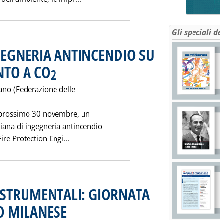
Gli speciali d
GEGNERIA ANTINCENDIO SU
NTO A CO
. Pubblicata sabato 26 novembre 1994 alle 0.0.
2
ilano (Federazione delle
il prossimo 30 novembre, un
liana di ingegneria antincendio
Leggi tutta la notizia: 'CORSO SCUOLA 
Fire Protection Engi...
 STRUMENTALI: GIORNATA
O MILANESE
. Pubblicata mercoledì 23 novembre 1994 alle 0.0.