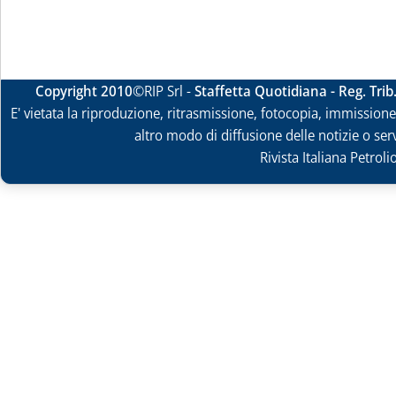
Copyright 2010
©RIP Srl -
Staffetta Quotidiana - Reg. Tri
E' vietata la riproduzione, ritrasmissione, fotocopia, immissione 
altro modo di diffusione delle notizie o ser
Rivista Italiana Petrol