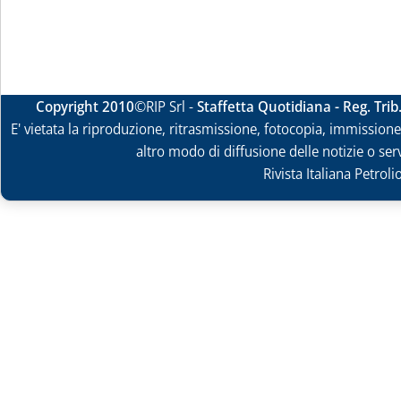
Copyright 2010
©RIP Srl -
Staffetta Quotidiana - Reg. Tri
E' vietata la riproduzione, ritrasmissione, fotocopia, immissione 
altro modo di diffusione delle notizie o ser
Rivista Italiana Petrol