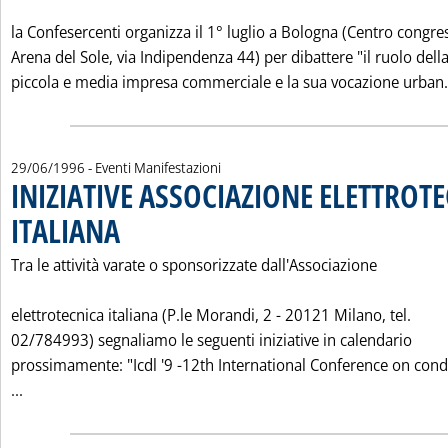
la Confesercenti organizza il 1° luglio a Bologna (Centro congres
Arena del Sole, via Indipendenza 44) per dibattere "il ruolo dell
piccola e media impresa commerciale e la sua vocazione urban.
29/06/1996
- Eventi Manifestazioni
INIZIATIVE ASSOCIAZIONE ELETTROT
ITALIANA
. Pubblicata sabato 29 giugno 1996 alle 0.0.
Tra le attività varate o sponsorizzate dall'Associazione
elettrotecnica italiana (P.le Morandi, 2 - 20121 Milano, tel.
02/784993) segnaliamo le seguenti iniziative in calendario
prossimamente: "Icdl '9 -12th International Conference on con
Leggi tutta la notizia: 'INIZIATIVE ASSOCIAZIONE ELETTRO
...