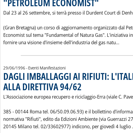
"PETROLEUM ECONOMIST"
Dal 23 al 26 settembre, si terrà presso il Durdent Court di De
(Gran Bretagna) un corso di aggiornamento organizzato dal Pe
Economist sul tema "Fundamental of Natura Gas". L'iniziativa i
Leggi
fornire una visione d'insieme dell'industria del gas natu...
29/06/1996
- Eventi Manifestazioni
DAGLI IMBALLAGGI AI RIFIUTI: L'ITA
ALLA DIRETTIVA 94/62
. Pubblicata sabato 29 giugno 1996 a
L'Associazione europea recupero e riciclaggio-Erra (viale C. Pav
385 - 00144 Roma tel. 06/50.09.06.93) e il bollettino d'inform
normativa "Rifiuti", edito da Edizioni Ambiente (via Guerrazzi 27
20145 Milano tel. 02/33602977) indicono, per giovedì 4 luglio .