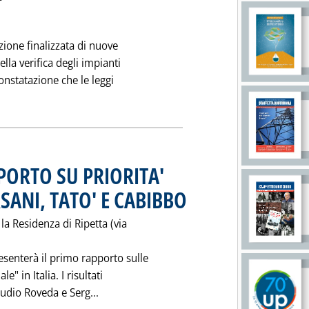
zione finalizzata di nuove
la verifica degli impianti
constatazione che le leggi
APPROCCIO DI ASSOENERGIA PER LA FORMAZIONE PROFESSIONAL
ORTO SU PRIORITA'
SANI, TATO' E CABIBBO
. Pubblicata martedì 21 gennaio 1997 
a Residenza di Ripetta (via
esenterà il primo rapporto sulle
e" in Italia. I risultati
Leggi tutta la notizia: 'DOMANI A ROMA
audio Roveda e Serg...