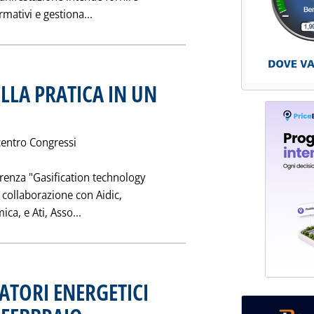
Leggi tutta la notizia: 'I RIFIUTI DA COSTO
mativi e gestiona...
LLA PRATICA IN UN
. Pubblicata sabato 25 gennaio 1997 alle 0.0.
 centro Congressi
erenza "Gasification technology
n collaborazione con Aidic,
Leggi tutta la notizia: 'LA GASSIFICAZIONE
ca, e Ati, Asso...
ATORI ENERGETICI
. Pubblicata sabato 25 gennaio 1997 alle 0.0.