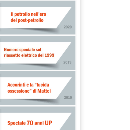
E FINALIZZATA'
alle 0.0.
 RAPPORTO SU PRIORITA' RICERCA PRESENTI BERSANI, TATO' E 