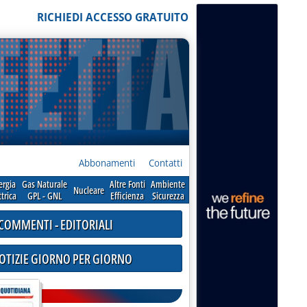
RICHIEDI ACCESSO GRATUITO
Abbonamenti
Contatti
ergia
Gas Naturale
Altre Fonti
Ambiente
Nucleare
ttrica
GPL - GNL
Efficienza
Sicurezza
COMMENTI - EDITORIALI
NOTIZIE GIORNO PER GIORNO