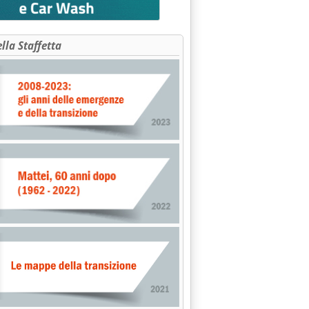
ella Staffetta
EI IN ENERGIA E AMBIENTE: ISCRIZIONI ENTRO IL 15/3'
.0.