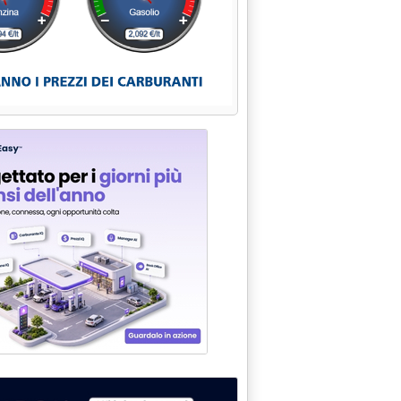
 A RISORSA SE NE DISCUTE A ROMA IL 6-7 FEBBRAIO...'
 NELLA PRATICA IN UN CONVEGNO A MILANO'