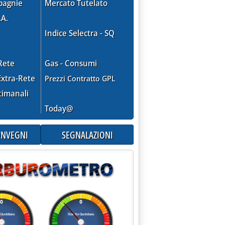
pagnie
Mercato Tutelato
.A.
Indice Selectra - SQ
Rete
Gas - Consumi
xtra-Rete
Prezzi Contratto GPL
 SALISBURGO'
timanali
Today@
CONVEGNI
SEGNALAZIONI