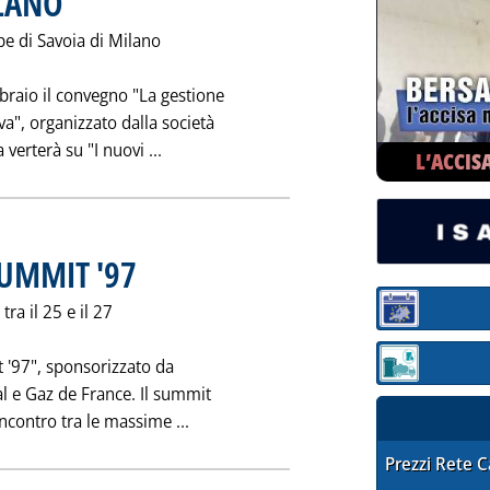
ILANO
ipe di Savoia di Milano
bbraio il convegno "La gestione
iva", organizzato dalla società
Leggi tutta la notizia: '...E DAL 17 AL 19 
verterà su "I nuovi ...
L’ACCIS
SUMMIT '97
. Pubblicata sabato 25 gennaio 1997 alle 0.0.
tra il 25 e il 27
Sezione:
t '97", sponsorizzato da
Sezione: quotaz
 e Gaz de France. Il summit
Leggi tutta la notizia: 'PAKISTAN OIL
contro tra le massime ...
STAFFETTA PRE
Prezzi Rete 