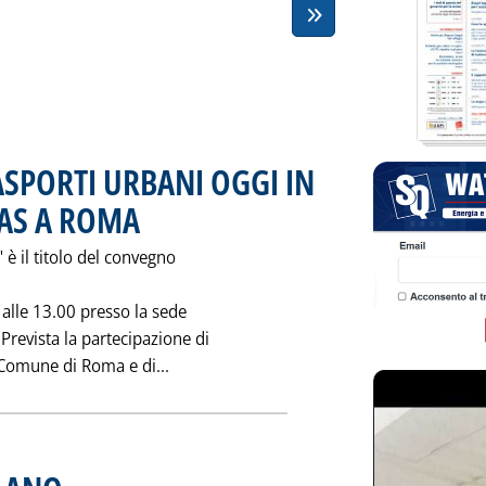
ASPORTI URBANI OGGI IN
AS A ROMA
. Pubblicata mercoledì 29 gennaio 1997 alle 0.0.
 è il titolo del convegno
 alle 13.00 presso la sede
 Prevista la partecipazione di
Leggi tutta la notizia: 'L'USO DEL G
, Comune di Roma e di...
. Pubblicata sabato 25 gennaio 1997 alle 0.0.