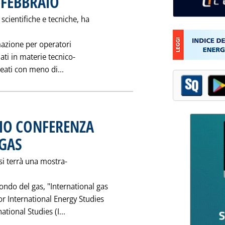
 FEBBRAIO
scientifiche e tecniche, ha
rmazione per operatori
ati in materie tecnico-
Leggi tutta la notizia: 'CORSO FAST PER 
eati con meno di...
AIO CONFERENZA
 GAS
. Pubblicata sabato 25 gennaio 1997 alle 0.0.
 si terrà una mostra-
ndo del gas, "International gas
for International Energy Studies
Leggi tutta la notizia: 'IN IRAN 16-17 F
national Studies (I...