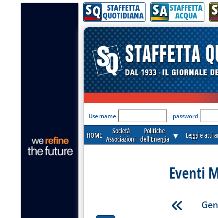
S
S
S
Q
A
STAFFETTA
STAFFETTA
QUOTIDIANA
ACQUA
'Modulo Login per acceder
Username
password
Società
Politiche
HOME
▼
Leggi e atti 
Associazioni
dell'Energia
Eventi M
Gen