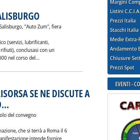
Margini Com
Listini C.C.I.A
SALISBURGO
. Pubblicata sabato 25 gennaio 1997 alle 0.0.
Prezzi Italia
Salisburgo, "Auto Zum", fiera
Stacchi Italia
Medie Extra-
o (servizi, lubrificanti,
Andamento E
rifiuti), conclusasi con un
Leggi tutta la notizia: 'FIERA SULL'AUTO DI
000 nel corso del...
Chiusure Set
Prezzi Spot
EVENTI - 
RISORSA SE NE DISCUTE A
...
. Pubblicata sabato 25 gennaio 1997 alle 0.0.
itolo del convegno
azione, che si terrà a Roma il 6
anifestazione intende fornire