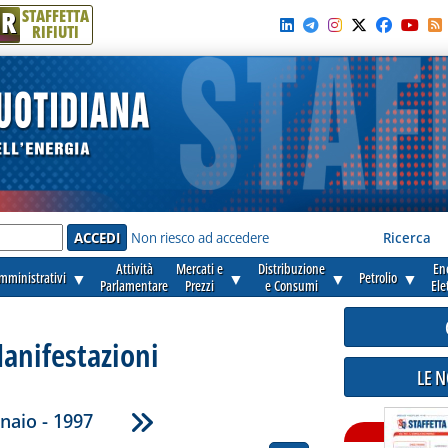
R
STAFFETTA
RIFIUTI
e'
Non riesco ad accedere
Ricerca
Attività
Mercati e
Distribuzione
En
amministrativi
▼
▼
▼
Petrolio
▼
Parlamentare
Prezzi
e Consumi
Ele
anifestazioni
LE 
naio - 1997