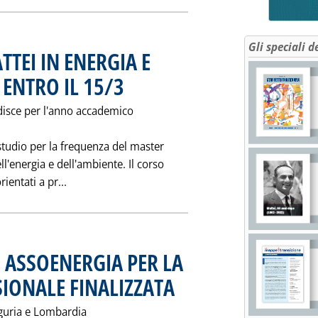
Gli speciali d
TEI IN ENERGIA E
 ENTRO IL 15/3
. Pubblicata sabato 25 gennaio 1997 alle 0.0.
disce per l'anno accademico
tudio per la frequenza del master
energia e dell'ambiente. Il corso
Leggi tutta la notizia: 'MASTER SCUOLA E. MATT
rientati a pr...
 ASSOENERGIA PER LA
IONALE FINALIZZATA
. Pubblicata sabato 25 gennaio 1997 alle 0
iguria e Lombardia