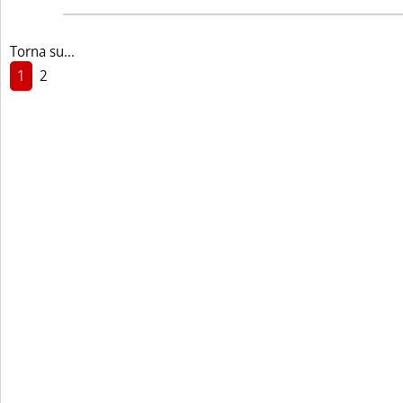
Torna su...
1
2