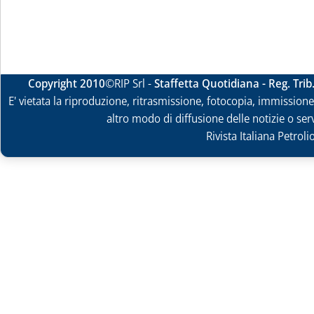
Copyright 2010
©RIP Srl -
Staffetta Quotidiana - Reg. Tri
E' vietata la riproduzione, ritrasmissione, fotocopia, immissione 
altro modo di diffusione delle notizie o ser
Rivista Italiana Petrol