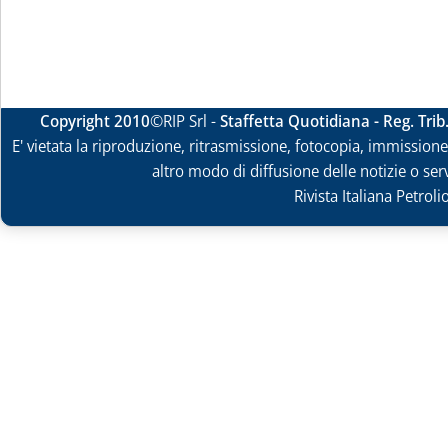
Copyright 2010
©RIP Srl -
Staffetta Quotidiana - Reg. Tri
E' vietata la riproduzione, ritrasmissione, fotocopia, immissione 
altro modo di diffusione delle notizie o ser
Rivista Italiana Petrol