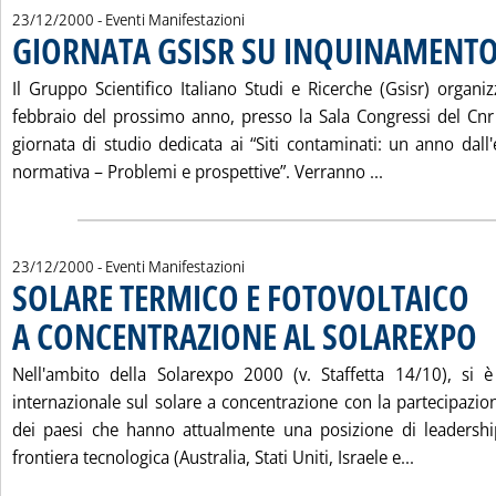
23/12/2000
- Eventi Manifestazioni
GIORNATA GSISR SU INQUINAMENT
Il Gruppo Scientifico Italiano Studi e Ricerche (Gsisr) organi
febbraio del prossimo anno, presso la Sala Congressi del Cn
giornata di studio dedicata ai “Siti contaminati: un anno dall'
Leggi tutta l
normativa – Problemi e prospettive”. Verranno ...
23/12/2000
- Eventi Manifestazioni
SOLARE TERMICO E FOTOVOLTAICO
A CONCENTRAZIONE AL SOLAREXPO
. Pubblicata sabato 23 dicembre 2000 alle 16.5.
Nell'ambito della Solarexpo 2000 (v. Staffetta 14/10), si 
internazionale sul solare a concentrazione con la partecipazio
dei paesi che hanno attualmente una posizione di leadersh
Leggi tut
frontiera tecnologica (Australia, Stati Uniti, Israele e...