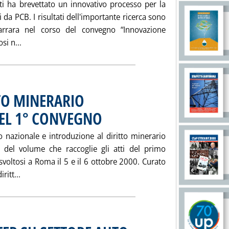
ati ha brevettato un innovativo processo per la
 da PCB. I risultati dell'importante ricerca sono
Carrara nel corso del convegno “Innovazione
Leggi tutta la notizia: 'CONSORZIO OLI USATI BREVE
si n...
TO MINERARIO
 DEL 1° CONVEGNO
. Pubblicata sabato 20 ottobre 2001 alle 16.25.
o nazionale e introduzione al diritto minerario
 del volume che raccoglie gli atti del primo
svoltosi a Roma il 5 e il 6 ottobre 2000. Curato
Leggi tutta la notizia: 'IDROCARBURI E DIRITTO MINER
ritt...
. Pubblicata sabato 20 ottobre 2001 alle 