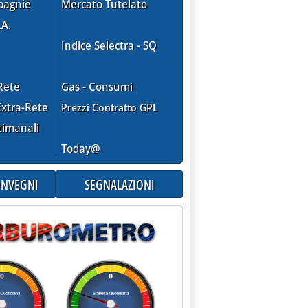
pagnie
Mercato Tutelato
.A.
7.
Indice Selectra - SQ
Rete
Gas - Consumi
RE E DICEMBRE'
xtra-Rete
Prezzi Contratto GPL
timanali
Today@
CONVEGNI
SEGNALAZIONI
E ALL'ESTERO'