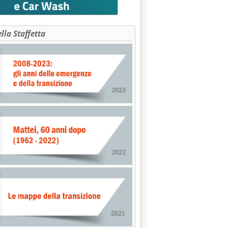
IMPIANTI DEPURAZIONE'
ella Staffetta
le 16.27.
”'
16.26.