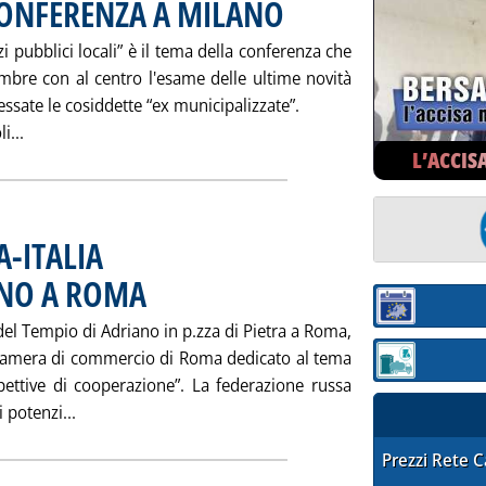
CONFERENZA A MILANO
. Pubblicata sabato 27 ottobre 2001 all
i pubblici locali” è il tema della conferenza che
mbre con al centro l'esame delle ultime novità
ssate le cosiddette “ex municipalizzate”.
Leggi tutta la notizia: 'TRASFORMAZIONE SERVIZI PUBBLI
i...
L’ACCIS
-ITALIA
GNO A ROMA
. Pubblicata sabato 27 ottobre 2001 alle 15.37.
Sezione:
 del Tempio di Adriano in p.zza di Pietra a Roma,
Camera di commercio di Roma dedicato al tema
Sezione: quotaz
ettive di cooperazione”. La federazione russa
Leggi tutta la notizia: 'COOPERAZIONE RUSSIA-ITA
 potenzi...
STAFFETTA PRE
Prezzi Rete 