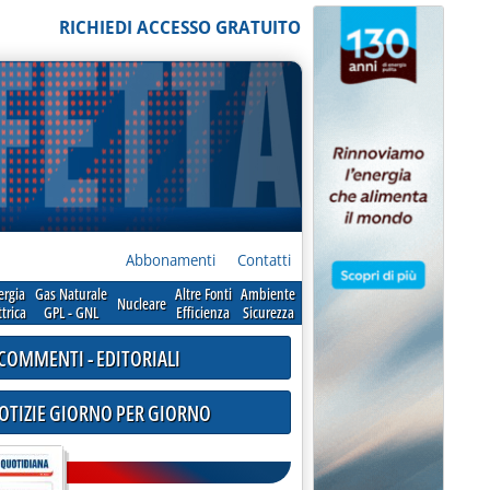
RICHIEDI ACCESSO GRATUITO
Abbonamenti
Contatti
ergia
Gas Naturale
Altre Fonti
Ambiente
Nucleare
ttrica
GPL - GNL
Efficienza
Sicurezza
COMMENTI - EDITORIALI
NOTIZIE GIORNO PER GIORNO