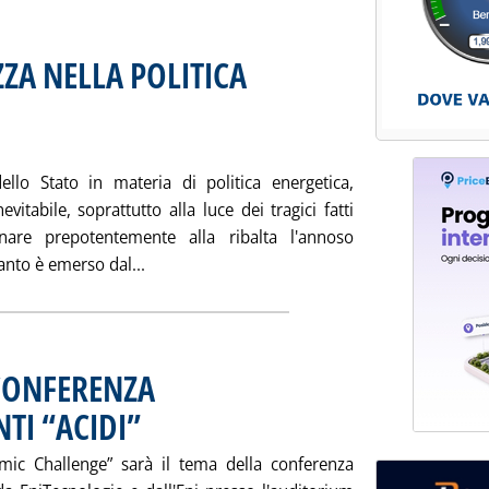
ZZA NELLA POLITICA
 Aiee-ISGeo
tobre 2001 alle 15.35.
llo Stato in materia di politica energetica,
itabile, soprattutto alla luce dei tragici fatti
nare prepotentemente alla ribalta l'annoso
Leggi tutta la notizia: 'LO STATO E LA SI
nto è emerso dal...
 CONFERENZA
NTI “ACIDI”
. Pubblicata sabato 20 ottobre 2001 alle 16.28.
ic Challenge” sarà il tema della conferenza