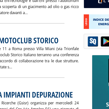
a EniTecnologie e dall'Eni presso l'auditorium
 scoperta di un giacimento ad olio o gas ricco
Leggi tutta la notizia: 'ENITECNOLOGIE: IL 5
atore davanti a...
MOTOCLUB STORICO
. Pubblicata sabato 20 ottobre 2001 alle 16
 11 a Roma presso Villa Miani (via Trionfale
otoclub Storico Italiano terranno una conferenza
'accordo di collaborazione tra le due strutture.
Leggi tutta la notizia: 'ACCORDO ESSO-AUTOMOTOCLU
ate s...
A IMPIANTI DEPURAZIONE
. Pubblicata sabato 20 ottobre 
 e Ricerche (Gsisr) organizza per mercoledì 24