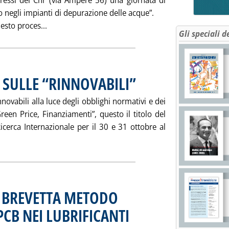
ressi del Cnr (via Ampère 56) una giornata di
o negli impianti di depurazione delle acque”.
Leggi tutta la notizia: 'RECUPERO ENERGIA DA 
esto proces...
Gli speciali d
SULLE “RINNOVABILI”
. Pubblicata sabato 20 ottobre 2001 al
novabili alla luce degli obblighi normativi e dei
Green Price, Finanziamenti”, questo il titolo del
Ricerca Internazionale per il 30 e 31 ottobre al
gi tutta la notizia: 'CONVEGNO A MILANO SULLE “RINNOVABILI
I BREVETTA METODO
CB NEI LUBRIFICANTI
. Pubblicata sabato 20 ottobre 2001 alle 