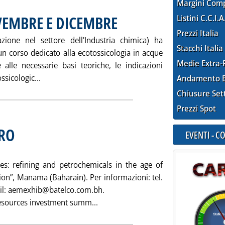
Margini Com
VEMBRE E DICEMBRE
Listini C.C.I.A
. Pubblicata sabato 27 ottobre 2001 alle 15.3
Prezzi Italia
azione nel settore dell'Industria chimica) ha
Stacchi Italia
n corso dedicato alla ecotossicologia in acque
Medie Extra-
 alle necessarie basi teoriche, le indicazioni
Leggi tutta la notizia: 'CORSI UNICHIM A NOVEMB
ssicologic...
Andamento E
Chiusure Set
Prezzi Spot
ERO
. Pubblicata sabato 27 ottobre 2001 alle 15.36.
EVENTI - 
es: refining and petrochemicals in the age of
ion”, Manama (Baharain). Per informazioni: tel.
ail: aemexhib@batelco.com.bh.
Leggi tutta la notizia: 'CONFERENZ
resources investment summ...