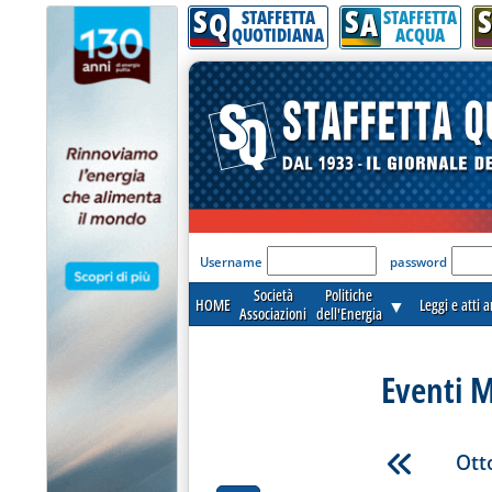
S
S
S
Q
A
STAFFETTA
STAFFETTA
QUOTIDIANA
ACQUA
'Modulo Login per acceder
Username
password
Società
Politiche
HOME
▼
Leggi e atti 
Associazioni
dell'Energia
Eventi M
Ott