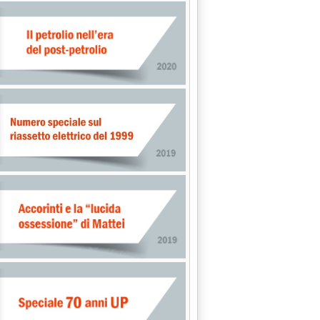
TTA METODO . DECONTAMINAZIONE PCB NEI LUBRIFICANTI'
ARIO . PUBBLICATI GLI ATTI DEL 1° CONVEGNO'
16.25.