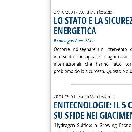
27/10/2001
- Eventi Manifestazioni
LO STATO E LA SICURE
ENERGETICA
. Sottotitolo: Il convegno
. Pubblicata sabato 27 ot
Il convegno Aiee-ISGeo
Occorre ridisegnare un intervento de
intervento che appare in ogni caso inev
internazionali che hanno fatto tor
problema della sicurezza. Questo è qua
20/10/2001
- Eventi Manifestazioni
ENITECNOLOGIE: IL 5
SU SFIDE NEI GIACIME
“Hydrogen Sulfide: a Growing Econom