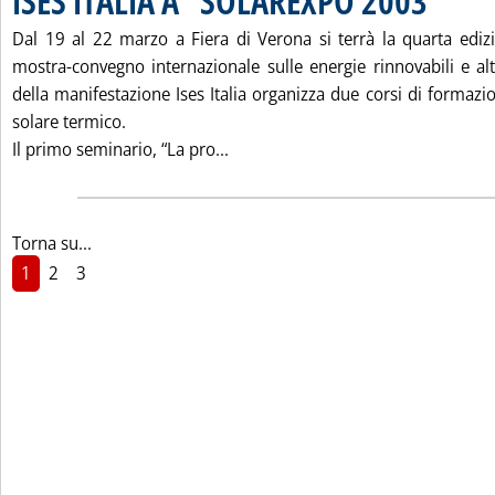
ISES ITALIA A “SOLAREXPO 2003”
Dal 19 al 22 marzo a Fiera di Verona si terrà la quarta edizi
mostra-convegno internazionale sulle energie rinnovabili e alt
della manifestazione Ises Italia organizza due corsi di formaz
solare termico.
Leggi tutta la notizia: 'ISES ITA
Il primo seminario, “La pro...
Torna su...
1
2
3