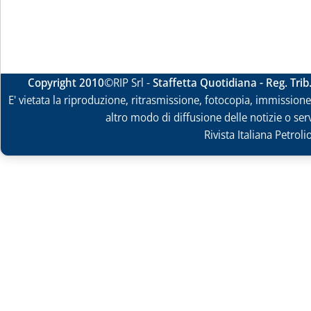
Copyright 2010
©RIP Srl -
Staffetta Quotidiana - Reg. Tri
E' vietata la riproduzione, ritrasmissione, fotocopia, immissione 
altro modo di diffusione delle notizie o ser
Rivista Italiana Petrol