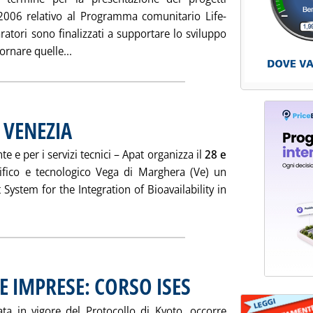
2006 relativo al Programma comunitario Life-
atori sono finalizzati a supportare lo sviluppo
Leggi tutta la notizia: 'BANDO LIFE-AMBIENTE
ornare quelle...
 VENEZIA
. Pubblicata sabato 26 novembre 2005 alle 15.34.
e e per i servizi tecnici – Apat organizza il
28 e
tifico e tecnologico Vega di Marghera (Ve) un
ystem for the Integration of Bioavailability in
Leggi tutta la notizia: 'RISCHIO ECOLOGICO A VENEZIA'
E IMPRESE: CORSO ISES
. Pubblicata sabato 26 novembre 200
ata in vigore del Protocollo di Kyoto, occorre