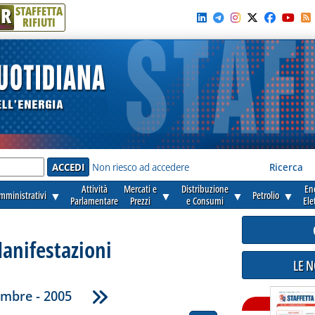
R
STAFFETTA
RIFIUTI
e'
Non riesco ad accedere
Ricerca
Attività
Mercati e
Distribuzione
En
amministrativi
▼
▼
▼
Petrolio
▼
Parlamentare
Prezzi
e Consumi
Ele
anifestazioni
LE 
mbre - 2005