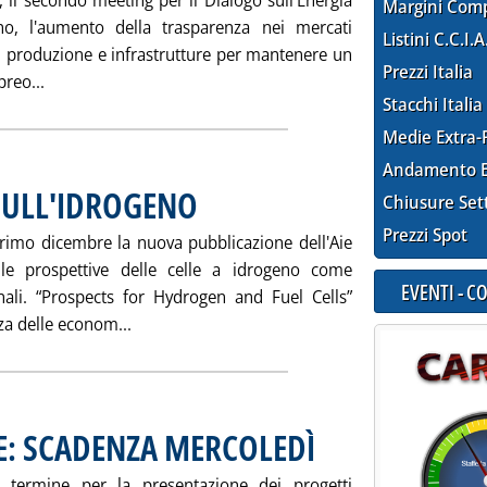
, il secondo meeting per il Dialogo sull'Energia
Margini Com
no, l'aumento della trasparenza nei mercati
Listini C.C.I.A
 in produzione e infrastrutture per mantenere un
Prezzi Italia
Leggi tutta la notizia: 'A VIENNA IL SECONDO MEETING 
preo...
Stacchi Italia
Medie Extra-
Andamento E
 SULL'IDROGENO
. Pubblicata martedì 29 novembre 2005 alle 16.6.
Chiusure Set
Prezzi Spot
primo dicembre la nuova pubblicazione dell'Aie
ulle prospettive delle celle a idrogeno come
EVENTI - 
onali. “Prospects for Hydrogen and Fuel Cells”
Leggi tutta la notizia: 'AIE, GIOVEDÌ STUDIO
za delle econom...
E: SCADENZA MERCOLEDÌ
. Pubblicata sabato 26 novembre 
 termine per la presentazione dei progetti