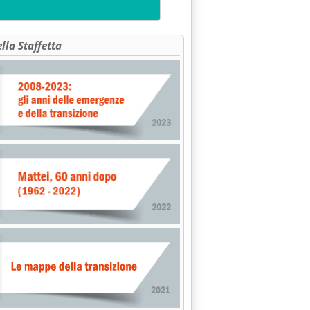
ella Staffetta
 AMBIENTALI'
15.33.