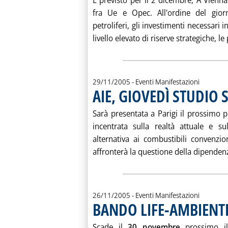
È previsto per il 2 dicembre, A Vienna
fra Ue e Opec. All'ordine del gior
petroliferi, gli investimenti necessari
livello elevato di riserve strategiche, le 
29/11/2005
- Eventi Manifestazioni
AIE, GIOVEDÌ STUDIO
Sarà presentata a Parigi il prossimo 
incentrata sulla realtà attuale e s
alternativa ai combustibili convenzi
affronterà la questione della dipenden
26/11/2005
- Eventi Manifestazioni
BANDO LIFE-AMBIENT
Scade il
30 novembre
prossimo il