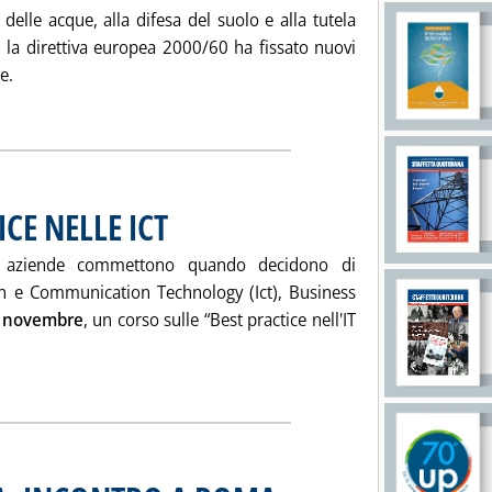
delle acque, alla difesa del suolo e alla tutela
, la direttiva europea 2000/60 ha fissato nuovi
e.
 E SUOLO: CONVEGNO A TAORMINA'
CE NELLE ICT
. Pubblicata sabato 26 novembre 2005 alle 15.32.
 le aziende commettono quando decidono di
tion e Communication Technology (Ict), Business
 novembre
, un corso sulle “Best practice nell'IT
utta la notizia: 'CORSO SU BEST PRACTICE NELLE ICT'
. Pubblicata sabato 26 novembre 2005 al