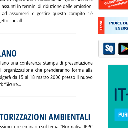
i assunti in termini di riduzione delle emissioni
e ad assumersi e gestire questo compito c'è
Leggi tutta la notizia: 'IL MANAGER CO2 NELLE I
to che all...
ILANO
. Pubblicata sabato 26 novembre 2005 alle 15.34.
ilano una conferenza stampa di presentazione
 di organizzazione che prenderanno forma alla
volgerà da 15 al 18 marzo 2006 presso il nuovo
Leggi tutta la notizia: 'SICURTECH EXPO A MILANO'
: “Sicure...
TORIZZAZIONI AMBIENTALI
. Pubblicata sabato 26 nov
ssimo, un seminario sul tema: “Normativa IPPC