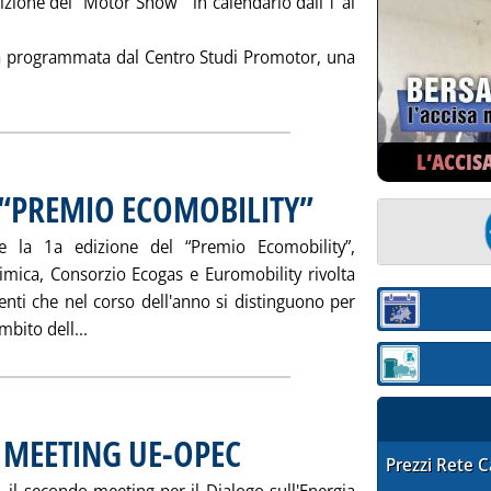
zione del “Motor Show “ in calendario dall'1 al
ta programmata dal Centro Studi Promotor, una
tta la notizia: 'IL GAS AL “MOTOR SHOW” DI BOLOGNA'
L’ACCIS
 “PREMIO ECOMOBILITY”
. Pubblicata martedì 29 novembre 
e la 1a edizione del “Premio Ecomobility”,
himica, Consorzio Ecogas e Euromobility rivolta
enti che nel corso dell'anno si distinguono per
Sezione:
Leggi tutta la notizia: 'A BOLOGNA IL PRIMO “PR
mbito dell...
Sezione: quotaz
 MEETING UE-OPEC
. Pubblicata martedì 29 novembre 2005 alle 16.
STAFFETTA PRE
Prezzi Rete 