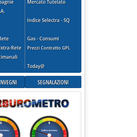
pagnie
Mercato Tutelato
.A.
Indice Selectra - SQ
UE-OPEC'
Rete
Gas - Consumi
xtra-Rete
Prezzi Contratto GPL
timanali
Today@
CONVEGNI
SEGNALAZIONI
 SULL'IDROGENO'
2005 alle 15.34.