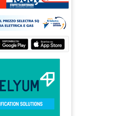
MPRESE: CORSO ISES'
embre 2005 alle 15.33.