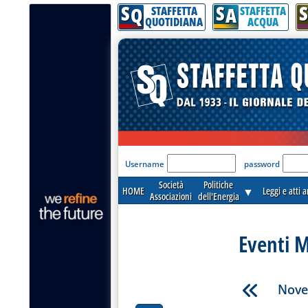
S
S
S
Q
A
STAFFETTA
STAFFETTA
QUOTIDIANA
ACQUA
'Modulo Login per acceder
Username
password
Società
Politiche
HOME
▼
Leggi e atti 
Associazioni
dell'Energia
Eventi M
Nove