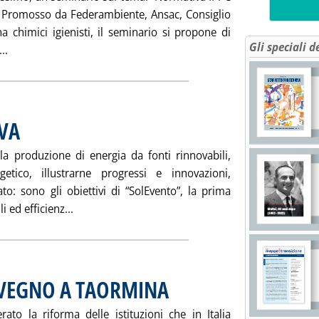
”. Promosso da Federambiente, Ansac, Consiglio
a chimici igienisti, il seminario si propone di
Gli speciali d
Leggi tutta la notizia: 'NORMATIVA IPPC E AUTORIZZAZIONI
..
VA
. Pubblicata sabato 26 novembre 2005 alle 15.33.
la produzione di energia da fonti rinnovabili,
getico, illustrarne progressi e innovazioni,
to: sono gli obiettivi di “SolEvento”, la prima
Leggi tutta la notizia: '“SOLEVENTO” A GENOVA'
 ed efficienz...
NVEGNO A TAORMINA
. Pubblicata sabato 26 novembre 2005 alle 
o la riforma delle istituzioni che in Italia