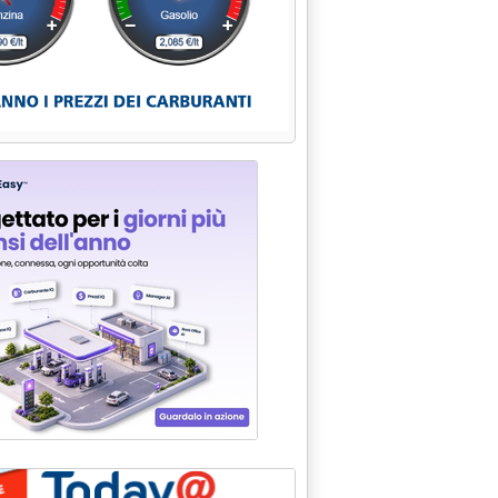
: SCADENZA MERCOLEDÌ'
5 alle 15.34.