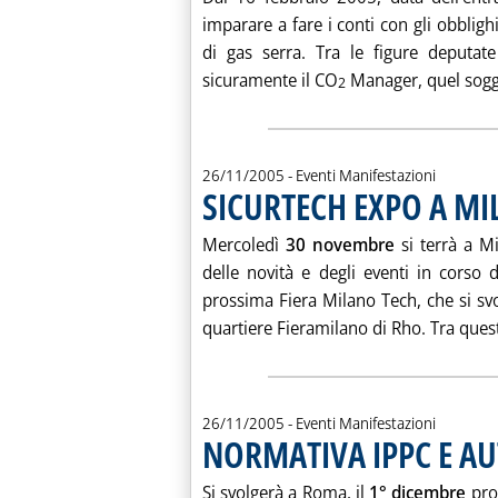
imparare a fare i conti con gli obbligh
di gas serra. Tra le figure deputat
sicuramente il CO
Manager, quel sogget
2
26/11/2005
- Eventi Manifestazioni
SICURTECH EXPO A M
Mercoledì
30 novembre
si terrà a M
delle novità e degli eventi in corso
prossima Fiera Milano Tech, che si s
quartiere Fieramilano di Rho. Tra questi
26/11/2005
- Eventi Manifestazioni
NORMATIVA IPPC E AU
Si svolgerà a Roma, il
1° dicembre
pro