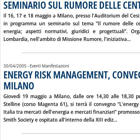
SEMINARIO SUL RUMORE DELLE CEN
Il
16, 17 e 18 maggio
a Milano, presso l'Auditorium del Cesi
in programma un seminario sul tema “Il rumore delle ce
energia; aspetti normativi, giuridici e progettuali”. Orga
Legg
Lombardia, nell'ambito di Missione Rumore, l'iniziativa...
30/04/2005
- Eventi Manifestazioni
ENERGY RISK MANAGEMENT, CONVE
MILANO
. Pubblicata sabato 30 aprile 2005 alle 14.40.
Giovedì
19 maggio
a Milano, dalle ore 14,30 alle 18,30 pr
Stelline (corso Magenta 61), si terrà il convegno “L'ener
Italia tra mercati dell'energia e mercati finanziari” promos
Leggi tut
Smith Society e ospitato all'interno della XIII ediz...