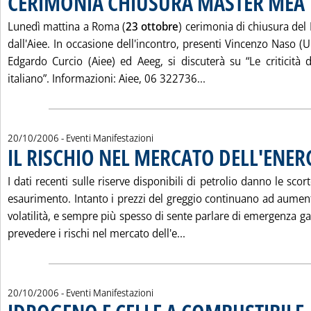
CERIMONIA CHIUSURA MASTER MEA
Lunedì mattina a Roma (
23 ottobre
) cerimonia di chiusura de
dall'Aiee. In occasione dell'incontro, presenti Vincenzo Naso (U
Edgardo Curcio (Aiee) ed Aeeg, si discuterà su “Le criticità 
Leggi tutta la noti
italiano”. Informazioni: Aiee, 06 322736...
20/10/2006
- Eventi Manifestazioni
IL RISCHIO NEL MERCATO DELL'ENER
I dati recenti sulle riserve disponibili di petrolio danno le scor
esaurimento. Intanto i prezzi del greggio continuano ad aument
volatilità, e sempre più spesso di sente parlare di emergenza g
Leggi tutta la notizia: 
prevedere i rischi nel mercato dell'e...
20/10/2006
- Eventi Manifestazioni
. 