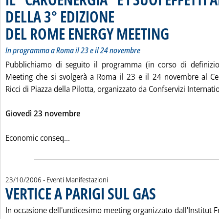
DELLA 3° EDIZIONE
DEL ROME ENERGY MEETING
. Sottotitolo: In pro
. Pubblicata giovedì 
In programma a Roma il 23 e il 24 novembre
Pubblichiamo di seguito il programma (in corso di definiz
Meeting che si svolgerà a Roma il 23 e il 24 novembre al C
Ricci di Piazza della Pilotta, organizzato da Confservizi Internation
Giovedì 23 novembre
Leggi tutta la notizia: 'IL “CAROENERGI
Economic conseq...
23/10/2006
- Eventi Manifestazioni
VERTICE A PARIGI SUL GAS
. Pubblicata lunedì 23 otto
In occasione dell'undicesimo meeting organizzato dall'Institut Fr