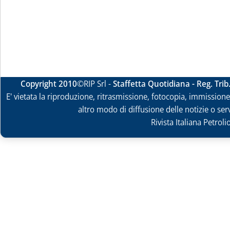
Copyright 2010
©RIP Srl -
Staffetta Quotidiana - Reg. Tri
E' vietata la riproduzione, ritrasmissione, fotocopia, immissione 
altro modo di diffusione delle notizie o ser
Rivista Italiana Petrol