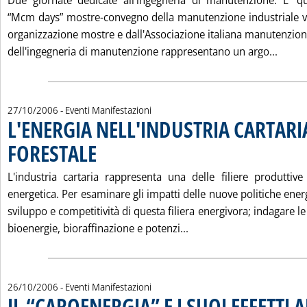
Due giornate dedicate all'ingegneria di manutenzione. E' 
“Mcm days” mostre-convegno della manutenzione industriale vol
organizzazione mostre e dall'Associazione italiana manutenzio
Leggi
dell'ingegneria di manutenzione rappresentano un argo...
27/10/2006
- Eventi Manifestazioni
L'ENERGIA NELL'INDUSTRIA CARTARI
FORESTALE
. Pubblicata venerdì 27 ottobre 2006 alle 15.3.
L'industria cartaria rappresenta una delle filiere produttiv
energetica. Per esaminare gli impatti delle nuove politiche energ
sviluppo e competitività di questa filiera energivora; indagare le
Leggi tutta la notizia:
bioenergie, bioraffinazione e potenzi...
26/10/2006
- Eventi Manifestazioni
IL “CAROENERGIA” E I SUOI EFFETTI 