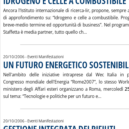
IDROGENO E CELLE A COMBUSTIBILE
Ancora l'Istituto internazionale di ricerca-Iir, propone, sempre
di approfondimento su: “Idrogeno e celle a combustibile. Proge
breve-medio termine ed opportunità di business”. Nel programm
Leggi tutta la noti
Staffetta è media partner, tutto quello ch...
20/10/2006
- Eventi Manifestazioni
UN FUTURO ENERGETICO SOSTENIBIL
Nell'ambito delle iniziative intraprese dal Wec Italia in
Congresso mondiale dell'Energia “Rome2007”, lo stesso World
ministero degli Affari esteri organizzano a Roma, mercoledì
2
Leggi tutta 
sul tema: “Tecnologie e politiche per un futuro e...
20/10/2006
- Eventi Manifestazioni
GESTIONE INTEGRATA DEI RIFIUTI
. Pubblica