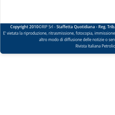
Copyright 2010
©RIP Srl -
Staffetta Quotidiana - Reg. Tri
E' vietata la riproduzione, ritrasmissione, fotocopia, immissione 
altro modo di diffusione delle notizie o ser
Rivista Italiana Petrol