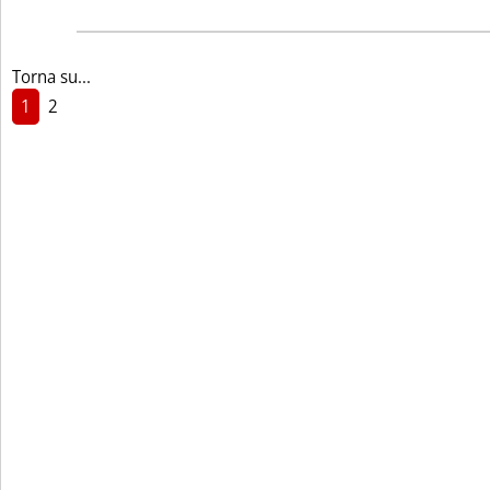
Torna su...
1
2