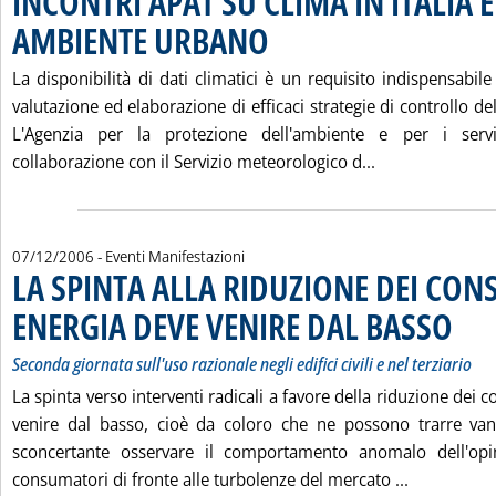
INCONTRI APAT SU CLIMA IN ITALIA 
AMBIENTE URBANO
. Pubblicata giovedì 07 dicembre 2006 alle
La disponibilità di dati climatici è un requisito indispensabi
valutazione ed elaborazione di efficaci strategie di controllo del
L'Agenzia per la protezione dell'ambiente e per i serviz
Leggi tutta la
collaborazione con il Servizio meteorologico d...
07/12/2006
- Eventi Manifestazioni
LA SPINTA ALLA RIDUZIONE DEI CON
ENERGIA DEVE VENIRE DAL BASSO
. Sottoti
. Pubbli
Seconda giornata sull'uso razionale negli edifici civili e nel terziario
La spinta verso interventi radicali a favore della riduzione dei 
venire dal basso, cioè da coloro che ne possono trarre vantag
sconcertante osservare il comportamento anomalo dell'opi
Leggi tutt
consumatori di fronte alle turbolenze del mercato ...