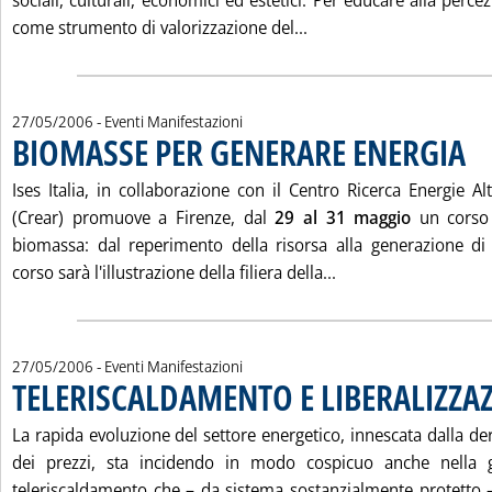
sociali, culturali, economici ed estetici. Per educare alla perce
Leggi tutta la notizia:
come strumento di valorizzazione del...
27/05/2006
- Eventi Manifestazioni
BIOMASSE PER GENERARE ENERGIA
. Pub
Ises Italia, in collaborazione con il Centro Ricerca Energie Al
(Crear) promuove a Firenze, dal
29 al 31 maggio
un corso 
biomassa: dal reperimento della risorsa alla generazione di
Leggi tutta la not
corso sarà l'illustrazione della filiera della...
27/05/2006
- Eventi Manifestazioni
TELERISCALDAMENTO E LIBERALIZZA
La rapida evoluzione del settore energetico, innescata dalla der
dei prezzi, sta incidendo in modo cospicuo anche nella ge
teleriscaldamento che – da sistema sostanzialmente protetto