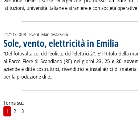
Gestione delle risorse energetiche promosso da Safe in c
istituzioni, università italiane e straniere e con società operative
21/11/2008
- Eventi Manifestazioni
Sole, vento, elettricità in Emilia
. Pubblicata 
“Del fotovoltaico, dell'eolico, dell'elettricità”. E' il titolo dell
al Parco Fiere di Scandiano (RE) nei giorni
23, 25 e 30 nove
aziende e ditte costruttrici, rivenditrici e installatrici di materi
Leggi tutta la notizia: 'Sole, vento, elet
per la produzione di e...
Torna su...
1
2
3