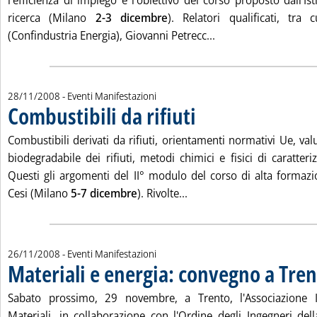
l'efficienza di impiego è l'obiettivo del corso proposto dall'Ist
ricerca (Milano
2-3 dicembre
). Relatori qualificati, tra 
Leggi tutta la noti
(Confindustria Energia), Giovanni Petrecc...
28/11/2008
- Eventi Manifestazioni
Combustibili da rifiuti
. Pubblicata venerdì 28 novembre 2
Combustibili derivati da rifiuti, orientamenti normativi Ue, val
biodegradabile dei rifiuti, metodi chimici e fisici di caratter
Questi gli argomenti del II° modulo del corso di alta formaz
Leggi tutta la notizia: 'Com
Cesi (Milano
5-7 dicembre
). Rivolte...
26/11/2008
- Eventi Manifestazioni
Materiali e energia: convegno a Tre
Sabato prossimo, 29 novembre, a Trento, l'Associazione It
Materiali, in collaborazione con l'Ordine degli Ingegneri dell