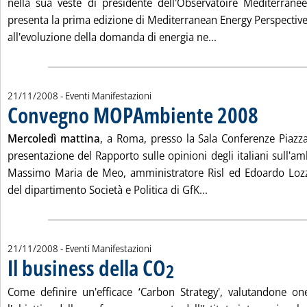
nella sua veste di presidente dell'Observatoire Méditerrané
presenta la prima edizione di Mediterranean Energy Perspective
Leggi tutta la not
all'evoluzione della domanda di energia ne...
21/11/2008
- Eventi Manifestazioni
Convegno MOPAmbiente 2008
. Pubblicata v
Mercoledì mattina
, a Roma, presso la Sala Conferenze Piazz
presentazione del Rapporto sulle opinioni degli italiani sull'am
Massimo Maria de Meo, amministratore Risl ed Edoardo Lozza,
Leggi tutta la noti
del dipartimento Società e Politica di GfK...
21/11/2008
- Eventi Manifestazioni
Il business della CO
. Pubblicata venerdì 21 novembre 2008 a
2
Come definire un'efficace ‘Carbon Strategy', valutandone on