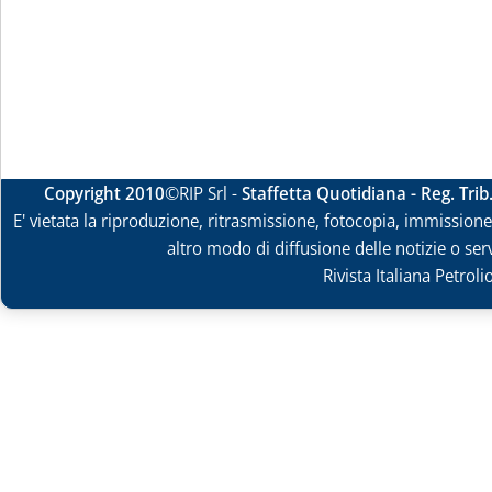
Copyright 2010
©RIP Srl -
Staffetta Quotidiana - Reg. Tri
E' vietata la riproduzione, ritrasmissione, fotocopia, immissione 
altro modo di diffusione delle notizie o ser
Rivista Italiana Petrol