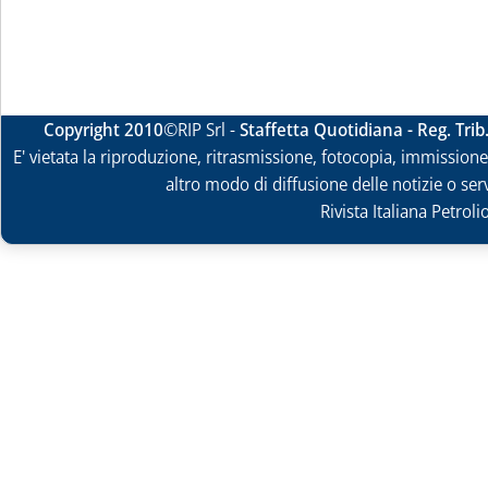
Copyright 2010
©RIP Srl -
Staffetta Quotidiana - Reg. Tri
E' vietata la riproduzione, ritrasmissione, fotocopia, immissione 
altro modo di diffusione delle notizie o ser
Rivista Italiana Petrol