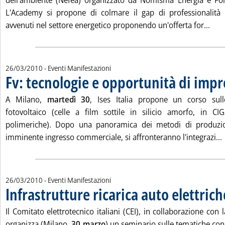
dell'ambiente (Nefea) organizzato da Nomisma Energia e Fo
L'Academy si propone di colmare il gap di professionalità
Legg
avvenuti nel settore energetico proponendo un'offerta for...
26/03/2010
- Eventi Manifestazioni
Fv: tecnologie e opportunità di impr
A Milano,
martedì 30
, Ises Italia propone un corso sull
fotovoltaico (celle a film sottile in silicio amorfo, in C
polimeriche). Dopo una panoramica dei metodi di produzio
L
imminente ingresso commerciale, si affronteranno l'integrazi...
26/03/2010
- Eventi Manifestazioni
Infrastrutture ricarica auto elettrich
Il Comitato elettrotecnico italiani (CEI), in collaborazione co
organizza (Milano,
30 marzo
) un seminario sulle tematiche conn