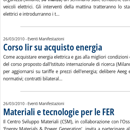
veicoli elettrici. Gli interventi della mattina tratteranno lo sta
Leggi tutta la notizia: 'Infrastrutt
elettrici e introdurranno i t...
26/03/2010
- Eventi Manifestazioni
Corso Iir su acquisto energia
. Pubblicata venerdì
Come acquistare energia elettrica e gas alla migliori condizioni
del corso proposto dall'Istituto internazionale di ricerca (Milan
per aggiornarsi su tariffe e prezzi dell'energia; delibere Aeeg
Leggi tutta la notizia: 'Corso Iir
normativi; contratti bilateral...
26/03/2010
- Eventi Manifestazioni
Materiali e tecnologie per le FER
. Pubblicat
Il Centro Sviluppo Materiali (CSM), in collaborazione con l'Os
‘Energy Materials & Power Generation', invita a partecipare a