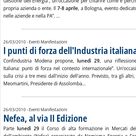
Gestione dell'Energia”, un'occasione per chiarire come e perc
propria azienda o ente. Il
7-8 aprile
, a Bologna, evento dedicato
Leggi tutta la notizia: 'FIRE su Ges
nelle aziende e nella PA”. ...
26/03/2010
- Eventi Manifestazioni
I punti di forza dell'Industria italian
Confindustria Modena propone,
lunedì 29
, una riflession
Italiana: punti di forza nel contesto internazionale”. Un'occa
sulla crisi a tre mesi dall'inizio dell'anno. Previsto, tra gli altri
Leggi tutta la notizia: '
Meomartini, Presidente di Assolomba...
26/03/2010
- Eventi Manifestazioni
Nefea, al via II Edizione
. Pubblicata venerdì 26 marzo 201
Parte
lunedì 29
il Corso di alta formazione in Mercati del