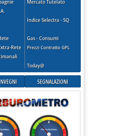
pagnie
Mercato Tutelato
.A.
tistico'
Indice Selectra - SQ
Rete
Gas - Consumi
xtra-Rete
Prezzi Contratto GPL
timanali
Today@
CONVEGNI
SEGNALAZIONI