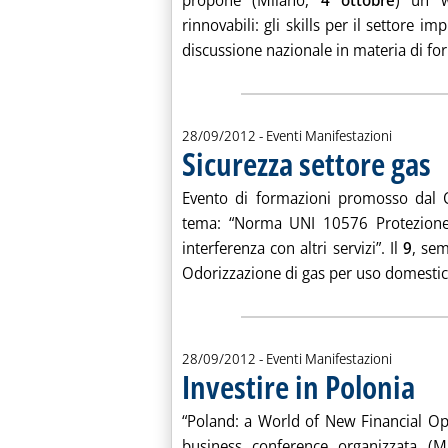
propone (Milano,
4 ottobre
) un w
rinnovabili: gli skills per il settore 
discussione nazionale in materia di for
28/09/2012
- Eventi Manifestazioni
Sicurezza settore gas
. P
Evento di formazioni promosso dal 
tema: “Norma UNI 10576 Protezione 
interferenza con altri servizi”. Il
9
, se
Odorizzazione di gas per uso domestico
28/09/2012
- Eventi Manifestazioni
Investire in Polonia
. Pubbl
“Poland: a World of New Financial Oppor
business conference organizzata (M