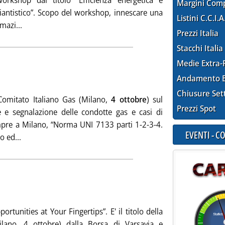
orkshop dal titolo “Efficienza energetica e
Margini Com
impiantistico”. Scopo del workshop, innescare una
Listini C.C.I.A
Leggi tutta la notizia: 'Efficienza e FER nel settore impian
mazi...
Prezzi Italia
Stacchi Italia
Medie Extra-
ubblicata venerdì 28 settembre 2012 alle 9.19.
Andamento E
Chiusure Set
Comitato Italiano Gas (Milano,
4 ottobre
) sul
Prezzi Spot
e segnalazione delle condotte gas e casi di
mpre a Milano, “Norma UNI 7133 parti 1-2-3-4.
EVENTI - 
Leggi tutta la notizia: 'Sicurezza settore gas'
 ed...
icata venerdì 28 settembre 2012 alle 9.19.
tunities at Your Fingertips”. E' il titolo della
ilano, 4 ottobre) dalla Borsa di Varsavia e