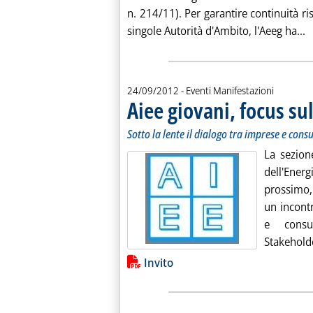
n. 214/11). Per garantire continuità ris
L
singole Autorità d'Ambito, l'Aeeg ha...
24/09/2012
- Eventi Manifestazioni
Aiee giovani, focus sul
Sotto la lente il dialogo tra imprese e con
La sezion
dell'Ener
prossimo, 
un incontr
e consu
Stakeholde
Lista allegati PDF alla notiz
Invito