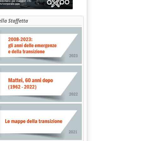
ella Staffetta
matori
lla sostenibilità'