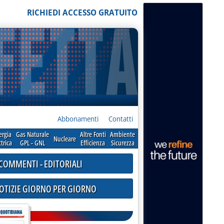
RICHIEDI ACCESSO GRATUITO
Abbonamenti
Contatti
ergia
Gas Naturale
Altre Fonti
Ambiente
Nucleare
ttrica
GPL - GNL
Efficienza
Sicurezza
COMMENTI - EDITORIALI
NOTIZIE GIORNO PER GIORNO