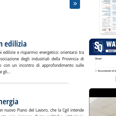
n edilizia
. Pubblicata venerdì 28 settembre 2012 alle 9.21.
ni edilizie e risparmio energetico: orientarsi tra
ciazione degli industriali della Provincia di
to con un incontro di approfondimento sulle
Leggi tutta la notizia: 'Efficienza energetica in edilizia'
 gli...
Energia
. Pubblicata venerdì 28 settembre 2012 alle 9.21.
un nuovo Piano del Lavoro, che la Cgil intende