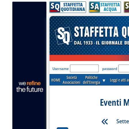
S
S
S
Q
A
STAFFETTA
STAFFETTA
QUOTIDIANA
ACQUA
'Modulo Login per acceder
Username
password
Società
Politiche
HOME
▼
Leggi e atti 
Associazioni
dell'Energia
Eventi M
Sett