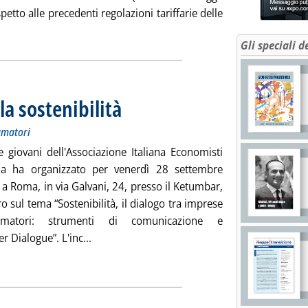
petto alle precedenti regolazioni tariffarie delle
eggi tutta la notizia: 'NE su tariffe idriche'
Gli speciali d
la sostenibilità
. Sottotitolo: Sotto la lente il dialogo tra imprese e consu
. Pubblicata lunedì 24 settembre 2012 alle 11.51.
sumatori
e giovani dell'Associazione Italiana Economisti
gia ha organizzato per venerdì 28 settembre
a Roma, in via Galvani, 24, presso il Ketumbar,
o sul tema “Sostenibilità, il dialogo tra imprese
matori: strumenti di comunicazione e
Leggi tutta la notizia: 'Aiee giovani, focus su
r Dialogue”. L'inc...
ia