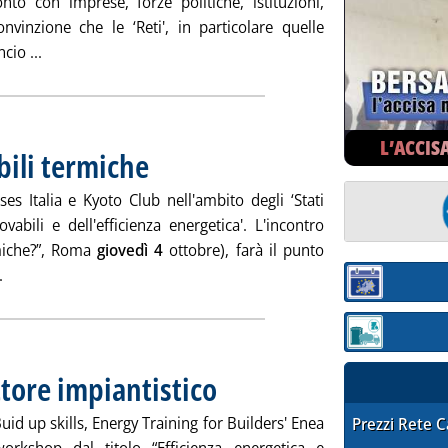
nto con imprese, forze politiche, istituzioni,
onvinzione che le ‘Reti', in particolare quelle
Leggi tutta la notizia: 'Incontro Cgil su Reti Energia'
cio ...
L’ACCIS
bili termiche
. Pubblicata venerdì 28 settembre 2012 alle 9.20.
Italia e Kyoto Club nell'ambito degli ‘Stati
vabili e dell'efficienza energetica'. L'incontro
rmiche?”, Roma
giovedì 4
ottobre), farà il punto
Leggi tutta la notizia: 'Il futuro delle rinnovabili termiche'
.
Sezione:
Sezione: quotaz
ttore impiantistico
. Pubblicata venerdì 28 settembre 2012 alle 9.20
d up skills, Energy Training for Builders' Enea
STAFFETTA PRE
Prezzi Rete 