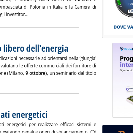
Ambasciata di Polonia in Italia e la Camera di
Leggi tutta la notizia: 'Investire in Polonia '
i investitor...
 libero dell'energia
. Pubblicata venerdì 28 settembre 2012 alle 9
dicazioni necessarie ad orientarsi nella ‘giungla'
 valutano le offerte commerciali dei fornitore di
one (Milano,
9 ottobre
), un seminario dal titolo
la notizia: 'Orientarsi nel mercato libero dell'energia '
ati energetici
. Pubblicata venerdì 28 settembre 2012 alle 9.19.
ti energetici per realizzare efficaci sistemi e
a evitando penali e oneri di sbilanciamento. C'è