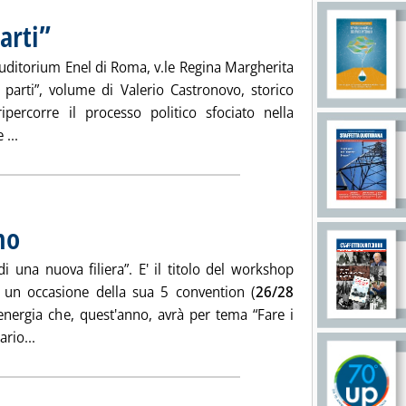
arti”
. Pubblicata venerdì 21 settembre 2012 alle 15.24.
uditorium Enel di Roma, v.le Regina Margherita
 parti”, volume di Valerio Castronovo, storico
 ripercorre il processo politico sfociato nella
Leggi tutta la notizia: 'Enel nel “Gioco delle parti” '
 ...
no
. Pubblicata venerdì 21 settembre 2012 alle 15.24.
i una nuova filiera”. E' il titolo del workshop
 un occasione della sua 5 convention (
26/28
, energia che, quest'anno, avrà per tema “Fare i
Leggi tutta la notizia: 'Dal biogas al biometano '
rio...