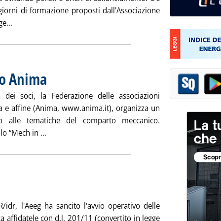
iorni di formazione proposti dall'Associazione
Leggi tutta la notizia: 'Raccogliere e gestire dati energetici'
ge...
to Anima
. Pubblicata venerdì 28 settembre 2012 alle 9.19.
 dei soci, la Federazione delle associazioni
ia e affine (Anima, www.anima.it), organizza un
to alle tematiche del comparto meccanico.
Leggi tutta la notizia: '“Mech in Italy”, evento An
olo “Mech in ...
licata venerdì 28 settembre 2012 alle 9.18.
idr, l'Aeeg ha sancito l'avvio operativo delle
a affidatele con d.l. 201/11 (convertito in legge