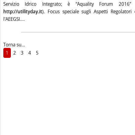
Servizio Idrico Integrato; è “Aquality Forum 2016
http://utilityday.it
). Focus speciale sugli Aspetti Regolatori
Leggi tutta la notizia: '“Aquality Forum 2016”'
l'AEEGSI....
Torna su...
1
2
3
4
5