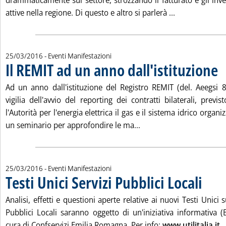
drammaticamente sul settore, strozzando il fatturato e gli inv
Leggi tutta la
attive nella regione. Di questo e altro si parlerà ...
25/03/2016
- Eventi Manifestazioni
Il REMIT ad un anno dall'istituzione
. P
Ad un anno dall'istituzione del Registro REMIT (del. Aeegsi
vigilia dell'avvio del reporting dei contratti bilaterali, previs
l'Autorità per l'energia elettrica il gas e il sistema idrico organ
Leggi tutta la notizia: '
un seminario per approfondire le ma...
25/03/2016
- Eventi Manifestazioni
Testi Unici Servizi Pubblici Locali
. Pubblic
Analisi, effetti e questioni aperte relative ai nuovi Testi Unici 
Pubblici Locali saranno oggetto di un'iniziativa informativa 
cura di Confservizi Emilia Romagna. Per info:
www.utilitalia.it
. .