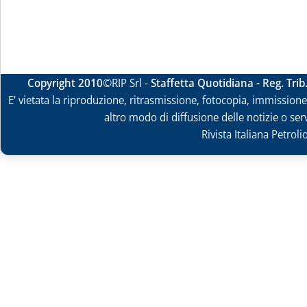
Copyright 2010
©RIP Srl -
Staffetta Quotidiana - Reg. Tri
E' vietata la riproduzione, ritrasmissione, fotocopia, immissione 
altro modo di diffusione delle notizie o ser
Rivista Italiana Petrol