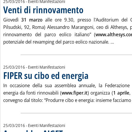
25/03/2016
- Eventi Manifestazioni
Venti di rinnovamento
. Pubblicata venerdì 25 marzo 2016
Giovedì
31 marzo
alle ore 9.30, presso l'Auditorium del G
Pilsudski, 92, Roma) Alessandro Marangoni, ceo di Althesys, pr
rinnovamento del parco eolico italiano” (
www.althesys.c
Leggi tu
potenziale del revamping del parco eolico nazionale. ...
25/03/2016
- Eventi Manifestazioni
FIPER su cibo ed energia
. Pubblicata venerdì 25 marzo 
In occasione della sua assemblea annuale, la Federazione i
energia da fonti rinnovabili (
www.fiper.it
) organizza (
1 aprile
,
convegno dal titolo: “Produrre cibo e energia: insieme facciamo si
25/03/2016
- Eventi Manifestazioni
. Pubblicata venerdì 25 marzo 2016 alle 15.21.