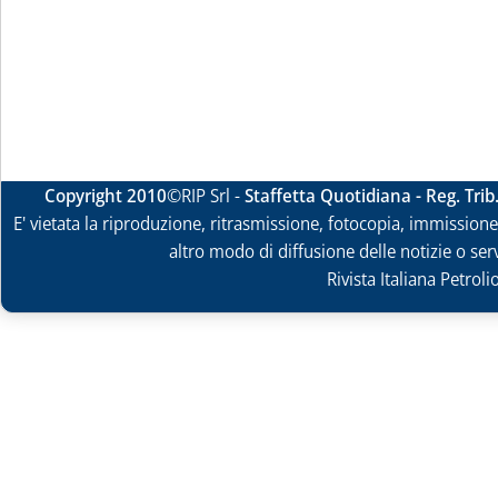
Copyright 2010
©RIP Srl -
Staffetta Quotidiana - Reg. Tri
E' vietata la riproduzione, ritrasmissione, fotocopia, immissione 
altro modo di diffusione delle notizie o ser
Rivista Italiana Petrol