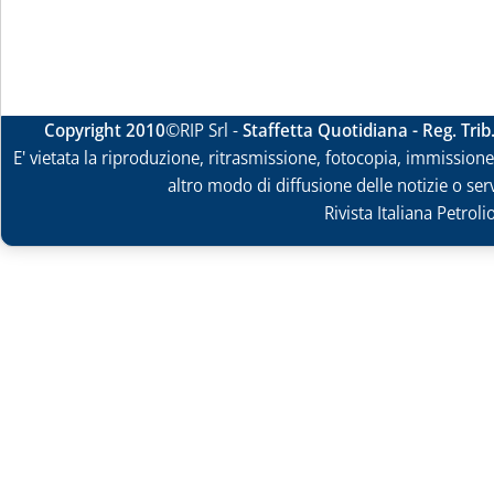
Copyright 2010
©RIP Srl -
Staffetta Quotidiana - Reg. Tri
E' vietata la riproduzione, ritrasmissione, fotocopia, immissione 
altro modo di diffusione delle notizie o ser
Rivista Italiana Petrol