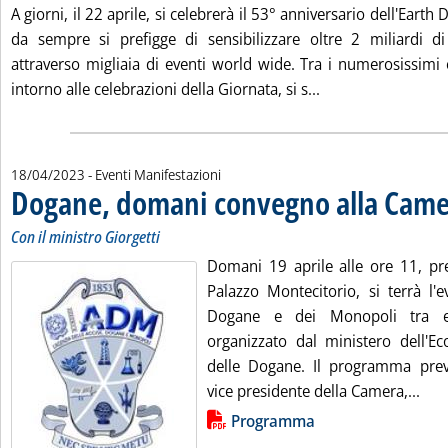
A giorni, il 22 aprile, si celebrerà il 53° anniversario dell'Earth
da sempre si prefigge di sensibilizzare oltre 2 miliardi 
attraverso migliaia di eventi world wide. Tra i numerosissimi
Leggi tutta la not
intorno alle celebrazioni della Giornata, si s...
18/04/2023
- Eventi Manifestazioni
Dogane, domani convegno alla Cam
Con il ministro Giorgetti
Domani 19 aprile alle ore 11, pre
Palazzo Montecitorio, si terrà l'e
Dogane e dei Monopoli tra eff
organizzato dal ministero dell'Ec
delle Dogane. Il programma preve
Leg
vice presidente della Camera,...
Lista allegati PDF alla notizia
Programma