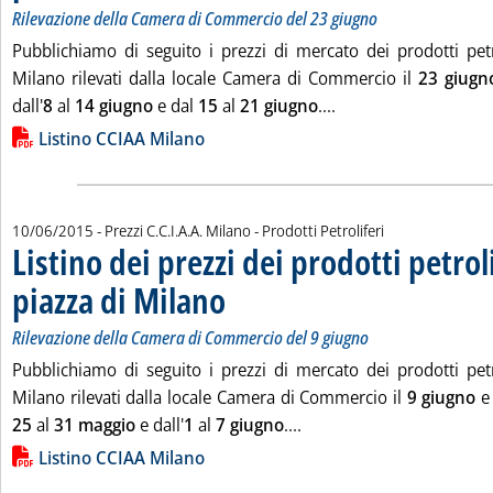
Rilevazione della Camera di Commercio del 23 giugno
Pubblichiamo di seguito i prezzi di mercato dei prodotti petro
Milano rilevati dalla locale Camera di Commercio il
23 giugn
Leggi tutta la notizi
dall'
8
al
14 giugno
e dal
15
al
21 giugno
....
Lista allegati PDF alla notizia
Listino CCIAA Milano
10/06/2015
- Prezzi C.C.I.A.A. Milano - Prodotti Petroliferi
Listino dei prezzi dei prodotti petroli
piazza di Milano
. Sottotitolo: Rilevazione della Camera di Commerc
. Pubblicata mercoledì 10 giugno 2015 alle 15.2.
Rilevazione della Camera di Commercio del 9 giugno
Pubblichiamo di seguito i prezzi di mercato dei prodotti petro
Milano rilevati dalla locale Camera di Commercio il
9 giugno
e 
Leggi tutta la notizia: 'L
25
al
31 maggio
e dall'
1
al
7 giugno
....
Lista allegati PDF alla notizia
Listino CCIAA Milano