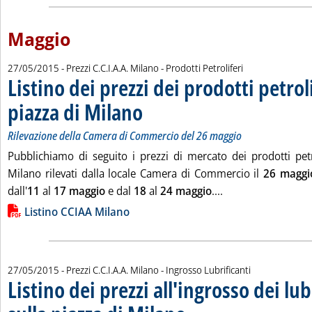
Maggio
27/05/2015
- Prezzi C.C.I.A.A. Milano - Prodotti Petroliferi
Listino dei prezzi dei prodotti petroli
piazza di Milano
. Sottotitolo: Rilevazione della Camera di Commerc
. Pubblicata mercoledì 27 maggio 2015 alle 14.28.
Rilevazione della Camera di Commercio del 26 maggio
Pubblichiamo di seguito i prezzi di mercato dei prodotti petro
Milano rilevati dalla locale Camera di Commercio il
26 maggi
Leggi tutta la noti
dall'
11
al
17 maggio
e dal
18
al
24 maggio
....
Lista allegati PDF alla notizia
Listino CCIAA Milano
27/05/2015
- Prezzi C.C.I.A.A. Milano - Ingrosso Lubrificanti
Listino dei prezzi all'ingrosso dei lub
. Sottotitolo: Rilevazione della Came
. Pubblicata mercoledì 27 maggio 2015