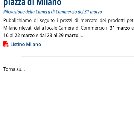
piazza di Milano
Rilevazione della Camera di Commercio del 31 marzo
Pubblichiamo di seguito i prezzi di mercato dei prodotti petro
Milano rilevati dalla locale Camera di Commercio il
31 marzo
e 
Leggi tutta la notizia: 'L
16
al
22 marzo
e dal
23
al
29 marzo
....
Lista allegati PDF alla notizia
Listino Milano
Torna su...