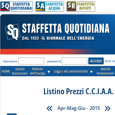
S
S
S
Q
A
R
STAFFETTA
STAFFETTA
STAFFETTA
QUOTIDIANA
ACQUA
RIFIUTI
'Modulo Login per accedere'
Non ri
Username
password
Società
Politiche
Attività
HOME
▼
Leggi e atti amministrativi
▼
Associazioni
dell'Energia
Parlamentare
Listino Prezzi C.C.I.A.A.
Apr-Mag-Giu - 2015