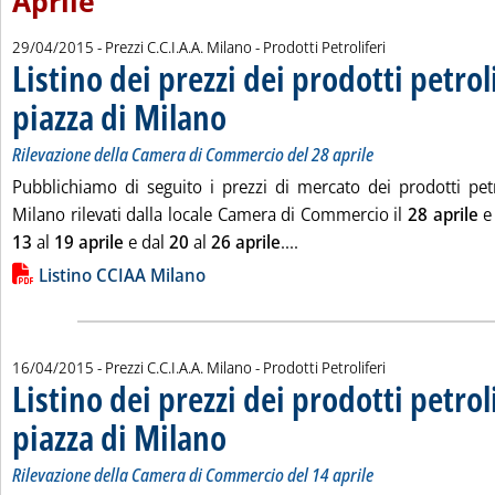
Aprile
29/04/2015
- Prezzi C.C.I.A.A. Milano - Prodotti Petroliferi
Listino dei prezzi dei prodotti petroli
piazza di Milano
. Sottotitolo: Rilevazione della Camera di Commerci
. Pubblicata mercoledì 29 aprile 2015 alle 15.14.
Rilevazione della Camera di Commercio del 28 aprile
Pubblichiamo di seguito i prezzi di mercato dei prodotti petro
Milano rilevati dalla locale Camera di Commercio il
28 aprile
e 
Leggi tutta la notizia: 'Li
13
al
19 aprile
e dal
20
al
26 aprile
....
Lista allegati PDF alla notizia
Listino CCIAA Milano
16/04/2015
- Prezzi C.C.I.A.A. Milano - Prodotti Petroliferi
Listino dei prezzi dei prodotti petroli
piazza di Milano
. Sottotitolo: Rilevazione della Camera di Commerci
. Pubblicata giovedì 16 aprile 2015 alle 11.13.
Rilevazione della Camera di Commercio del 14 aprile