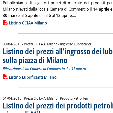
Pubblichiamo di seguito i prezzi di mercato dei prodotti petro
Milano rilevati dalla locale Camera di Commercio il
14 aprile
e 
Leggi tutta la notizia
30 marzo
al
5 aprile
e dal
6
al
12 aprile
....
Lista allegati PDF alla notizia
Listino CCIAA Milano
09/04/2015
- Prezzi C.C.I.A.A. Milano - Ingrosso Lubrificanti
Listino dei prezzi all'ingrosso dei lub
sulla piazza di Milano
. Sottotitolo: Rilevazione della Came
. Pubblicata giovedì 09 aprile 2015 al
Rilevazione della Camera di Commercio del 31 marzo
Leggi tutta la notizia: 'Listino dei prezzi all'ingrosso dei lubri
Lista allegati PDF alla notizia
Listino Lubrificanti Milano
01/04/2015
- Prezzi C.C.I.A.A. Milano - Prodotti Petroliferi
Listino dei prezzi dei prodotti petroli
. Sottotitolo: Rilevazione della Camera di Commerc
. Pubblicata mercoledì 01 aprile 2015 alle 15.10.