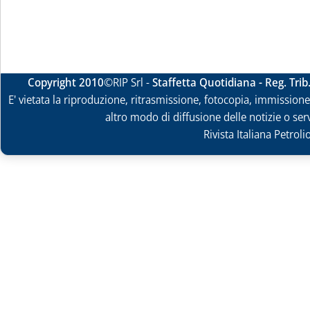
Copyright 2010
©RIP Srl -
Staffetta Quotidiana - Reg. Tri
E' vietata la riproduzione, ritrasmissione, fotocopia, immissione 
altro modo di diffusione delle notizie o ser
Rivista Italiana Petrol