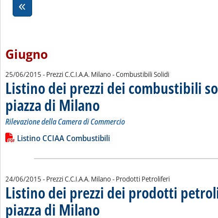
Giugno
25/06/2015
- Prezzi C.C.I.A.A. Milano - Combustibili Solidi
Listino dei prezzi dei combustibili so
piazza di Milano
. Sottotitolo: Rilevazione della Camera di Commerc
. Pubblicata giovedì 25 giugno 2015 alle 15.8.
Rilevazione della Camera di Commercio
Leggi tutta la notizia: 'Listino dei prezzi dei combustibili solid
Lista allegati PDF alla notizia
Listino CCIAA Combustibili
24/06/2015
- Prezzi C.C.I.A.A. Milano - Prodotti Petroliferi
Listino dei prezzi dei prodotti petroli
piazza di Milano
. Sottotitolo: Rilevazione della Camera di Commerc
. Pubblicata mercoledì 24 giugno 2015 alle 15.5.