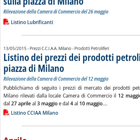
sulla piazza di Milano
Rilevazione della Camera di Commercio del 26 maggio
Leggi tutta la notizia: 'Listino dei prezzi all'ingrosso dei lubri
Lista allegati PDF alla notizia
Listino Lubrificanti
13/05/2015
- Prezzi C.C.I.A.A. Milano - Prodotti Petroliferi
Listino dei prezzi dei prodotti petroli
piazza di Milano
. Sottotitolo: Rilevazione della Camera di Commerc
. Pubblicata mercoledì 13 maggio 2015 alle 15.11.
Rilevazione della Camera di Commercio del 12 maggio
Pubblichiamo di seguito i prezzi di mercato dei prodotti petro
Milano rilevati dalla locale Camera di Commercio il
12 maggi
Leggi tutta la 
dal
27 aprile
al
3 maggio
e dal
4
al
10 maggio
....
Lista allegati PDF alla notizia
Listino CCIAA Milano